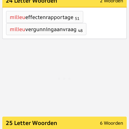
24 Letter Woorden
2 Woorden
milieu
effectenrapportage
51
milieu
vergunningaanvraag
48
25 Letter Woorden
6 Woorden