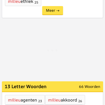
milieu
ethiek
25
Meer →
13 Letter Woorden
66 Woorden
milieu
agenten
milieu
akkoord
23
26