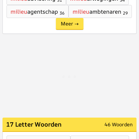
31
34
milieu
agentschap
milieu
ambtenaren
36
29
Meer →
17 Letter Woorden
46 Woorden