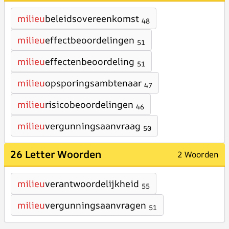
milieu
beleidsovereenkomst
48
milieu
effectbeoordelingen
51
milieu
effectenbeoordeling
51
milieu
opsporingsambtenaar
47
milieu
risicobeoordelingen
46
milieu
vergunningsaanvraag
50
26 Letter Woorden
2 Woorden
milieu
verantwoordelijkheid
55
milieu
vergunningsaanvragen
51