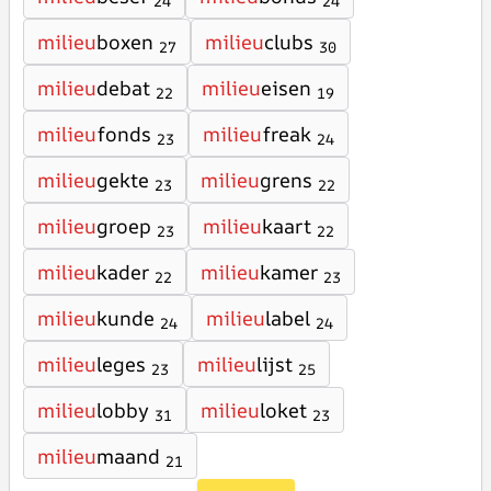
24
24
milieu
boxen
milieu
clubs
27
30
milieu
debat
milieu
eisen
22
19
milieu
fonds
milieu
freak
23
24
milieu
gekte
milieu
grens
23
22
milieu
groep
milieu
kaart
23
22
milieu
kader
milieu
kamer
22
23
milieu
kunde
milieu
label
24
24
milieu
leges
milieu
lijst
23
25
milieu
lobby
milieu
loket
31
23
milieu
maand
21