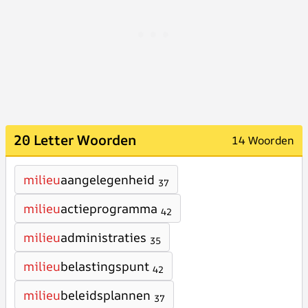
20 Letter Woorden
14 Woorden
milieu
aangelegenheid
37
milieu
actieprogramma
42
milieu
administraties
35
milieu
belastingspunt
42
milieu
beleidsplannen
37