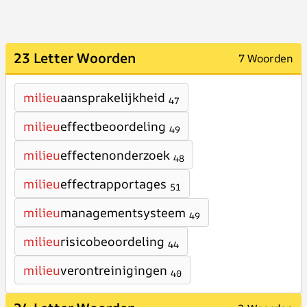
23 Letter Woorden
7 Woorden
milieu
aansprakelijkheid
47
milieu
effectbeoordeling
49
milieu
effectenonderzoek
48
milieu
effectrapportages
51
milieu
managementsysteem
49
milieu
risicobeoordeling
44
milieu
verontreinigingen
40