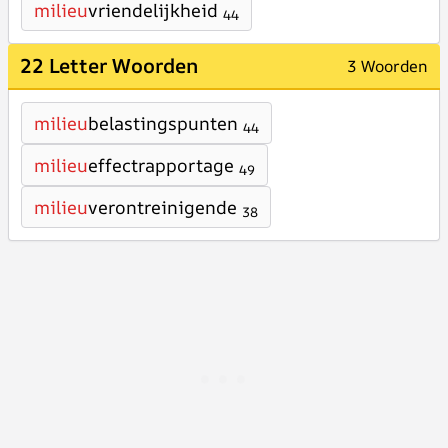
milieu
vriendelijkheid
44
22 Letter Woorden
3 Woorden
milieu
belastingspunten
44
milieu
effectrapportage
49
milieu
verontreinigende
38