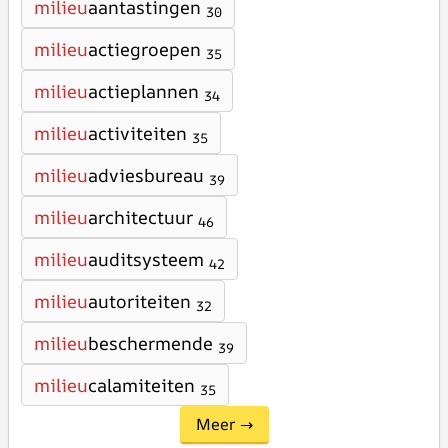
milieu
aantastingen
30
milieu
actiegroepen
35
milieu
actieplannen
34
milieu
activiteiten
35
milieu
adviesbureau
39
milieu
architectuur
46
milieu
auditsysteem
42
milieu
autoriteiten
32
milieu
beschermende
39
milieu
calamiteiten
35
Meer →