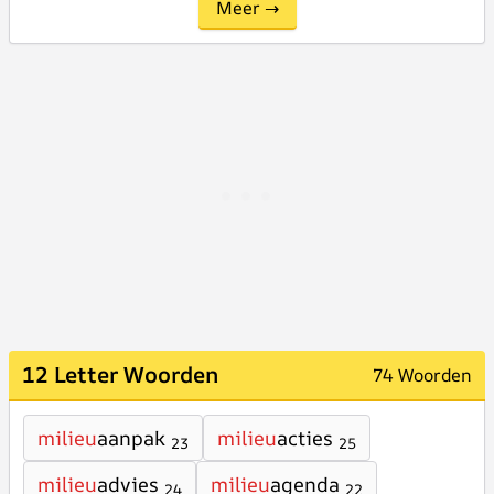
Meer →
12 Letter Woorden
74 Woorden
milieu
aanpak
milieu
acties
23
25
milieu
advies
milieu
agenda
24
22