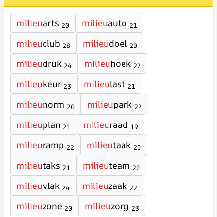
milieu
arts
milieu
auto
20
21
milieu
club
milieu
doel
28
20
milieu
druk
milieu
hoek
24
22
milieu
keur
milieu
last
23
21
milieu
norm
milieu
park
20
22
milieu
plan
milieu
raad
21
19
milieu
ramp
milieu
taak
22
20
milieu
taks
milieu
team
21
20
milieu
vlak
milieu
zaak
24
22
milieu
zone
milieu
zorg
20
23