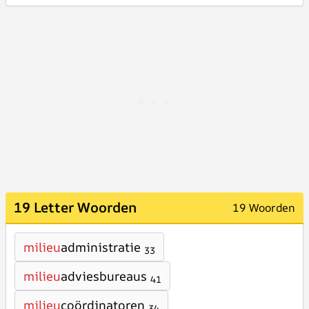
19 Letter Woorden
19 Woorden
milieu
administratie
33
milieu
adviesbureaus
41
milieu
coördinatoren
34