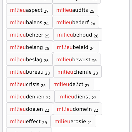
milieu
aspect
milieu
audits
27
25
milieu
balans
milieu
bederf
24
26
milieu
beheer
milieu
behoud
25
28
milieu
belang
milieu
beleid
25
24
milieu
beslag
milieu
bewust
26
30
milieu
bureau
milieu
chemie
28
28
milieu
crisis
milieu
delict
26
27
milieu
denken
milieu
dienst
22
22
milieu
doelen
milieu
domein
22
22
milieu
effect
milieu
erosie
30
21