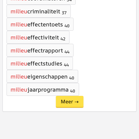
milieu
criminaliteit
37
milieu
effectentoets
40
milieu
effectiviteit
42
milieu
effectrapport
44
milieu
effectstudies
44
milieu
eigenschappen
40
milieu
jaarprogramma
40
Meer →