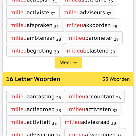
31
33
milieu
activiste
milieu
adviseurs
32
32
milieu
afspraken
milieu
akkoorden
31
28
milieu
ambtenaar
milieu
barometer
28
29
milieu
begroting
milieu
belastend
30
29
Meer →
16 Letter Woorden
53 Woorden
milieu
aantasting
milieu
accountant
28
36
milieu
actiegroep
milieu
activisten
33
33
milieu
activiteit
milieu
adviesraad
33
30
milieu
advisering
milieu
afwegingen