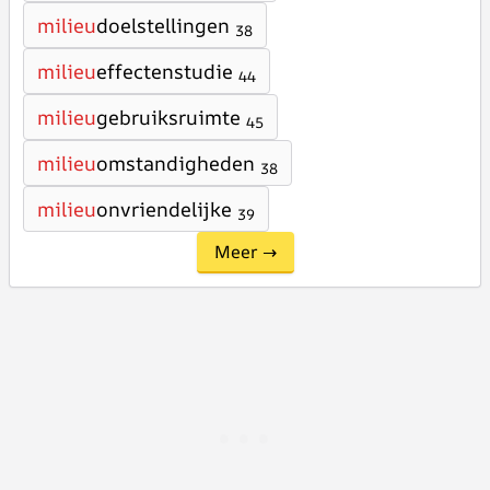
milieu
doelstellingen
38
milieu
effectenstudie
44
milieu
gebruiksruimte
45
milieu
omstandigheden
38
milieu
onvriendelijke
39
Meer →