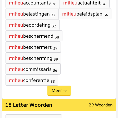
milieu
accountants
milieu
actualiteit
38
36
milieu
belastingen
milieu
beleidsplan
32
34
milieu
beoordeling
32
milieu
beschermend
38
milieu
beschermers
39
milieu
bescherming
39
milieu
commissaris
36
milieu
conferentie
33
Meer →
18 Letter Woorden
29 Woorden