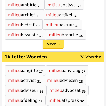
milieu
ambitie
milieu
analyse
25
30
milieu
archief
milieu
artikel
31
26
milieu
bedrijf
milieu
bestuur
30
31
milieu
bewuste
milieu
branche
31
30
Meer →
14 Letter Woorden
76 Woorden
milieu
aangifte
milieu
aanvraag
27
27
milieu
activist
milieu
adviezen
31
28
milieu
adviseur
milieu
advocaat
30
30
milieu
afdeling
milieu
afspraak
29
30