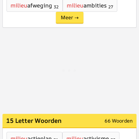
milieu
afweging
milieu
ambities
32
27
Meer →
15 Letter Woorden
66 Woorden
milieu
actieplan
milieu
activisme