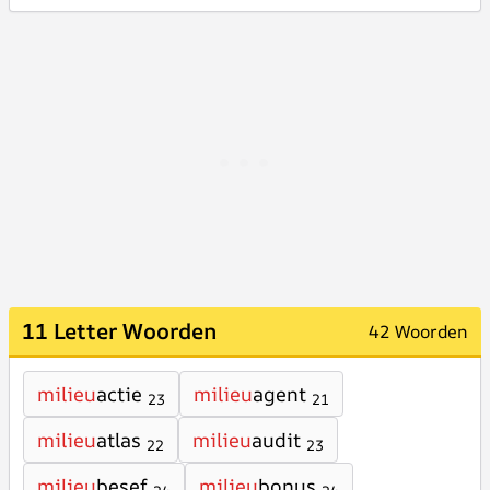
11 Letter Woorden
42 Woorden
milieu
actie
milieu
agent
23
21
milieu
atlas
milieu
audit
22
23
milieu
besef
milieu
bonus