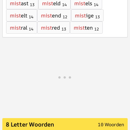
mist
ast
mist
eld
mist
els
13
14
14
mist
elt
mist
end
mist
ige
14
12
13
mist
ral
mist
red
mist
ten
14
13
12
8 Letter Woorden
10 Woorden