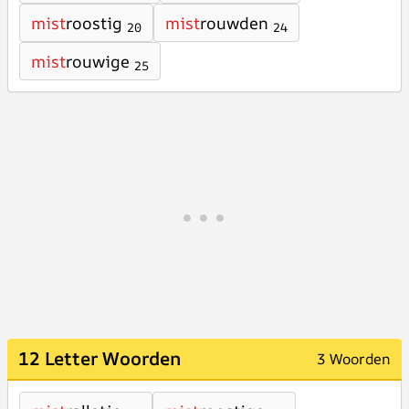
mist
roostig
mist
rouwden
20
24
mist
rouwige
25
12 Letter Woorden
3 Woorden