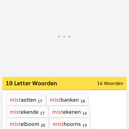
10 Letter Woorden
16 Woorden
mist
astten
mist
banken
17
18
mist
ekende
mist
ekenen
17
16
mist
elboom
mist
hoorns
20
19