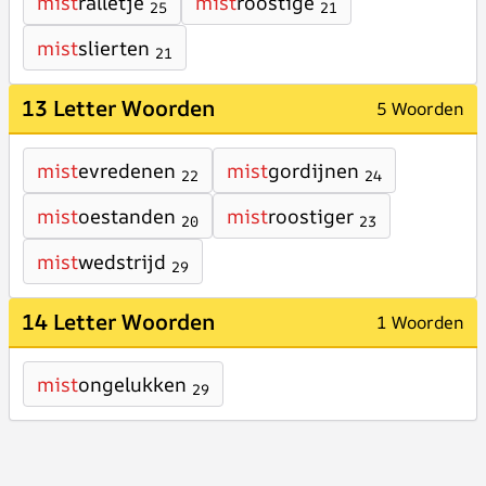
mist
ralletje
mist
roostige
25
21
mist
slierten
21
13 Letter Woorden
5 Woorden
mist
evredenen
mist
gordijnen
22
24
mist
oestanden
mist
roostiger
20
23
mist
wedstrijd
29
14 Letter Woorden
1 Woorden
mist
ongelukken
29