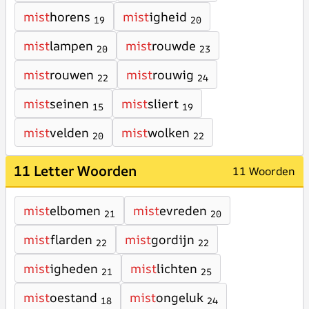
mist
horens
mist
igheid
19
20
mist
lampen
mist
rouwde
20
23
mist
rouwen
mist
rouwig
22
24
mist
seinen
mist
sliert
15
19
mist
velden
mist
wolken
20
22
11 Letter Woorden
11 Woorden
mist
elbomen
mist
evreden
21
20
mist
flarden
mist
gordijn
22
22
mist
igheden
mist
lichten
21
25
mist
oestand
mist
ongeluk
18
24