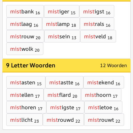
mist
bank
mist
iger
mist
igst
16
15
16
mist
laag
mist
lamp
mist
rals
16
18
16
mist
rouw
mist
sein
mist
veld
20
13
18
mist
wolk
20
9 Letter Woorden
12 Woorden
mist
asten
mist
astte
mist
ekend
15
16
16
mist
ellen
mist
flard
mist
hoorn
17
20
17
mist
horen
mist
igste
mist
letoe
17
17
16
mist
licht
mist
rouwd
mist
rouwt
23
22
22