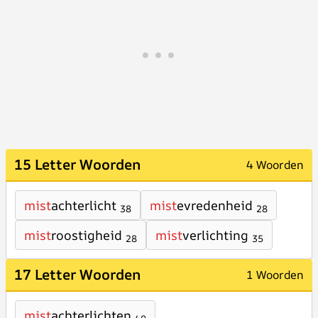
15 Letter Woorden
4 Woorden
mist
achterlicht
mist
evredenheid
38
28
mist
roostigheid
mist
verlichting
28
35
17 Letter Woorden
1 Woorden
mist
achterlichten