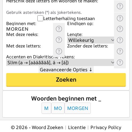
Herschik deze letters om woorden te maken:
Gebruik asterisken (*) als jokertekens.
Letterherhaling toestaan
Beginnen met:
Eindigen op:
Met deze reeks:
Lengte:
Met deze letters:
Zonder deze letters:
Accenten en Diakritische Tekens:
Geavanceerde Opties
↓
Zoeken
Woorden beginnen met _
M
MO
MORGEN
© 2026 -
Woord Zoeken
|
Licentie
|
Privacy Policy