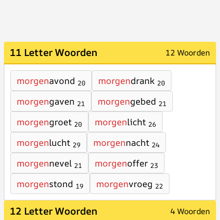
11 Letter Woorden
12 Woorden
morgen
avond
morgen
drank
20
20
morgen
gaven
morgen
gebed
21
21
morgen
groet
morgen
licht
20
26
morgen
lucht
morgen
nacht
29
24
morgen
nevel
morgen
offer
21
23
morgen
stond
morgen
vroeg
19
22
12 Letter Woorden
4 Woorden