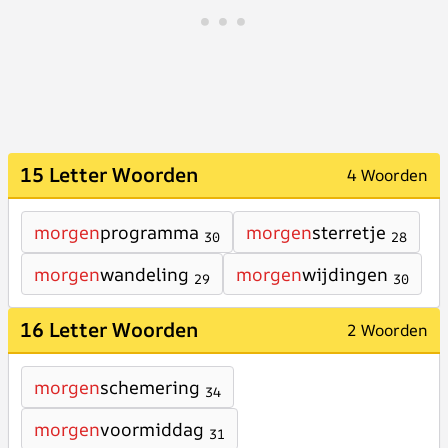
15 Letter Woorden
4 Woorden
morgen
programma
morgen
sterretje
30
28
morgen
wandeling
morgen
wijdingen
29
30
16 Letter Woorden
2 Woorden
morgen
schemering
34
morgen
voormiddag
31