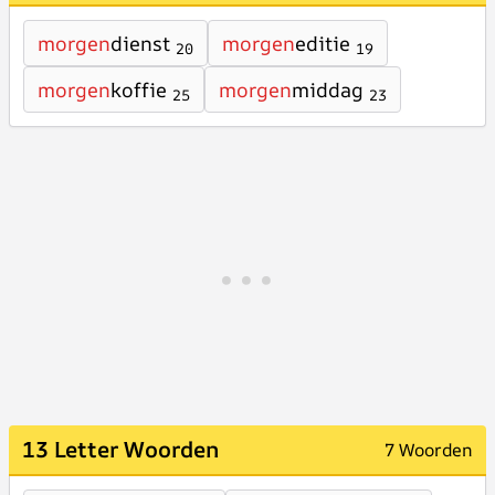
morgen
dienst
morgen
editie
20
19
morgen
koffie
morgen
middag
25
23
13 Letter Woorden
7 Woorden