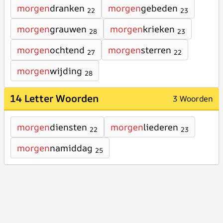
morgen
dranken
morgen
gebeden
22
23
morgen
grauwen
morgen
krieken
28
23
morgen
ochtend
morgen
sterren
27
22
morgen
wijding
28
14 Letter Woorden
3 Woorden
morgen
diensten
morgen
liederen
22
23
morgen
namiddag
25