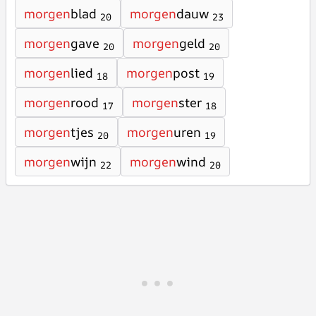
morgen
blad
morgen
dauw
20
23
morgen
gave
morgen
geld
20
20
morgen
lied
morgen
post
18
19
morgen
rood
morgen
ster
17
18
morgen
tjes
morgen
uren
20
19
morgen
wijn
morgen
wind
22
20