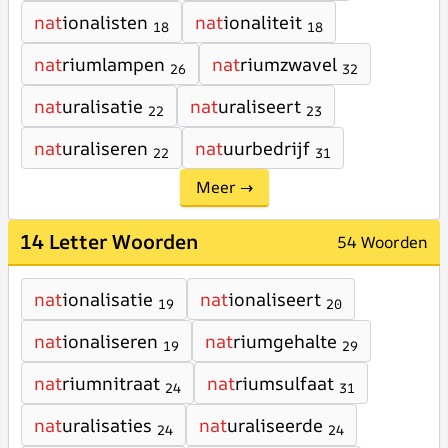
nat
ionalisten
nat
ionaliteit
18
18
nat
riumlampen
nat
riumzwavel
26
32
nat
uralisatie
nat
uraliseert
22
23
nat
uraliseren
nat
uurbedrijf
22
31
Meer →
14 Letter Woorden
54 Woorden
nat
ionalisatie
nat
ionaliseert
19
20
nat
ionaliseren
nat
riumgehalte
19
29
nat
riumnitraat
nat
riumsulfaat
24
31
nat
uralisaties
nat
uraliseerde
24
24