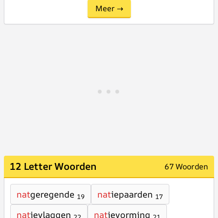
Meer →
12 Letter Woorden
67 Woorden
nat
geregende
nat
iepaarden
19
17
nat
ievlaggen
nat
ievorming
22
21