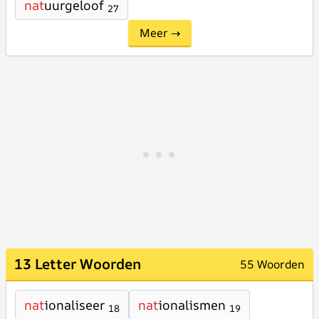
nat
uurgeloof
27
Meer →
13 Letter Woorden
55 Woorden
nat
ionaliseer
nat
ionalismen
18
19