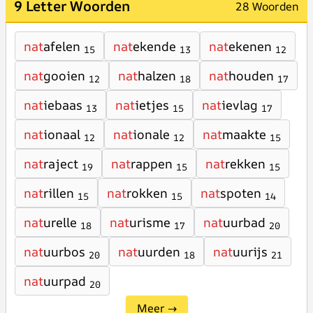
9 Letter Woorden
28 Woorden
nat
afelen
nat
ekende
nat
ekenen
15
13
12
nat
gooien
nat
halzen
nat
houden
12
18
17
nat
iebaas
nat
ietjes
nat
ievlag
13
15
17
nat
ionaal
nat
ionale
nat
maakte
12
12
15
nat
raject
nat
rappen
nat
rekken
19
15
15
nat
rillen
nat
rokken
nat
spoten
15
15
14
nat
urelle
nat
urisme
nat
uurbad
18
17
20
nat
uurbos
nat
uurden
nat
uurijs
20
18
21
nat
uurpad
20
Meer →