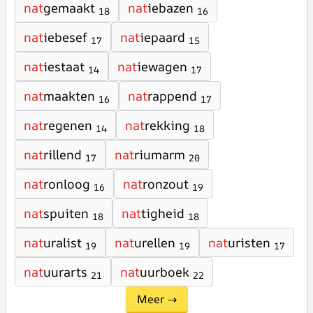
nat
gemaakt
nat
iebazen
18
16
nat
iebesef
nat
iepaard
17
15
nat
iestaat
nat
iewagen
14
17
nat
maakten
nat
rappend
16
17
nat
regenen
nat
rekking
14
18
nat
rillend
nat
riumarm
17
20
nat
ronloog
nat
ronzout
16
19
nat
spuiten
nat
tigheid
18
18
nat
uralist
nat
urellen
nat
uristen
19
19
17
nat
uurarts
nat
uurboek
21
22
Meer →