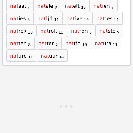
nat
aal
nat
ale
nat
elt
nat
iën
9
9
10
7
nat
ies
nat
ijd
nat
ive
nat
jes
8
11
10
11
nat
rek
nat
rok
nat
ron
nat
ste
10
10
8
9
nat
ten
nat
ter
nat
tig
nat
ura
8
9
10
11
nat
ure
nat
uur
11
14