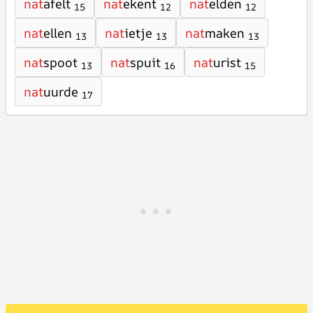
nat
afelt
nat
ekent
nat
elden
15
12
12
nat
ellen
nat
ietje
nat
maken
13
13
13
nat
spoot
nat
spuit
nat
urist
13
16
15
nat
uurde
17