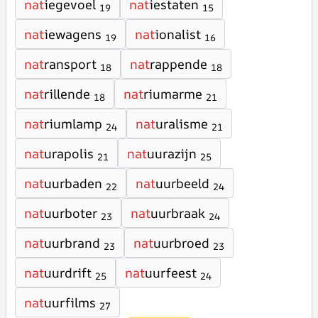
nat
iegevoel
nat
iestaten
19
15
nat
iewagens
nat
ionalist
19
16
nat
ransport
nat
rappende
18
18
nat
rillende
nat
riumarme
18
21
nat
riumlamp
nat
uralisme
24
21
nat
urapolis
nat
uurazijn
21
25
nat
uurbaden
nat
uurbeeld
22
24
nat
uurboter
nat
uurbraak
23
24
nat
uurbrand
nat
uurbroed
23
23
nat
uurdrift
nat
uurfeest
25
24
nat
uurfilms
27