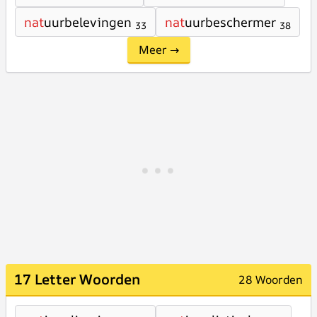
nat
uurbelevingen
nat
uurbeschermer
33
38
Meer →
17 Letter Woorden
28 Woorden