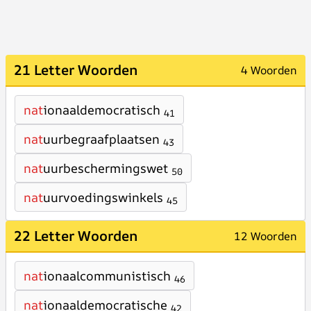
21 Letter Woorden
4 Woorden
nat
ionaaldemocratisch
41
nat
uurbegraafplaatsen
43
nat
uurbeschermingswet
50
nat
uurvoedingswinkels
45
22 Letter Woorden
12 Woorden
nat
ionaalcommunistisch
46
nat
ionaaldemocratische
42