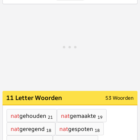
11 Letter Woorden
53 Woorden
nat
gehouden
nat
gemaakte
21
19
nat
geregend
nat
gespoten
18
18