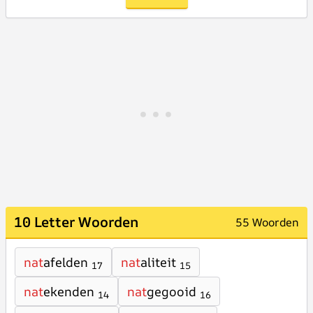
10 Letter Woorden
55 Woorden
nat
afelden
nat
aliteit
17
15
nat
ekenden
nat
gegooid
14
16