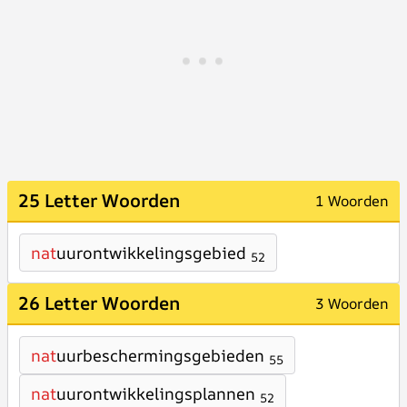
25 Letter Woorden
1 Woorden
nat
uurontwikkelingsgebied
52
26 Letter Woorden
3 Woorden
nat
uurbeschermingsgebieden
55
nat
uurontwikkelingsplannen
52