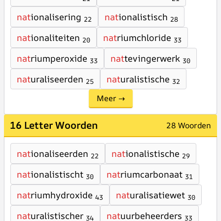
nat
ionalisering
nat
ionalistisch
22
28
nat
ionaliteiten
nat
riumchloride
20
33
nat
riumperoxide
nat
tevingerwerk
33
30
nat
uraliseerden
nat
uralistische
25
32
Meer →
16 Letter Woorden
28 Woorden
nat
ionaliseerden
nat
ionalistische
22
29
nat
ionalistischt
nat
riumcarbonaat
30
31
nat
riumhydroxide
nat
uralisatiewet
43
30
nat
uralistischer
nat
uurbeheerders
34
33