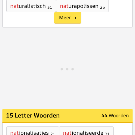
nat
uralistisch
nat
urapolissen
31
25
Meer →
15 Letter Woorden
44 Woorden
nat
ionalisaties
nat
ionaliseerde
21
21