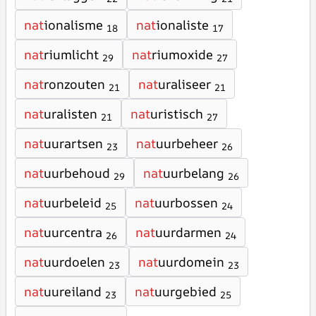
nat
ionalisme
nat
ionaliste
18
17
nat
riumlicht
nat
riumoxide
29
27
nat
ronzouten
nat
uraliseer
21
21
nat
uralisten
nat
uristisch
21
27
nat
uurartsen
nat
uurbeheer
23
26
nat
uurbehoud
nat
uurbelang
29
26
nat
uurbeleid
nat
uurbossen
25
24
nat
uurcentra
nat
uurdarmen
26
24
nat
uurdoelen
nat
uurdomein
23
23
nat
uureiland
nat
uurgebied
23
25