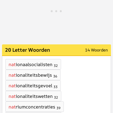
20 Letter Woorden
14 Woorden
nat
ionaalsocialisten
32
nat
ionaliteitsbewijs
36
nat
ionaliteitsgevoel
33
nat
ionaliteitswetten
32
nat
riumconcentraties
39