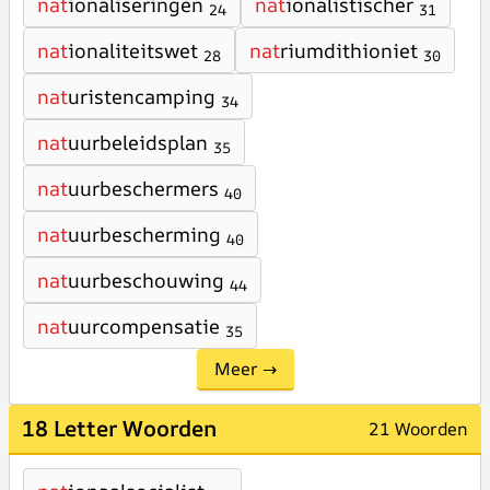
nat
ionaliseringen
nat
ionalistischer
24
31
nat
ionaliteitswet
nat
riumdithioniet
28
30
nat
uristencamping
34
nat
uurbeleidsplan
35
nat
uurbeschermers
40
nat
uurbescherming
40
nat
uurbeschouwing
44
nat
uurcompensatie
35
Meer →
18 Letter Woorden
21 Woorden