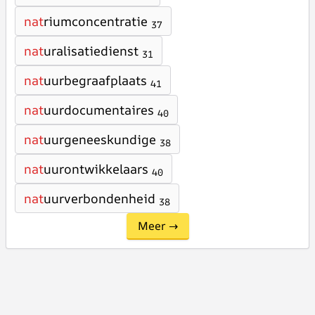
nat
riumconcentratie
37
nat
uralisatiedienst
31
nat
uurbegraafplaats
41
nat
uurdocumentaires
40
nat
uurgeneeskundige
38
nat
uurontwikkelaars
40
nat
uurverbondenheid
38
Meer →