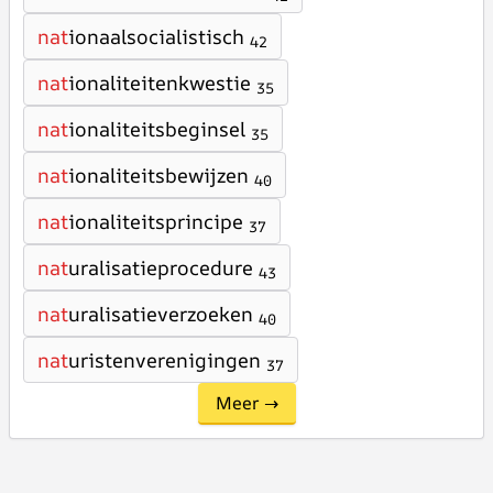
nat
ionaalsocialistisch
42
nat
ionaliteitenkwestie
35
nat
ionaliteitsbeginsel
35
nat
ionaliteitsbewijzen
40
nat
ionaliteitsprincipe
37
nat
uralisatieprocedure
43
nat
uralisatieverzoeken
40
nat
uristenverenigingen
37
Meer →