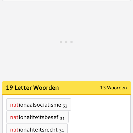
19 Letter Woorden
13 Woorden
nat
ionaalsocialisme
32
nat
ionaliteitsbesef
31
nat
ionaliteitsrecht
34