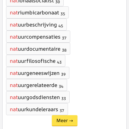
nat
ionaalsocialist
30
nat
riumbicarbonaat
35
nat
uurbeschrijving
45
nat
uurcompensaties
37
nat
uurdocumentaire
38
nat
uurfilosofische
43
nat
uurgeneeswijzen
39
nat
uurgerelateerde
34
nat
uurgodsdiensten
33
nat
uurkundeleraars
37
Meer →