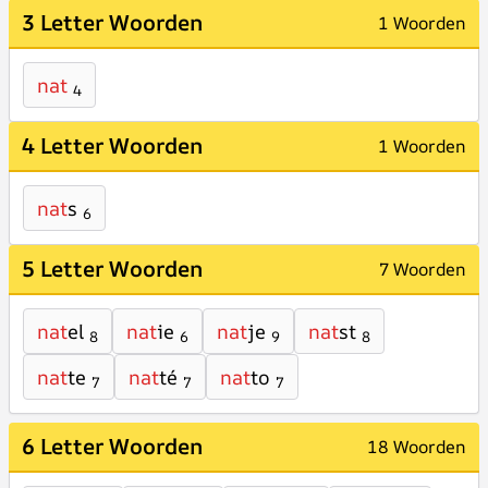
3 Letter Woorden
1 Woorden
nat
4
4 Letter Woorden
1 Woorden
nat
s
6
5 Letter Woorden
7 Woorden
nat
el
nat
ie
nat
je
nat
st
8
6
9
8
nat
te
nat
té
nat
to
7
7
7
6 Letter Woorden
18 Woorden