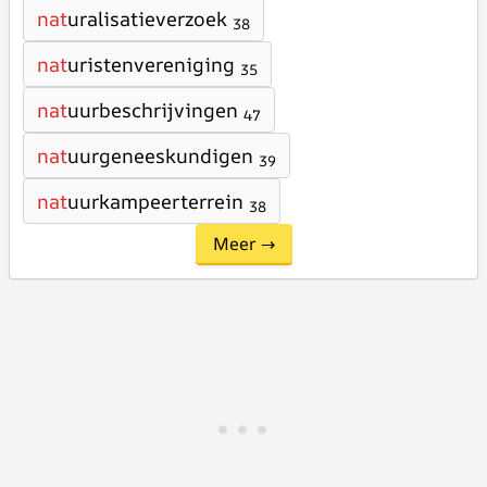
nat
uralisatieverzoek
38
nat
uristenvereniging
35
nat
uurbeschrijvingen
47
nat
uurgeneeskundigen
39
nat
uurkampeerterrein
38
Meer →