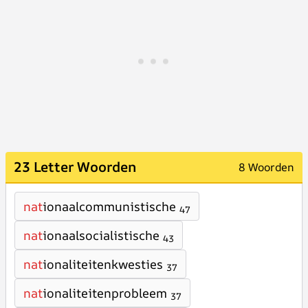
23 Letter Woorden
8 Woorden
nat
ionaalcommunistische
47
nat
ionaalsocialistische
43
nat
ionaliteitenkwesties
37
nat
ionaliteitenprobleem
37