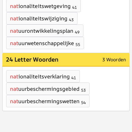
nat
ionaliteitswetgeving
41
nat
ionaliteitswijziging
43
nat
uurontwikkelingsplan
49
nat
uurwetenschappelijke
55
24 Letter Woorden
3 Woorden
nat
ionaliteitsverklaring
41
nat
uurbeschermingsgebied
53
nat
uurbeschermingswetten
54