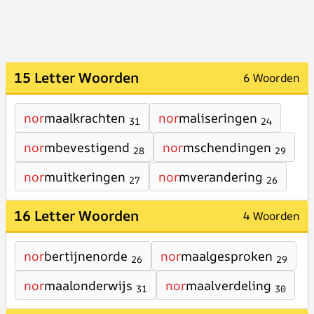
15 Letter Woorden
6 Woorden
nor
maalkrachten
nor
maliseringen
31
24
nor
mbevestigend
nor
mschendingen
28
29
nor
muitkeringen
nor
mverandering
27
26
16 Letter Woorden
4 Woorden
nor
bertijnenorde
nor
maalgesproken
26
29
nor
maalonderwijs
nor
maalverdeling
31
30