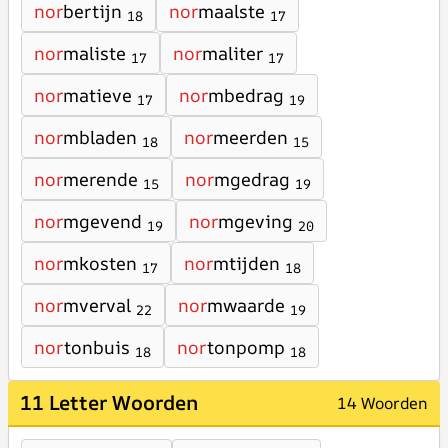
nor
bertijn
nor
maalste
18
17
nor
maliste
nor
maliter
17
17
nor
matieve
nor
mbedrag
17
19
nor
mbladen
nor
meerden
18
15
nor
merende
nor
mgedrag
15
19
nor
mgevend
nor
mgeving
19
20
nor
mkosten
nor
mtijden
17
18
nor
mverval
nor
mwaarde
22
19
nor
tonbuis
nor
tonpomp
18
18
11 Letter Woorden
14 Woorden