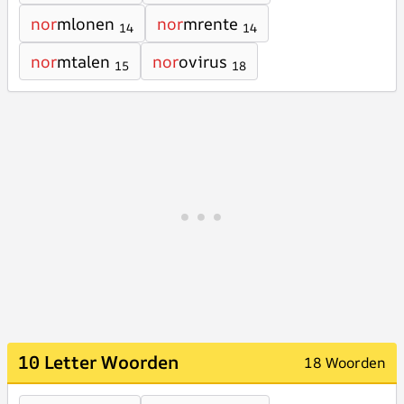
nor
mlonen
nor
mrente
14
14
nor
mtalen
nor
ovirus
15
18
10 Letter Woorden
18 Woorden