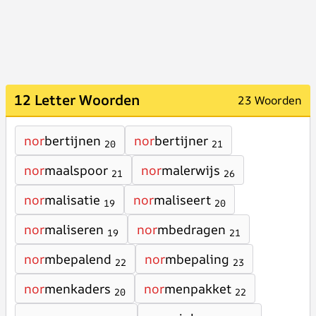
12 Letter Woorden
23 Woorden
nor
bertijnen
nor
bertijner
20
21
nor
maalspoor
nor
malerwijs
21
26
nor
malisatie
nor
maliseert
19
20
nor
maliseren
nor
mbedragen
19
21
nor
mbepalend
nor
mbepaling
22
23
nor
menkaders
nor
menpakket
20
22