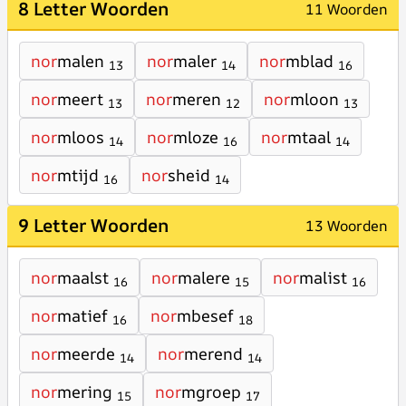
8 Letter Woorden
11 Woorden
nor
malen
nor
maler
nor
mblad
13
14
16
nor
meert
nor
meren
nor
mloon
13
12
13
nor
mloos
nor
mloze
nor
mtaal
14
16
14
nor
mtijd
nor
sheid
16
14
9 Letter Woorden
13 Woorden
nor
maalst
nor
malere
nor
malist
16
15
16
nor
matief
nor
mbesef
16
18
nor
meerde
nor
merend
14
14
nor
mering
nor
mgroep
15
17