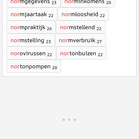
nor
mgegevens
nor
minkomens
23
20
nor
mjaartaak
nor
mloosheid
22
22
nor
mpraktijk
nor
mstellend
26
22
nor
mstelling
nor
mverbruik
23
27
nor
ovirussen
nor
tonbuizen
22
22
nor
tonpompen
20