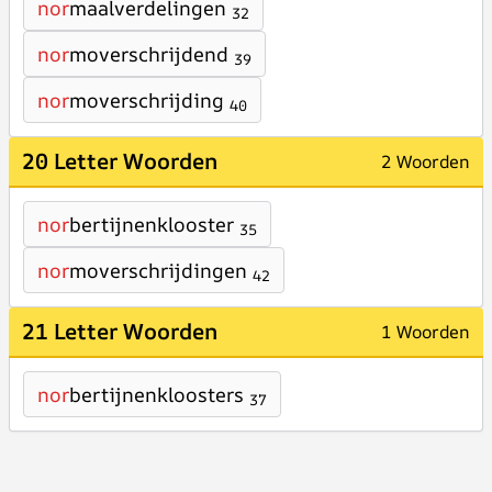
nor
maalverdelingen
32
nor
moverschrijdend
39
nor
moverschrijding
40
20 Letter Woorden
2 Woorden
nor
bertijnenklooster
35
nor
moverschrijdingen
42
21 Letter Woorden
1 Woorden
nor
bertijnenkloosters
37