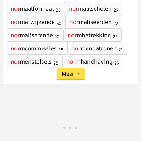
nor
maalformaat
nor
maalscholen
26
29
nor
mafwijkende
nor
maliseerden
30
22
nor
maliserende
nor
mbetrekking
22
27
nor
mcommissies
nor
menpatronen
28
21
nor
menstelsels
nor
mhandhaving
25
29
Meer →