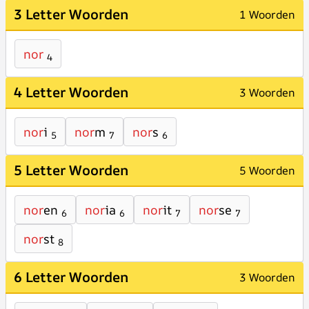
3 Letter Woorden
1 Woorden
nor
4
4 Letter Woorden
3 Woorden
nor
i
nor
m
nor
s
5
7
6
5 Letter Woorden
5 Woorden
nor
en
nor
ia
nor
it
nor
se
6
6
7
7
nor
st
8
6 Letter Woorden
3 Woorden