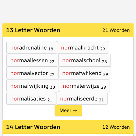
13 Letter Woorden
21 Woorden
nor
adrenaline
nor
maalkracht
18
29
nor
maallessen
nor
maalschool
22
28
nor
maalvector
nor
mafwijkend
27
29
nor
mafwijking
nor
malerwijze
30
29
nor
malisaties
nor
maliseerde
21
21
Meer →
14 Letter Woorden
12 Woorden