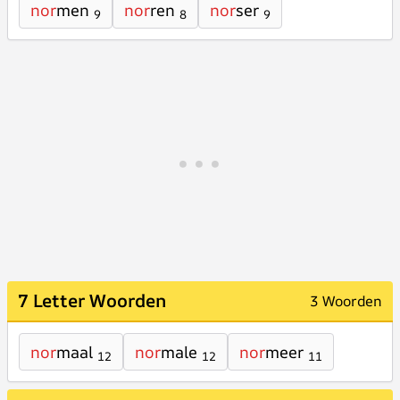
nor
men
nor
ren
nor
ser
9
8
9
7 Letter Woorden
3 Woorden
nor
maal
nor
male
nor
meer
12
12
11