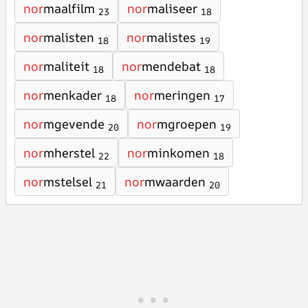
nor
maalfilm
nor
maliseer
23
18
nor
malisten
nor
malistes
18
19
nor
maliteit
nor
mendebat
18
18
nor
menkader
nor
meringen
18
17
nor
mgevende
nor
mgroepen
20
19
nor
mherstel
nor
minkomen
22
18
nor
mstelsel
nor
mwaarden
21
20