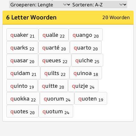
6 Letter Woorden
20 Woorden
q
uaker
q
ualle
q
uango
21
22
20
q
uarks
q
uarté
q
uarto
22
20
20
q
uasar
q
ueues
q
uiche
20
22
25
q
uidam
q
uilts
q
uinoa
21
22
18
q
uinto
q
uitte
q
uizje
19
20
24
q
uokka
q
uorum
q
uoten
22
24
19
q
uotes
q
uotum
20
24