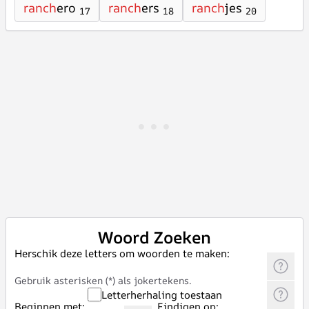
ranch
ero
ranch
ers
ranch
jes
17
18
20
Woord Zoeken
Herschik deze letters om woorden te maken:
Gebruik asterisken (*) als jokertekens.
Letterherhaling toestaan
Beginnen met:
Eindigen op: