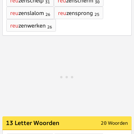
reu
zenschelp
reu
zenscherm
31
30
reu
zenslalom
reu
zensprong
26
25
reu
zenwerken
26
13 Letter Woorden
20 Woorden