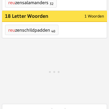
reu
zensalamanders
32
18 Letter Woorden
1 Woorden
reu
zenschildpadden
40