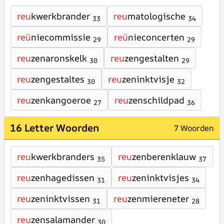
reu
kwerkbrander
reu
matologische
33
34
reü
niecommissie
reü
nieconcerten
29
29
reu
zenaronskelk
reu
zengestalten
30
29
reu
zengestaltes
reu
zeninktvisje
30
32
reu
zenkangoeroe
reu
zenschildpad
27
36
16 Letter Woorden
7 Woorden
reu
kwerkbranders
reu
zenberenklauw
35
37
reu
zenhagedissen
reu
zeninktvisjes
31
34
reu
zeninktvissen
reu
zenmiereneter
31
28
reu
zensalamander
30