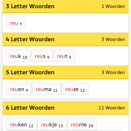
3 Letter Woorden
1 Woorden
reu
7
4 Letter Woorden
3 Woorden
reu
k
reu
s
reu
t
10
9
9
5 Letter Woorden
3 Woorden
reu
en
reu
ma
reu
ze
9
11
12
6 Letter Woorden
11 Woorden
reu
ken
reu
kje
reü
nie
12
15
10