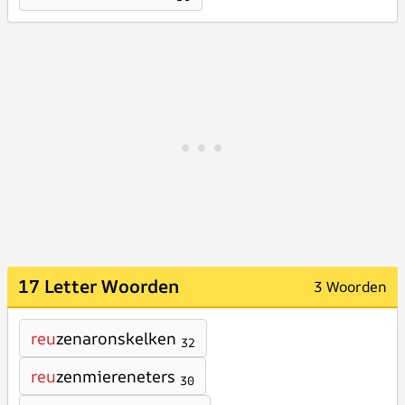
17 Letter Woorden
3 Woorden
reu
zenaronskelken
32
reu
zenmiereneters
30