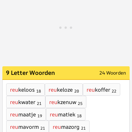
9 Letter Woorden
24 Woorden
reu
keloos
reu
keloze
reu
koffer
18
20
22
reu
kwater
reu
kzenuw
21
25
reu
maatje
reu
matiek
19
18
reu
mavorm
reu
mazorg
21
21