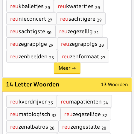
reu
kballetjes
reu
kwatertjes
30
30
reü
nieconcert
reu
sachtigere
27
29
reu
sachtigste
reu
zegezellig
30
31
reu
zegrappige
reu
zegrappigs
29
30
reu
zenbeelden
reu
zenformaat
25
27
Meer →
14 Letter Woorden
13 Woorden
reu
kverdrijver
reu
mapatiënten
33
24
reu
matologisch
reu
zegezellige
33
32
reu
zenalbatros
reu
zengestalte
28
28