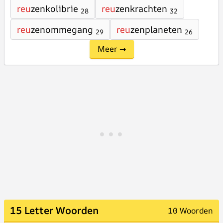
reu
zenkolibrie
reu
zenkrachten
28
32
reu
zenommegang
reu
zenplaneten
29
26
Meer →
15 Letter Woorden
10 Woorden