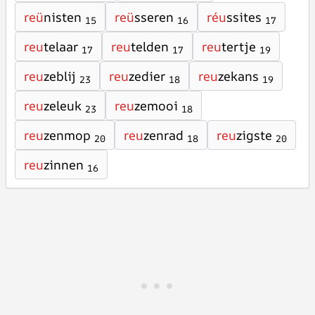
reü
nisten
reü
sseren
réu
ssites
15
16
17
reu
telaar
reu
telden
reu
tertje
17
17
19
reu
zeblij
reu
zedier
reu
zekans
23
18
19
reu
zeleuk
reu
zemooi
23
18
reu
zenmop
reu
zenrad
reu
zigste
20
18
20
reu
zinnen
16