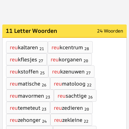
11 Letter Woorden
24 Woorden
reu
kaltaren
reu
kcentrum
21
28
reu
kflesjes
reu
korganen
27
20
reu
kstoffen
reu
kzenuwen
25
27
reu
matische
reu
matoloog
26
22
reu
mavormen
reu
sachtige
23
26
reu
temeteut
reu
zedieren
23
20
reu
zehonger
reu
zekleine
24
22