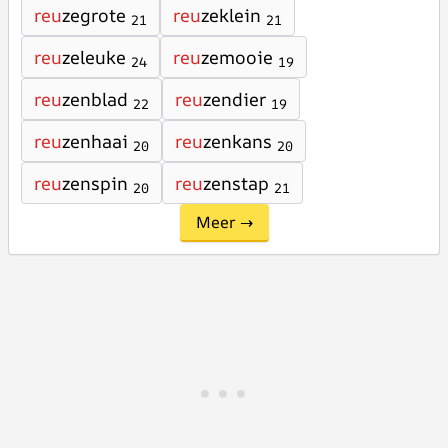
reu
zegrote
reu
zeklein
21
21
reu
zeleuke
reu
zemooie
24
19
reu
zenblad
reu
zendier
22
19
reu
zenhaai
reu
zenkans
20
20
reu
zenspin
reu
zenstap
20
21
Meer →