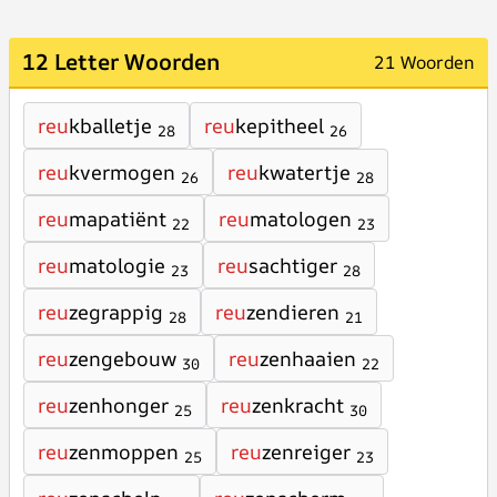
12 Letter Woorden
21 Woorden
reu
kballetje
reu
kepitheel
28
26
reu
kvermogen
reu
kwatertje
26
28
reu
mapatiënt
reu
matologen
22
23
reu
matologie
reu
sachtiger
23
28
reu
zegrappig
reu
zendieren
28
21
reu
zengebouw
reu
zenhaaien
30
22
reu
zenhonger
reu
zenkracht
25
30
reu
zenmoppen
reu
zenreiger
25
23