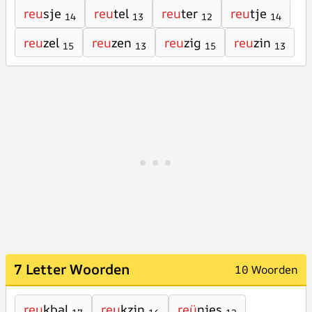
reu
sje
reu
tel
reu
ter
reu
tje
14
13
12
14
reu
zel
reu
zen
reu
zig
reu
zin
15
13
15
13
7 Letter Woorden
10 Woorden
reu
kbal
reu
kzin
reü
nies