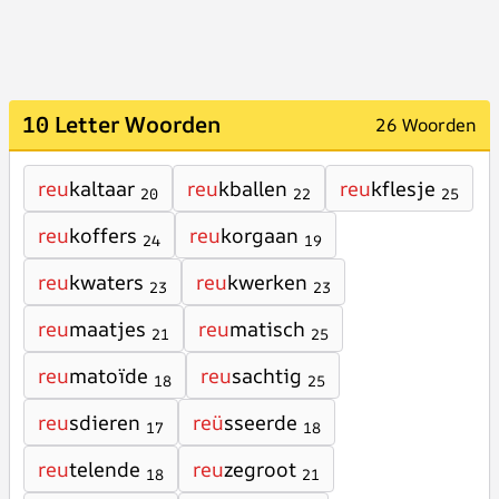
10 Letter Woorden
26 Woorden
reu
kaltaar
reu
kballen
reu
kflesje
20
22
25
reu
koffers
reu
korgaan
24
19
reu
kwaters
reu
kwerken
23
23
reu
maatjes
reu
matisch
21
25
reu
matoïde
reu
sachtig
18
25
reu
sdieren
reü
sseerde
17
18
reu
telende
reu
zegroot
18
21