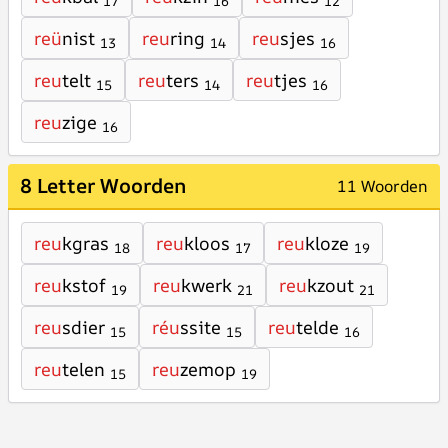
17
16
12
reü
nist
reu
ring
reu
sjes
13
14
16
reu
telt
reu
ters
reu
tjes
15
14
16
reu
zige
16
8 Letter Woorden
11 Woorden
reu
kgras
reu
kloos
reu
kloze
18
17
19
reu
kstof
reu
kwerk
reu
kzout
19
21
21
reu
sdier
réu
ssite
reu
telde
15
15
16
reu
telen
reu
zemop
15
19