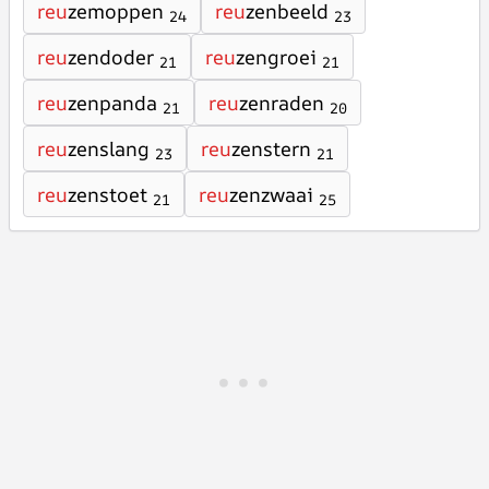
reu
zemoppen
reu
zenbeeld
24
23
reu
zendoder
reu
zengroei
21
21
reu
zenpanda
reu
zenraden
21
20
reu
zenslang
reu
zenstern
23
21
reu
zenstoet
reu
zenzwaai
21
25