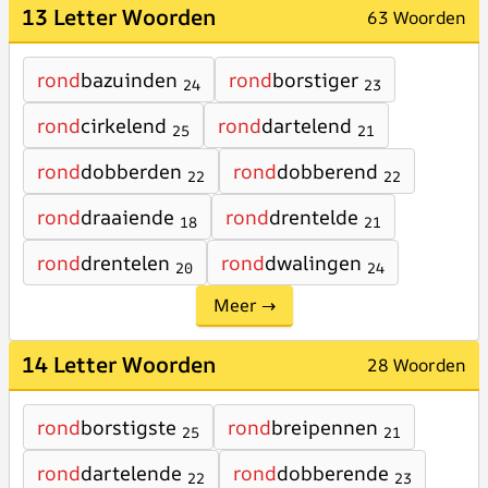
13 Letter Woorden
63 Woorden
rond
bazuinden
rond
borstiger
24
23
rond
cirkelend
rond
dartelend
25
21
rond
dobberden
rond
dobberend
22
22
rond
draaiende
rond
drentelde
18
21
rond
drentelen
rond
dwalingen
20
24
Meer →
14 Letter Woorden
28 Woorden
rond
borstigste
rond
breipennen
25
21
rond
dartelende
rond
dobberende
22
23