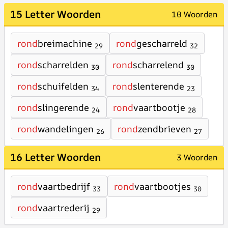
15 Letter Woorden
10 Woorden
rond
breimachine
rond
gescharreld
29
32
rond
scharrelden
rond
scharrelend
30
30
rond
schuifelden
rond
slenterende
34
23
rond
slingerende
rond
vaartbootje
24
28
rond
wandelingen
rond
zendbrieven
26
27
16 Letter Woorden
3 Woorden
rond
vaartbedrijf
rond
vaartbootjes
33
30
rond
vaartrederij
29