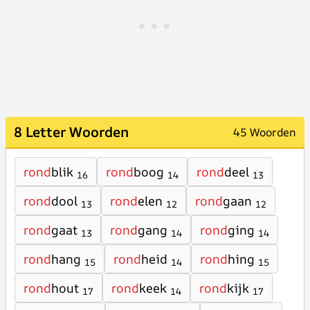
8 Letter Woorden
45 Woorden
rond
blik
rond
boog
rond
deel
16
14
13
rond
dool
rond
elen
rond
gaan
13
12
12
rond
gaat
rond
gang
rond
ging
13
14
14
rond
hang
rond
heid
rond
hing
15
14
15
rond
hout
rond
keek
rond
kijk
17
14
17