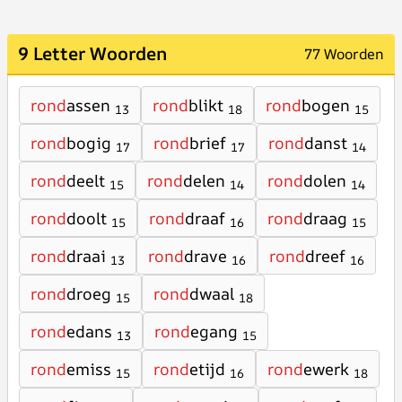
9 Letter Woorden
77 Woorden
rond
assen
rond
blikt
rond
bogen
13
18
15
rond
bogig
rond
brief
rond
danst
17
17
14
rond
deelt
rond
delen
rond
dolen
15
14
14
rond
doolt
rond
draaf
rond
draag
15
16
15
rond
draai
rond
drave
rond
dreef
13
16
16
rond
droeg
rond
dwaal
15
18
rond
edans
rond
egang
13
15
rond
emiss
rond
etijd
rond
ewerk
15
16
18