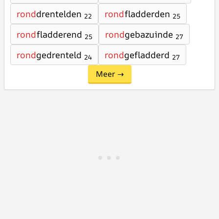
rond
drentelden
rond
fladderden
22
25
rond
fladderend
rond
gebazuinde
25
27
rond
gedrenteld
rond
gefladderd
24
27
Meer →