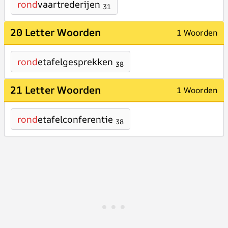
rond
vaartrederijen
31
20 Letter Woorden
1 Woorden
rond
etafelgesprekken
38
21 Letter Woorden
1 Woorden
rond
etafelconferentie
38