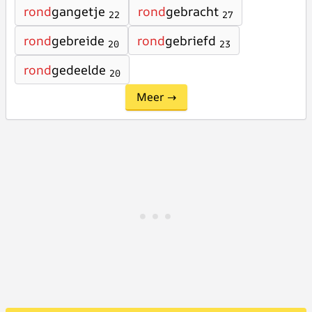
rond
gangetje
rond
gebracht
22
27
rond
gebreide
rond
gebriefd
20
23
rond
gedeelde
20
Meer →