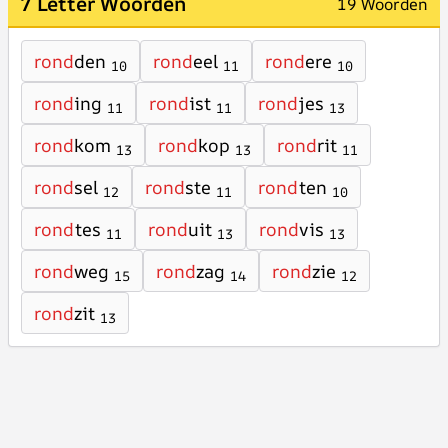
7 Letter Woorden
19 Woorden
rond
den
rond
eel
rond
ere
10
11
10
rond
ing
rond
ist
rond
jes
11
11
13
rond
kom
rond
kop
rond
rit
13
13
11
rond
sel
rond
ste
rond
ten
12
11
10
rond
tes
rond
uit
rond
vis
11
13
13
rond
weg
rond
zag
rond
zie
15
14
12
rond
zit
13