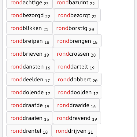
rond
achtige
rond
bazuint
23
22
rond
bezorgd
rond
bezorgt
22
22
rond
blikken
rond
borstig
21
20
rond
breipen
rond
brengen
18
18
rond
brieven
rond
crossen
19
20
rond
dansten
rond
dartelt
16
19
rond
deelden
rond
dobbert
17
20
rond
dolende
rond
doolden
17
17
rond
draafde
rond
draaide
19
16
rond
draaien
rond
dravend
15
19
rond
drentel
rond
drijven
18
21