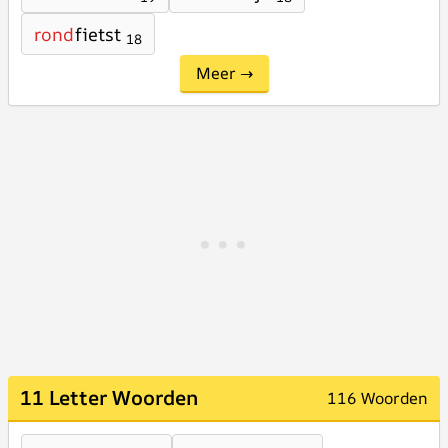
rond
fietst
18
Meer →
11 Letter Woorden
116 Woorden