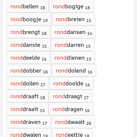
rond
bellen
rond
bogige
18
18
rond
boogje
rond
breien
19
15
rond
brengt
rond
dansen
18
14
rond
danste
rond
darren
15
15
rond
deelde
rond
dienen
16
13
rond
dobber
rond
dolend
18
16
rond
dollen
rond
doolde
17
16
rond
draaft
rond
draagt
18
17
rond
draait
rond
dragen
15
16
rond
draven
rond
dwaalt
17
20
rond
dwalen
rond
eeltje
19
18