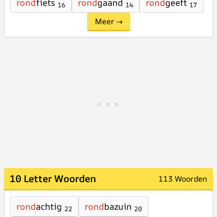
rond
fiets
rond
gaand
rond
geeft
16
14
17
Meer →
10 Letter Woorden
113 Woorden
rond
achtig
rond
bazuin
22
20