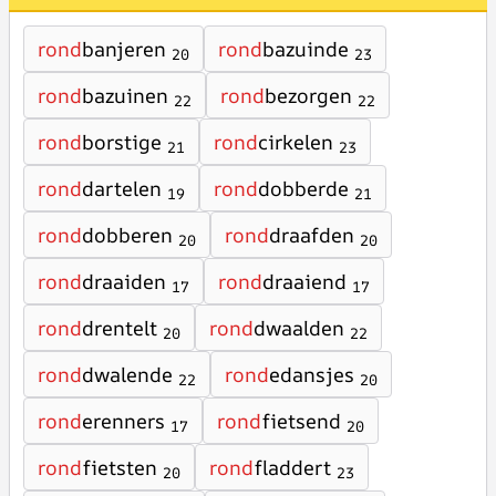
rond
banjeren
rond
bazuinde
20
23
rond
bazuinen
rond
bezorgen
22
22
rond
borstige
rond
cirkelen
21
23
rond
dartelen
rond
dobberde
19
21
rond
dobberen
rond
draafden
20
20
rond
draaiden
rond
draaiend
17
17
rond
drentelt
rond
dwaalden
20
22
rond
dwalende
rond
edansjes
22
20
rond
erenners
rond
fietsend
17
20
rond
fietsten
rond
fladdert
20
23