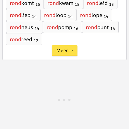
rond
komt
rond
kwam
rond
leid
15
18
13
rond
liep
rond
loop
rond
lope
14
14
14
rond
neus
rond
pomp
rond
punt
14
16
16
rond
reed
12
Meer →