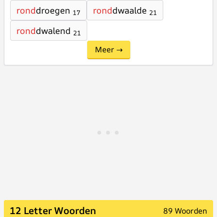
rond
droegen
rond
dwaalde
17
21
rond
dwalend
21
Meer →
12 Letter Woorden
89 Woorden