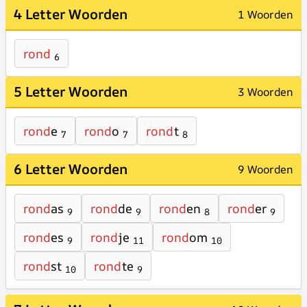
4 Letter Woorden
1 Woorden
rond
6
5 Letter Woorden
3 Woorden
rond
e
rond
o
rond
t
7
7
8
6 Letter Woorden
9 Woorden
rond
as
rond
de
rond
en
rond
er
9
9
8
9
rond
es
rond
je
rond
om
9
11
10
rond
st
rond
te
10
9