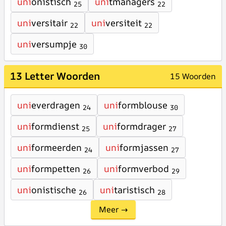
uni
onistisch
uni
tmanagers
25
22
uni
versitair
uni
versiteit
22
22
uni
versumpje
30
13 Letter Woorden
15 Woorden
uni
everdragen
uni
formblouse
24
30
uni
formdienst
uni
formdrager
25
27
uni
formeerden
uni
formjassen
24
27
uni
formpetten
uni
formverbod
26
29
uni
onistische
uni
taristisch
26
28
Meer →