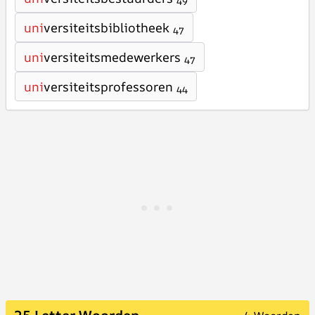
49
uni
versiteitsbibliotheek
47
uni
versiteitsmedewerkers
47
uni
versiteitsprofessoren
44