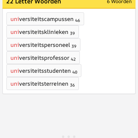
22 Letter Woorden
6 Woorden
uni
versiteitscampussen
46
uni
versiteitsklinieken
39
uni
versiteitspersoneel
39
uni
versiteitsprofessor
42
uni
versiteitsstudenten
40
uni
versiteitsterreinen
36