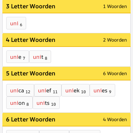
3 Letter Woorden
1 Woorden
uni
6
4 Letter Woorden
2 Woorden
uni
e
uni
t
7
8
5 Letter Woorden
6 Woorden
uni
ca
uni
ef
uni
ek
uni
es
12
11
10
9
uni
on
uni
ts
8
10
6 Letter Woorden
4 Woorden