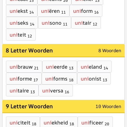
15
20
13
uni
ekst
uni
ëren
uni
form
14
11
16
uni
seks
uni
sono
uni
tair
14
11
12
uni
teit
12
8 Letter Woorden
8 Woorden
uni
brauw
uni
eerde
uni
eland
21
13
14
uni
forme
uni
forms
uni
onist
17
18
13
uni
taire
uni
versa
13
16
9 Letter Woorden
10 Woorden
uni
citeit
uni
ekheid
uni
ficeer
18
18
20