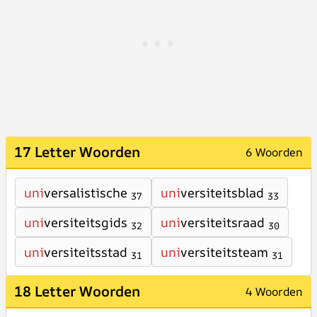
17 Letter Woorden
6 Woorden
uni
versalistische
uni
versiteitsblad
37
33
uni
versiteitsgids
uni
versiteitsraad
32
30
uni
versiteitsstad
uni
versiteitsteam
31
31
18 Letter Woorden
4 Woorden