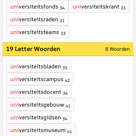
uni
versiteitsfonds
uni
versiteitskrant
34
33
uni
versiteitsraden
31
uni
versiteitsteams
33
19 Letter Woorden
8 Woorden
uni
versiteitsbladen
35
uni
versiteitscampus
42
uni
versiteitsdocent
36
uni
versiteitsgebouw
41
uni
versiteitsgidsen
34
uni
versiteitsmuseum
41