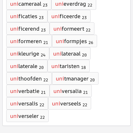
uni
cameraal
uni
everdrag
23
22
uni
ficaties
uni
ficeerde
23
23
uni
ficerend
uni
formeert
23
22
uni
formeren
uni
formpjes
21
26
uni
kleurige
uni
lateraal
24
20
uni
laterale
uni
taristen
20
18
uni
thoofden
uni
tmanager
22
20
uni
verbatie
uni
versalia
21
21
uni
versalis
uni
verseels
22
22
uni
verseler
22