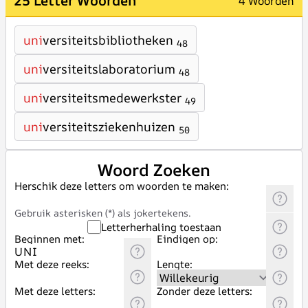
25 Letter Woorden
4 Woorden
uni
versiteitsbibliotheken
48
uni
versiteitslaboratorium
48
uni
versiteitsmedewerkster
49
uni
versiteitsziekenhuizen
50
Woord Zoeken
Herschik deze letters om woorden te maken:
Gebruik asterisken (*) als jokertekens.
Letterherhaling toestaan
Beginnen met:
Eindigen op:
Met deze reeks:
Lengte:
Met deze letters:
Zonder deze letters: