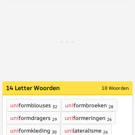
14 Letter Woorden
10 Woorden
uni
formblouses
uni
formbroeken
32
28
uni
formdragers
uni
formeringen
29
26
uni
formkleding
uni
lateralisme
30
26