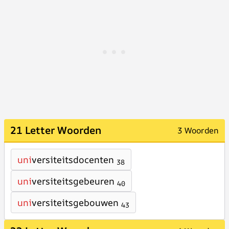
21 Letter Woorden
3 Woorden
uni
versiteitsdocenten
38
uni
versiteitsgebeuren
40
uni
versiteitsgebouwen
43