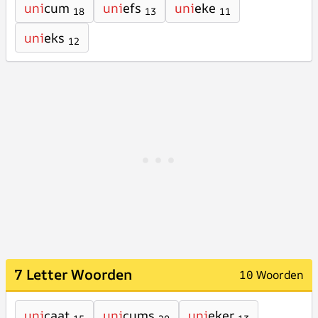
uni
cum
uni
efs
uni
eke
18
13
11
uni
eks
12
7 Letter Woorden
10 Woorden
uni
caat
uni
cums
uni
eker