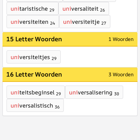
uni
taristische
uni
versaliteit
29
26
uni
versiteiten
uni
versiteitje
24
27
15 Letter Woorden
1 Woorden
uni
versiteitjes
29
16 Letter Woorden
3 Woorden
uni
teitsbeginsel
uni
versalisering
29
30
uni
versalistisch
36