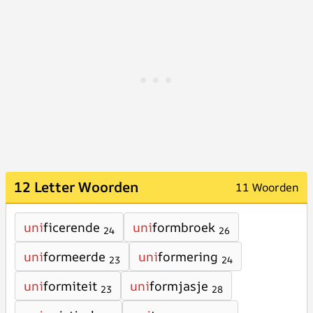
12 Letter Woorden
11 Woorden
uni
ficerende
uni
formbroek
24
26
uni
formeerde
uni
formering
23
24
uni
formiteit
uni
formjasje
23
28