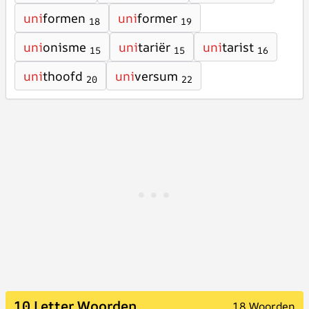
uni
formen
uni
former
18
19
uni
onisme
uni
tariër
uni
tarist
15
15
16
uni
thoofd
uni
versum
20
22
10 Letter Woorden
18 Woorden