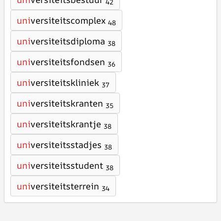
42
uni
versiteitscomplex
48
uni
versiteitsdiploma
38
uni
versiteitsfondsen
36
uni
versiteitskliniek
37
uni
versiteitskranten
35
uni
versiteitskrantje
38
uni
versiteitsstadjes
38
uni
versiteitsstudent
38
uni
versiteitsterrein
34