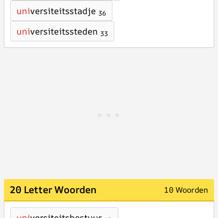
uni
versiteitsstadje
36
uni
versiteitssteden
33
20 Letter Woorden
10 Woorden
uni
versiteitsbestuur