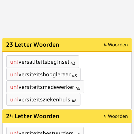
23 Letter Woorden
4 Woorden
uni
versaliteitsbeginsel
43
uni
versiteitshoogleraar
43
uni
versiteitsmedewerker
45
uni
versiteitsziekenhuis
46
24 Letter Woorden
4 Woorden
uni
versiteitsbestuurders