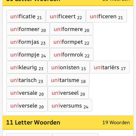
uni
ficatie
uni
ficeert
uni
ficeren
21
22
21
uni
formeer
uni
formere
20
20
uni
formjas
uni
formpet
23
22
uni
formpje
uni
formrok
24
22
uni
kleurig
uni
onisten
uni
tariërs
23
15
17
uni
tarisch
uni
tarisme
23
18
uni
versale
uni
verseel
20
20
uni
versele
uni
versums
20
24
11 Letter Woorden
19 Woorden