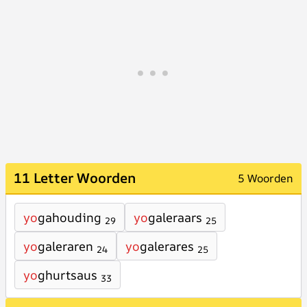
11 Letter Woorden
5 Woorden
yo
gahouding
yo
galeraars
29
25
yo
galeraren
yo
galerares
24
25
yo
ghurtsaus
33