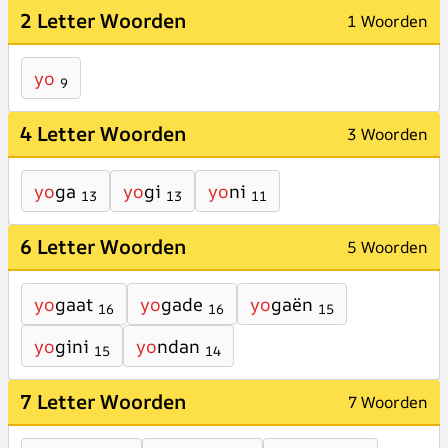
2 Letter Woorden
1 Woorden
yo
9
4 Letter Woorden
3 Woorden
yo
ga
yo
gi
yo
ni
13
13
11
6 Letter Woorden
5 Woorden
yo
gaat
yo
gade
yo
gaën
16
16
15
yo
gini
yo
ndan
15
14
7 Letter Woorden
7 Woorden