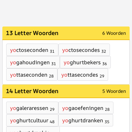
13 Letter Woorden
6 Woorden
yo
ctoseconden
yo
ctosecondes
31
32
yo
gahoudingen
yo
ghurtbekers
31
36
yo
ttaseconden
yo
ttasecondes
28
29
14 Letter Woorden
5 Woorden
yo
galeraressen
yo
gaoefeningen
29
28
yo
ghurtcultuur
yo
ghurtdranken
48
35