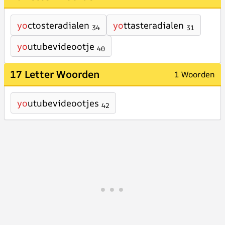
yo
ctosteradialen
yo
ttasteradialen
34
31
yo
utubevideootje
40
17 Letter Woorden
1 Woorden
yo
utubevideootjes
42