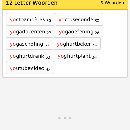
12 Letter Woorden
9 Woorden
yo
ctoampères
yo
ctoseconde
30
30
yo
gadocenten
yo
gaoefening
27
26
yo
gascholing
yo
ghurtbeker
33
34
yo
ghurtdrank
yo
ghurtplant
33
34
yo
utubevideo
32