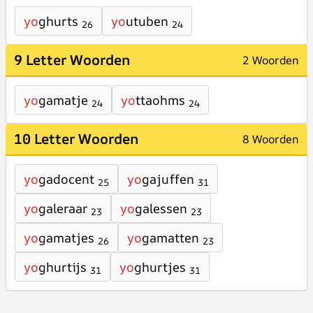
yo
ghurts
yo
utuben
26
24
9 Letter Woorden
2 Woorden
yo
gamatje
yo
ttaohms
24
24
10 Letter Woorden
8 Woorden
yo
gadocent
yo
gajuffen
25
31
yo
galeraar
yo
galessen
23
23
yo
gamatjes
yo
gamatten
26
23
yo
ghurtijs
yo
ghurtjes
31
31