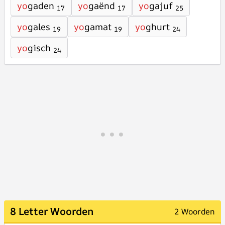
yo
gaden
yo
gaënd
yo
gajuf
17
17
25
yo
gales
yo
gamat
yo
ghurt
19
19
24
yo
gisch
24
8 Letter Woorden
2 Woorden