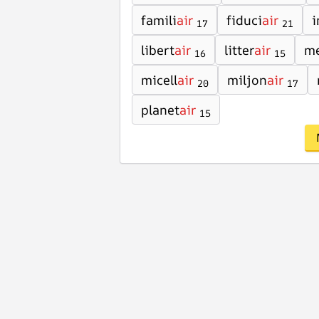
famili
air
fiduci
air
i
17
21
libert
air
litter
air
me
16
15
micell
air
miljon
air
20
17
planet
air
15