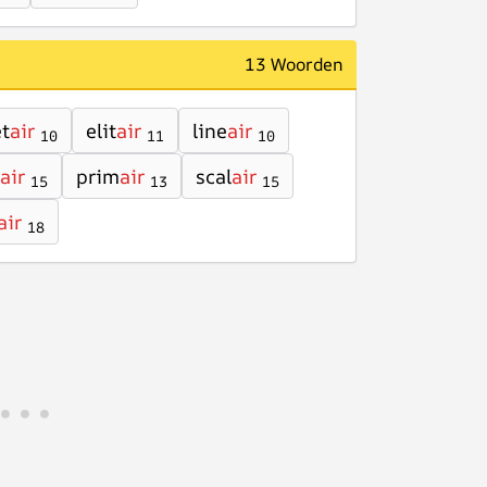
13 Woorden
ët
air
elit
air
line
air
10
11
10
air
prim
air
scal
air
15
13
15
air
18