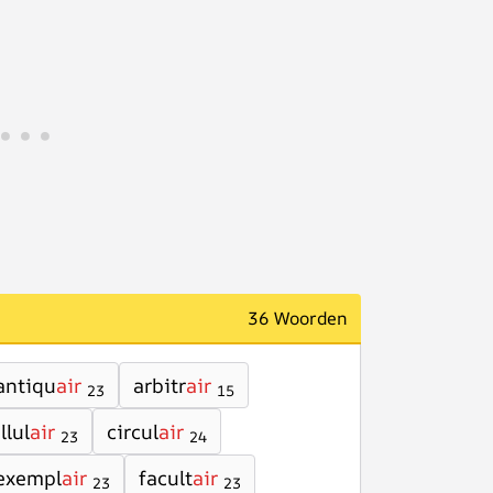
36 Woorden
antiqu
air
arbitr
air
23
15
llul
air
circul
air
23
24
exempl
air
facult
air
23
23