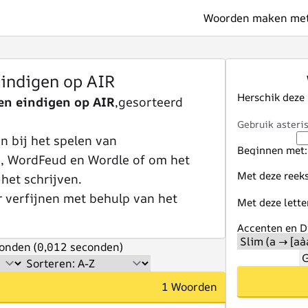
Woorden maken met 
indigen op AIR
Herschik deze
n eindigen op AIR
,gesorteerd
Gebruik asteris
 bij het spelen van
Beginnen met:
e, WordFeud en Wordle of om het
Met deze reeks
 het schrijven.
r verfijnen met behulp van het
Met deze lette
Accenten en Di
onden (0,012 seconden)
G
1 Woorden