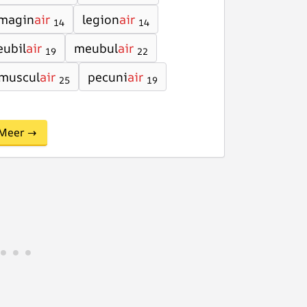
magin
air
legion
air
14
14
ubil
air
meubul
air
19
22
muscul
air
pecuni
air
25
19
Meer →