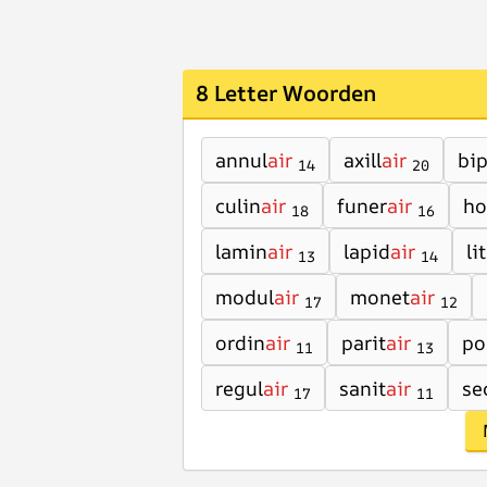
8 Letter Woorden
annul
air
axill
air
bip
14
20
culin
air
funer
air
ho
18
16
lamin
air
lapid
air
li
13
14
modul
air
monet
air
17
12
ordin
air
parit
air
po
11
13
regul
air
sanit
air
se
17
11