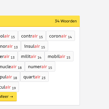
34 Woorden
ol
air
contr
air
coron
air
15
15
14
nor
air
insul
air
13
15
ter
air
milit
air
mobil
air
13
14
15
nucle
air
numer
air
18
15
pul
air
quart
air
18
23
cul
air
19
Meer →