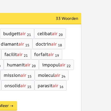
33 Woorden
budgett
air
celibat
air
21
20
diamant
air
doctrin
air
15
18
facilit
air
forfait
air
21
19
humanit
air
impopul
air
0
20
22
mission
air
molecul
air
15
24
onsolid
air
parasit
air
15
16
Meer →