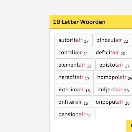
10 Letter Woorden
autorit
air
binocul
air
17
22
concili
air
deficit
air
21
20
element
air
epistol
air
16
17
heredit
air
homopol
air
17
2
interim
air
miljard
air
15
20
onliter
air
onpopul
air
15
20
pension
air
14