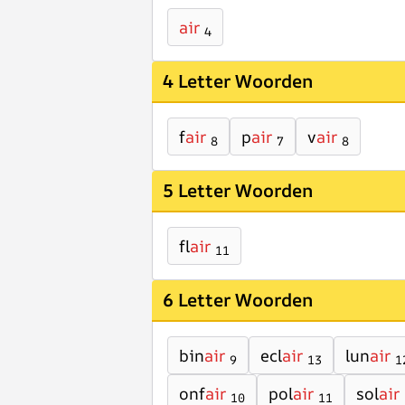
air
4
4 Letter Woorden
f
air
p
air
v
air
8
7
8
5 Letter Woorden
fl
air
11
6 Letter Woorden
bin
air
ecl
air
lun
air
9
13
1
onf
air
pol
air
sol
air
10
11