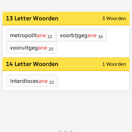
13 Letter Woorden
3 Woorden
metropolit
ane
voorbijgeg
ane
22
26
vooruitgeg
ane
25
14 Letter Woorden
1 Woorden
interdioces
ane
22