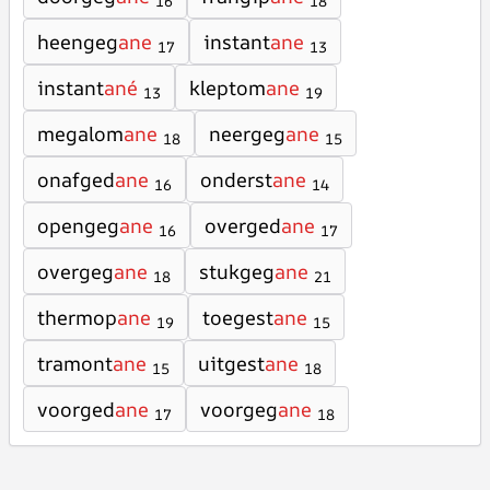
16
18
heengeg
ane
instant
ane
17
13
instant
ané
kleptom
ane
13
19
megalom
ane
neergeg
ane
18
15
onafged
ane
onderst
ane
16
14
opengeg
ane
overged
ane
16
17
overgeg
ane
stukgeg
ane
18
21
thermop
ane
toegest
ane
19
15
tramont
ane
uitgest
ane
15
18
voorged
ane
voorgeg
ane
17
18