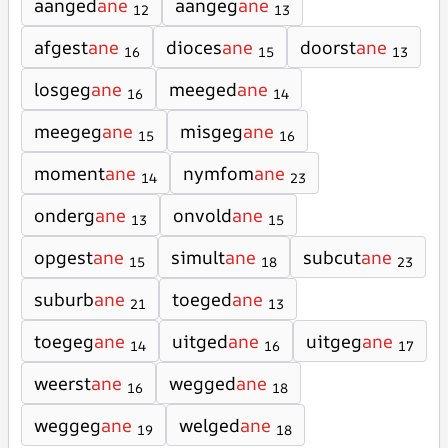
aanged
ane
aangeg
ane
12
13
afgest
ane
dioces
ane
doorst
ane
16
15
13
losgeg
ane
meeged
ane
16
14
meegeg
ane
misgeg
ane
15
16
moment
ane
nymfom
ane
14
23
onderg
ane
onvold
ane
13
15
opgest
ane
simult
ane
subcut
ane
15
18
23
suburb
ane
toeged
ane
21
13
toegeg
ane
uitged
ane
uitgeg
ane
14
16
17
weerst
ane
wegged
ane
16
18
weggeg
ane
welged
ane
19
18