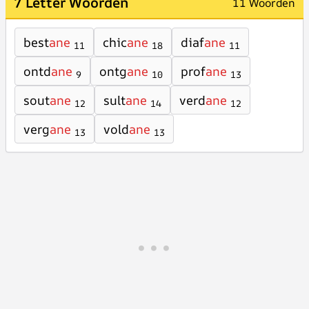
7 Letter Woorden
11 Woorden
best
ane
chic
ane
diaf
ane
11
18
11
ontd
ane
ontg
ane
prof
ane
9
10
13
sout
ane
sult
ane
verd
ane
12
14
12
verg
ane
vold
ane
13
13