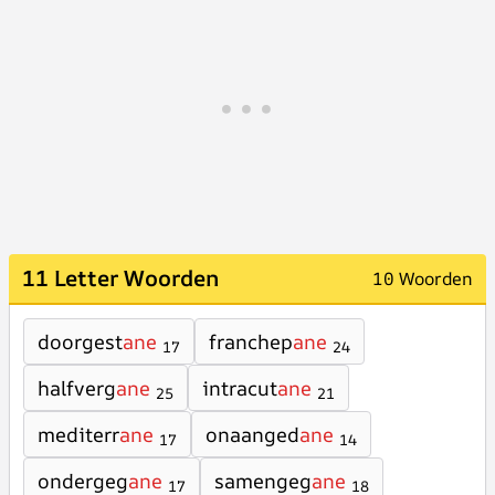
11 Letter Woorden
10 Woorden
doorgest
ane
franchep
ane
17
24
halfverg
ane
intracut
ane
25
21
mediterr
ane
onaanged
ane
17
14
ondergeg
ane
samengeg
ane
17
18