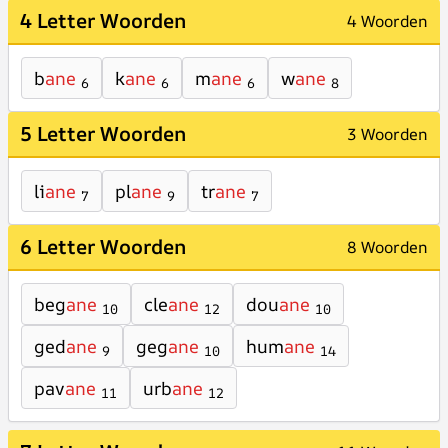
4 Letter Woorden
4 Woorden
b
ane
k
ane
m
ane
w
ane
6
6
6
8
5 Letter Woorden
3 Woorden
li
ane
pl
ane
tr
ane
7
9
7
6 Letter Woorden
8 Woorden
beg
ane
cle
ane
dou
ane
10
12
10
ged
ane
geg
ane
hum
ane
9
10
14
pav
ane
urb
ane
11
12