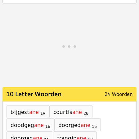
10 Letter Woorden
24 Woorden
bijgest
ane
courtis
ane
19
20
doodgeg
ane
doorged
ane
16
15
doorgeg
ane
frangip
ane