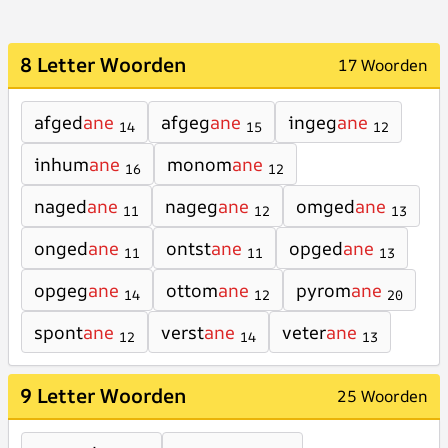
8 Letter Woorden
17 Woorden
afged
ane
afgeg
ane
ingeg
ane
14
15
12
inhum
ane
monom
ane
16
12
naged
ane
nageg
ane
omged
ane
11
12
13
onged
ane
ontst
ane
opged
ane
11
11
13
opgeg
ane
ottom
ane
pyrom
ane
14
12
20
spont
ane
verst
ane
veter
ane
12
14
13
9 Letter Woorden
25 Woorden