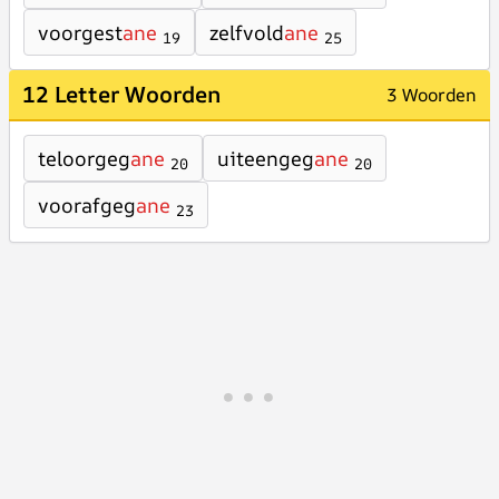
voorgest
ane
zelfvold
ane
19
25
12 Letter Woorden
3 Woorden
teloorgeg
ane
uiteengeg
ane
20
20
voorafgeg
ane
23