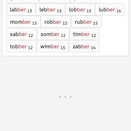
lab
ber
leb
ber
lob
ber
lub
ber
13
13
13
16
mom
ber
rob
ber
rub
ber
13
12
15
sab
ber
som
ber
tim
ber
12
12
12
tob
ber
wim
ber
zab
ber
12
15
14