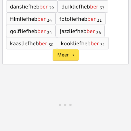
dansliefheb
ber
duikliefheb
ber
29
33
filmliefheb
ber
fotoliefheb
ber
34
31
golfliefheb
ber
jazzliefheb
ber
34
36
kaasliefheb
ber
kookliefheb
ber
30
31
Meer →