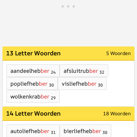
13 Letter Woorden
5 Woorden
aandeelheb
ber
afsluitrub
ber
24
32
popliefheb
ber
visliefheb
ber
30
30
wolkenkrab
ber
29
14 Letter Woorden
18 Woorden
autoliefheb
ber
bierliefheb
ber
31
30