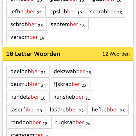
20
23
20
lefheb
ber
opslob
ber
schrab
ber
22
19
23
schrob
ber
septem
ber
23
18
versom
ber
19
10 Letter Woorden
12 Woorden
deelheb
ber
dekzwab
ber
21
25
deurrub
ber
ijskrab
ber
24
22
kandela
ber
kansheb
ber
18
21
laserfi
ber
lastheb
ber
liefheb
ber
20
22
23
ronddob
ber
rugkrab
ber
18
24
stemgem
ber