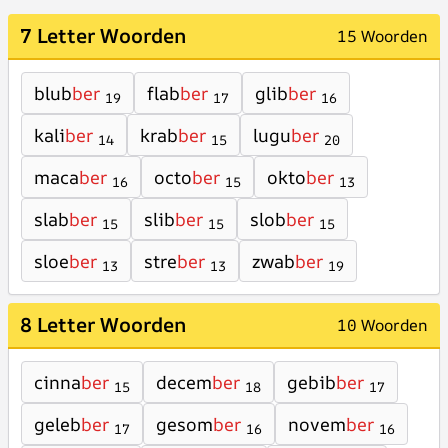
7 Letter Woorden
15 Woorden
blub
ber
flab
ber
glib
ber
19
17
16
kali
ber
krab
ber
lugu
ber
14
15
20
maca
ber
octo
ber
okto
ber
16
15
13
slab
ber
slib
ber
slob
ber
15
15
15
sloe
ber
stre
ber
zwab
ber
13
13
19
8 Letter Woorden
10 Woorden
cinna
ber
decem
ber
gebib
ber
15
18
17
geleb
ber
gesom
ber
novem
ber
17
16
16