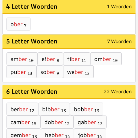
4 Letter Woorden
1 Woorden
o
ber
7
5 Letter Woorden
7 Woorden
am
ber
ei
ber
fi
ber
om
ber
10
8
11
10
pu
ber
so
ber
we
ber
13
9
12
6 Letter Woorden
22 Woorden
ber
ber
bib
ber
bob
ber
12
13
13
cam
ber
dob
ber
gab
ber
15
12
13
gem
ber
heb
ber
job
ber
13
14
14