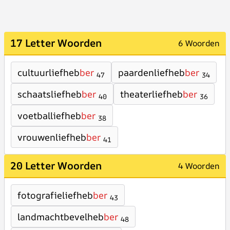
17 Letter Woorden
6 Woorden
cultuurliefheb
ber
paardenliefheb
ber
47
34
schaatsliefheb
ber
theaterliefheb
ber
40
36
voetballiefheb
ber
38
vrouwenliefheb
ber
41
20 Letter Woorden
4 Woorden
fotografieliefheb
ber
43
landmachtbevelheb
ber
48