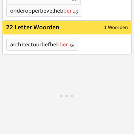
onderopperbevelheb
ber
43
22 Letter Woorden
1 Woorden
architectuurliefheb
ber
56