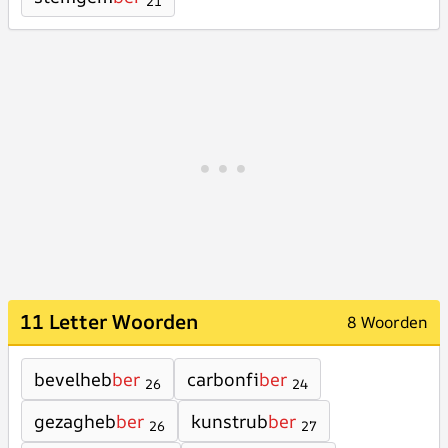
21
11 Letter Woorden
8 Woorden
bevelheb
ber
carbonfi
ber
26
24
gezagheb
ber
kunstrub
ber
26
27