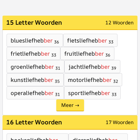
15 Letter Woorden
12 Woorden
bluesliefheb
ber
fietsliefheb
ber
36
33
frietliefheb
ber
fruitliefheb
ber
33
36
groenliefheb
ber
jachtliefheb
ber
31
39
kunstliefheb
ber
motorliefheb
ber
35
32
operaliefheb
ber
sportliefheb
ber
31
33
Meer →
16 Letter Woorden
17 Woorden