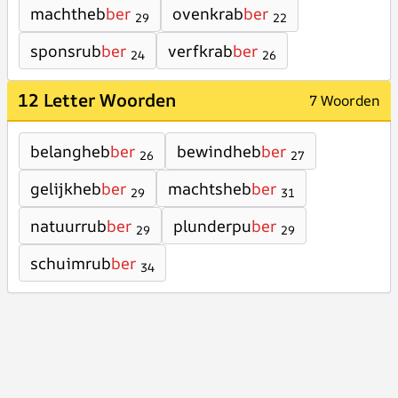
machtheb
ber
ovenkrab
ber
29
22
sponsrub
ber
verfkrab
ber
24
26
12 Letter Woorden
7 Woorden
belangheb
ber
bewindheb
ber
26
27
gelijkheb
ber
machtsheb
ber
29
31
natuurrub
ber
plunderpu
ber
29
29
schuimrub
ber
34