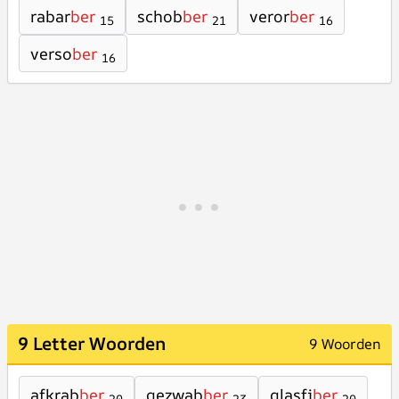
rabar
ber
schob
ber
veror
ber
15
21
16
verso
ber
16
9 Letter Woorden
9 Woorden
afkrab
ber
gezwab
ber
glasfi
ber