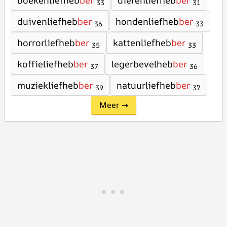
boekenliefheb
ber
dierenliefheb
ber
33
31
duivenliefheb
ber
hondenliefheb
ber
36
33
horrorliefheb
ber
kattenliefheb
ber
35
33
koffieliefheb
ber
legerbevelheb
ber
37
36
muziekliefheb
ber
natuurliefheb
ber
39
37
Meer →