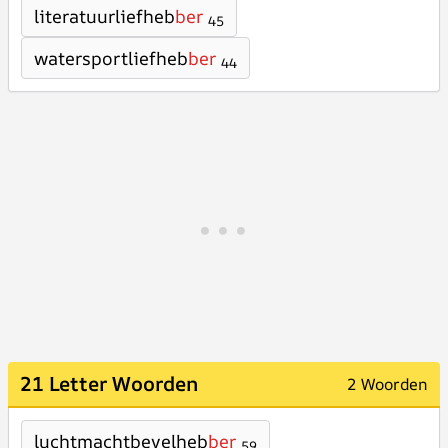
literatuurliefheb
ber
45
watersportliefheb
ber
44
21 Letter Woorden
2 Woorden
luchtmachtbevelheb
ber
59