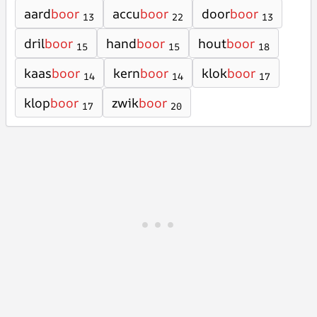
aard
boor
accu
boor
door
boor
13
22
13
dril
boor
hand
boor
hout
boor
15
15
18
kaas
boor
kern
boor
klok
boor
14
14
17
klop
boor
zwik
boor
17
20