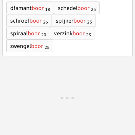
diamant
boor
schedel
boor
18
25
schroef
boor
spijker
boor
26
23
spiraal
boor
verzink
boor
20
23
zwengel
boor
25