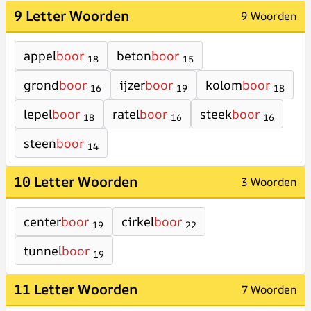
9 Letter Woorden
9 Woorden
appel
boor
beton
boor
18
15
grond
boor
ijzer
boor
kolom
boor
16
19
18
lepel
boor
ratel
boor
steek
boor
18
16
16
steen
boor
14
10 Letter Woorden
3 Woorden
center
boor
cirkel
boor
19
22
tunnel
boor
19
11 Letter Woorden
7 Woorden