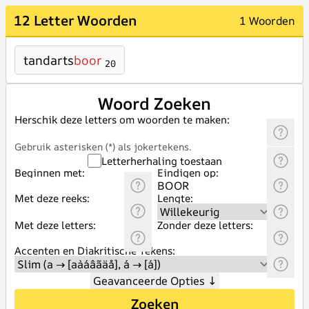
12 Letter Woorden
1 Woorden
tandarts
boor
20
Woord Zoeken
Herschik deze letters om woorden te maken:
Gebruik asterisken (*) als jokertekens.
Letterherhaling toestaan
Beginnen met:
Eindigen op:
Met deze reeks:
Lengte:
Met deze letters:
Zonder deze letters:
Accenten en Diakritische Tekens:
Geavanceerde Opties
↓
Zoeken