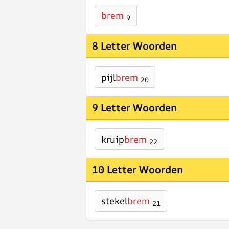
brem
9
8 Letter Woorden
pijl
brem
20
9 Letter Woorden
kruip
brem
22
10 Letter Woorden
stekel
brem
21