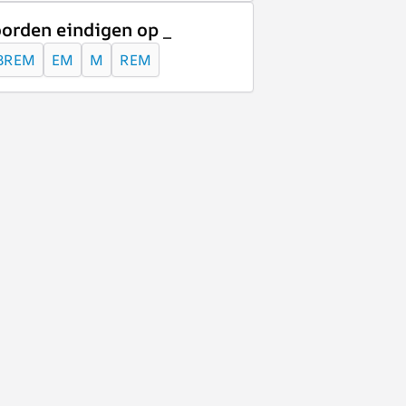
orden eindigen op _
BREM
EM
M
REM