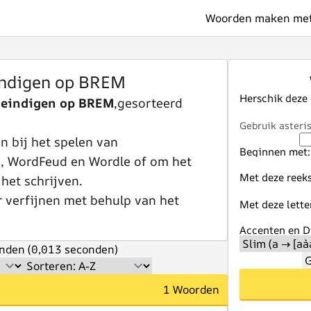
Woorden maken met 
ndigen op BREM
Herschik deze
 eindigen op BREM
,gesorteerd
Gebruik asteris
 bij het spelen van
Beginnen met:
e, WordFeud en Wordle of om het
Met deze reeks
 het schrijven.
r verfijnen met behulp van het
Met deze lette
Accenten en Di
nden (0,013 seconden)
G
1 Woorden