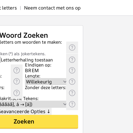
letters
|
Neem contact met ons op
Woord Zoeken
 letters om woorden te maken:
ken (*) als jokertekens.
Letterherhaling toestaan
Eindigen op:
:
Lengte:
rs:
Zonder deze letters:
akritische Tekens:
eavanceerde Opties
↓
Zoeken