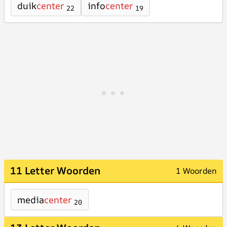
duik
center
info
center
22
19
11 Letter Woorden
1 Woorden
media
center
20