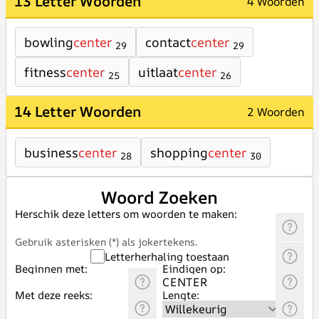
13 Letter Woorden
4 Woorden
bowling
center
contact
center
29
29
fitness
center
uitlaat
center
25
26
14 Letter Woorden
2 Woorden
business
center
shopping
center
28
30
Woord Zoeken
Herschik deze letters om woorden te maken:
Gebruik asterisken (*) als jokertekens.
Letterherhaling toestaan
Beginnen met:
Eindigen op:
Met deze reeks:
Lengte: