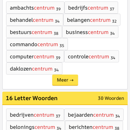
ambachts
centrum
bedrijfs
centrum
39
37
behandel
centrum
belangen
centrum
34
32
bestuurs
centrum
business
centrum
38
34
commando
centrum
35
computer
centrum
controle
centrum
39
34
daklozen
centrum
34
Meer →
16 Letter Woorden
30 Woorden
bedrijven
centrum
bejaarden
centrum
37
34
belonings
centrum
berichten
centrum
34
38