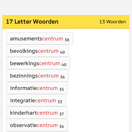
17 Letter Woorden
13 Woorden
amusements
centrum
38
bevolkings
centrum
40
bewerkings
centrum
40
bezinnings
centrum
36
informatie
centrum
35
integratie
centrum
33
kinderhart
centrum
37
observatie
centrum
36