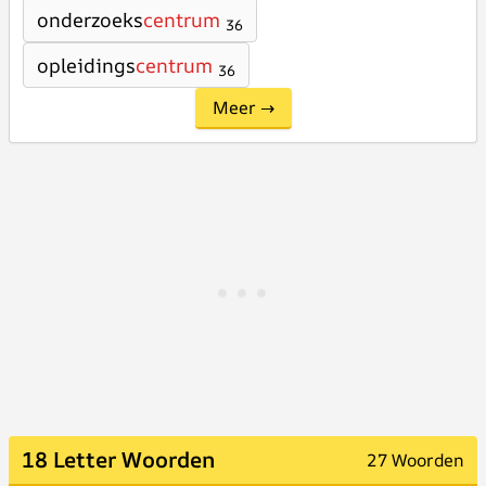
onderzoeks
centrum
36
opleidings
centrum
36
Meer →
18 Letter Woorden
27 Woorden