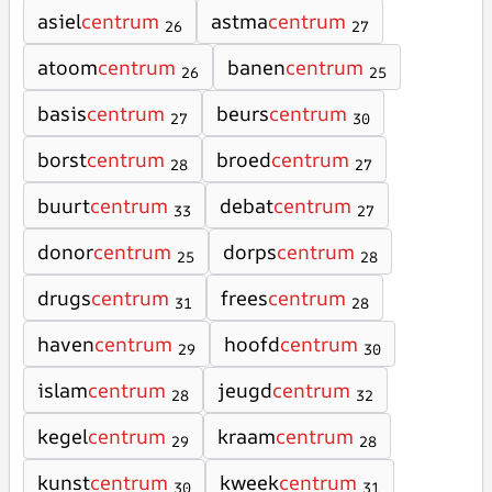
asiel
centrum
astma
centrum
26
27
atoom
centrum
banen
centrum
26
25
basis
centrum
beurs
centrum
27
30
borst
centrum
broed
centrum
28
27
buurt
centrum
debat
centrum
33
27
donor
centrum
dorps
centrum
25
28
drugs
centrum
frees
centrum
31
28
haven
centrum
hoofd
centrum
29
30
islam
centrum
jeugd
centrum
28
32
kegel
centrum
kraam
centrum
29
28
kunst
centrum
kweek
centrum
30
31