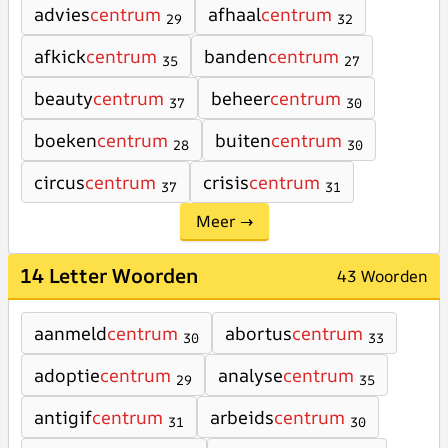
advies
centrum
afhaal
centrum
29
32
afkick
centrum
banden
centrum
35
27
beauty
centrum
beheer
centrum
37
30
boeken
centrum
buiten
centrum
28
30
circus
centrum
crisis
centrum
37
31
Meer →
14 Letter Woorden
43 Woorden
aanmeld
centrum
abortus
centrum
30
33
adoptie
centrum
analyse
centrum
29
35
antigif
centrum
arbeids
centrum
31
30