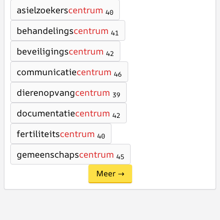
asielzoekers
centrum
40
behandelings
centrum
41
beveiligings
centrum
42
communicatie
centrum
46
dierenopvang
centrum
39
documentatie
centrum
42
fertiliteits
centrum
40
gemeenschaps
centrum
45
Meer →