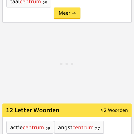
taal
centrum
25
Meer →
12 Letter Woorden
42 Woorden
actie
centrum
angst
centrum
28
27