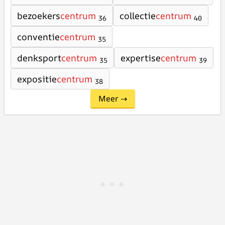
bezoekers
centrum
collectie
centrum
36
40
conventie
centrum
35
denksport
centrum
expertise
centrum
35
39
expositie
centrum
38
Meer →