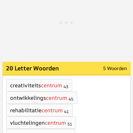
20 Letter Woorden
5 Woorden
creativiteits
centrum
43
ontwikkelings
centrum
45
rehabilitatie
centrum
41
vluchtelingen
centrum
51