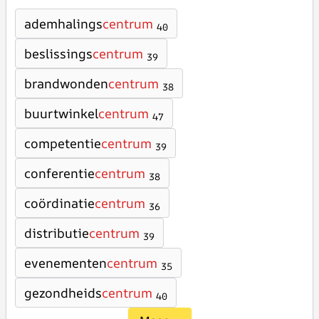
ademhalings
centrum
40
beslissings
centrum
39
brandwonden
centrum
38
buurtwinkel
centrum
47
competentie
centrum
39
conferentie
centrum
38
coördinatie
centrum
36
distributie
centrum
39
evenementen
centrum
35
gezondheids
centrum
40