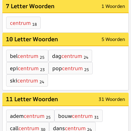
7 Letter Woorden
1 Woorden
centrum
18
10 Letter Woorden
5 Woorden
bel
centrum
dag
centrum
25
24
epi
centrum
pop
centrum
23
25
ski
centrum
24
11 Letter Woorden
31 Woorden
adem
centrum
bouw
centrum
25
31
call
centrum
dans
centrum
30
24