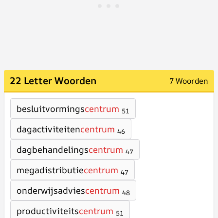
22 Letter Woorden
7 Woorden
besluitvormings
centrum
51
dagactiviteiten
centrum
46
dagbehandelings
centrum
47
megadistributie
centrum
47
onderwijsadvies
centrum
48
productiviteits
centrum
51