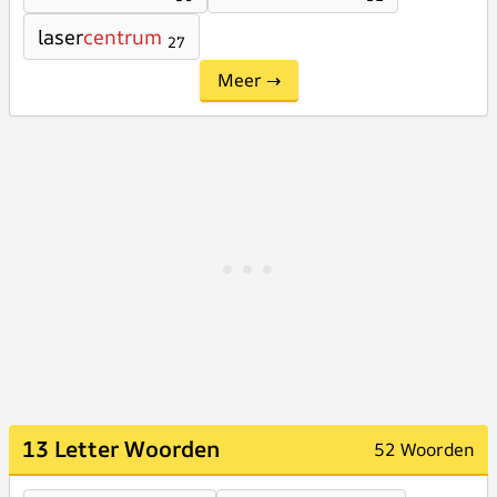
laser
centrum
27
Meer →
13 Letter Woorden
52 Woorden