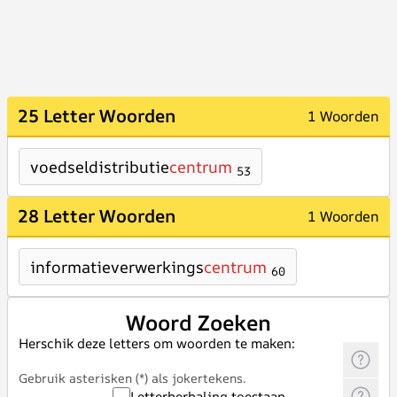
25 Letter Woorden
1 Woorden
voedseldistributie
centrum
53
28 Letter Woorden
1 Woorden
informatieverwerkings
centrum
60
Woord Zoeken
Herschik deze letters om woorden te maken:
Gebruik asterisken (*) als jokertekens.
Letterherhaling toestaan