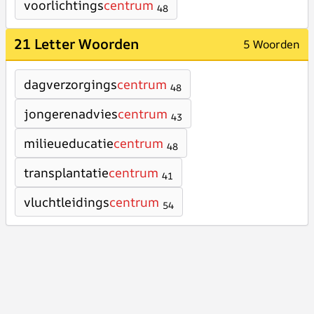
voorlichtings
centrum
48
21 Letter Woorden
5 Woorden
dagverzorgings
centrum
48
jongerenadvies
centrum
43
milieueducatie
centrum
48
transplantatie
centrum
41
vluchtleidings
centrum
54