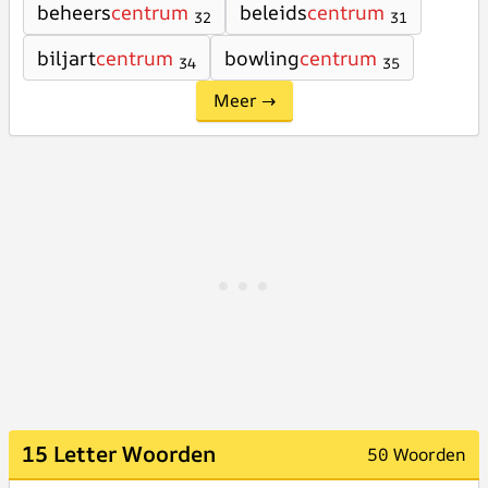
beheers
centrum
beleids
centrum
32
31
biljart
centrum
bowling
centrum
34
35
Meer →
15 Letter Woorden
50 Woorden