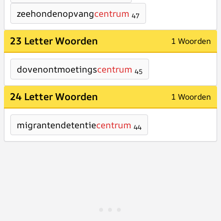
zeehondenopvang
centrum
47
23 Letter Woorden
1 Woorden
dovenontmoetings
centrum
45
24 Letter Woorden
1 Woorden
migrantendetentie
centrum
44