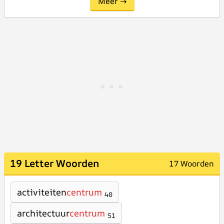
Meer →
19 Letter Woorden
17 Woorden
activiteiten
centrum
40
architectuur
centrum
51