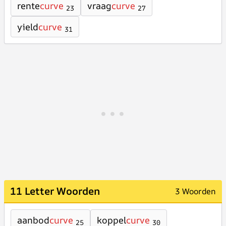
rente
curve
vraag
curve
23
27
yield
curve
31
11 Letter Woorden
3 Woorden
aanbod
curve
koppel
curve
25
30