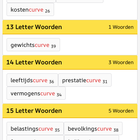
kosten
curve
26
13 Letter Woorden
1 Woorden
gewichts
curve
39
14 Letter Woorden
3 Woorden
leeftijds
curve
prestatie
curve
36
31
vermogens
curve
34
15 Letter Woorden
5 Woorden
belastings
curve
bevolkings
curve
35
38