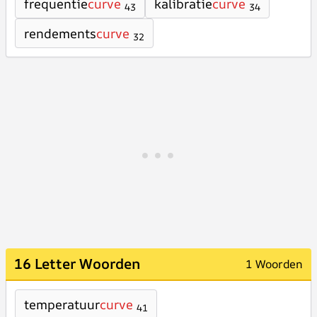
frequentie
curve
kalibratie
curve
43
34
rendements
curve
32
16 Letter Woorden
1 Woorden
temperatuur
curve
41