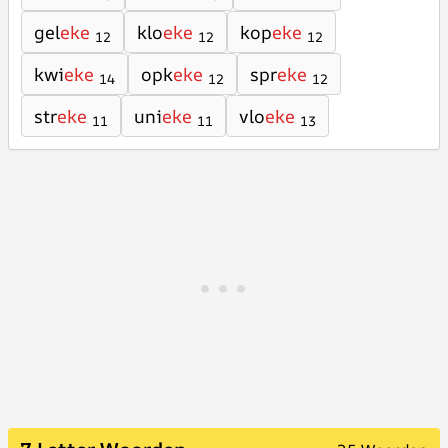
gel
eke
klo
eke
kop
eke
12
12
12
kwi
eke
opk
eke
spr
eke
14
12
12
str
eke
uni
eke
vlo
eke
11
11
13