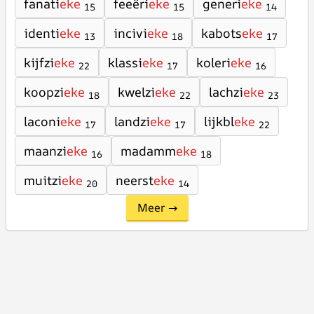
fanati
eke
feeëri
eke
generi
eke
15
15
14
identi
eke
incivi
eke
kabots
eke
13
18
17
kijfzi
eke
klassi
eke
koleri
eke
22
17
16
koopzi
eke
kwelzi
eke
lachzi
eke
18
22
23
laconi
eke
landzi
eke
lijkbl
eke
17
17
22
maanzi
eke
madamm
eke
16
18
muitzi
eke
neerst
eke
20
14
Meer →