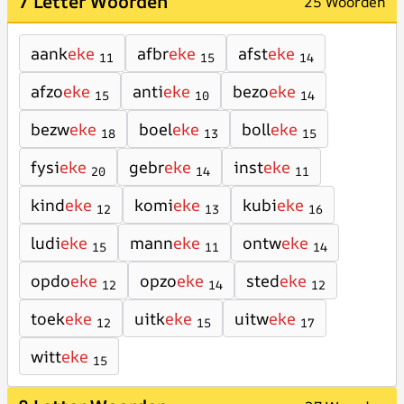
7 Letter Woorden
25 Woorden
aank
eke
afbr
eke
afst
eke
11
15
14
afzo
eke
anti
eke
bezo
eke
15
10
14
bezw
eke
boel
eke
boll
eke
18
13
15
fysi
eke
gebr
eke
inst
eke
20
14
11
kind
eke
komi
eke
kubi
eke
12
13
16
ludi
eke
mann
eke
ontw
eke
15
11
14
opdo
eke
opzo
eke
sted
eke
12
14
12
toek
eke
uitk
eke
uitw
eke
12
15
17
witt
eke
15