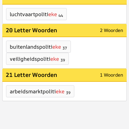
luchtvaartpoliti
eke
44
20 Letter Woorden
2 Woorden
buitenlandspoliti
eke
37
veiligheidspoliti
eke
39
21 Letter Woorden
1 Woorden
arbeidsmarktpoliti
eke
39