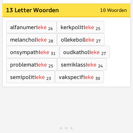
13 Letter Woorden
10 Woorden
alfanumeri
eke
kerkpoliti
eke
26
25
melancholi
eke
ollekeboll
eke
28
27
onsympathi
eke
oudkatholi
eke
31
27
problemati
eke
semiklassi
eke
25
24
semipoliti
eke
vakspecifi
eke
23
30