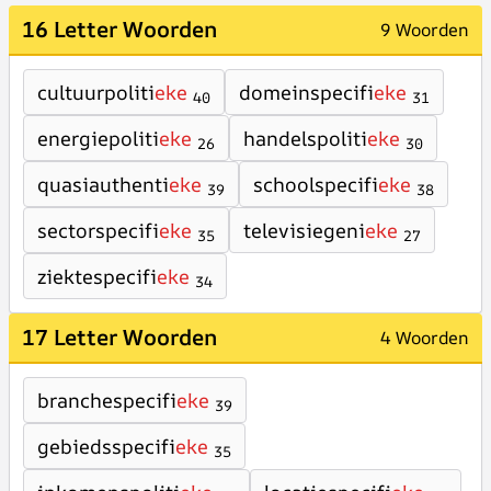
16 Letter Woorden
9 Woorden
cultuurpoliti
eke
domeinspecifi
eke
40
31
energiepoliti
eke
handelspoliti
eke
26
30
quasiauthenti
eke
schoolspecifi
eke
39
38
sectorspecifi
eke
televisiegeni
eke
35
27
ziektespecifi
eke
34
17 Letter Woorden
4 Woorden
branchespecifi
eke
39
gebiedsspecifi
eke
35