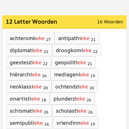
12 Letter Woorden
16 Woorden
achteromk
eke
antipathi
eke
27
21
diplomati
eke
droogkomi
eke
22
22
geesteszi
eke
geopoliti
eke
22
21
hiërarchi
eke
mediageni
eke
26
19
neoklassi
eke
ochtendzi
eke
20
26
onartisti
eke
plunderzi
eke
18
26
schismati
eke
scholasti
eke
26
26
semipubli
eke
vriendinn
eke
26
19