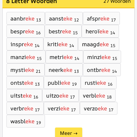
8 Letter Woorden
27 Woorden
aanbr
eke
aanst
eke
afspr
eke
13
12
17
bespr
eke
bestr
eke
heroï
eke
16
15
14
inspr
eke
kriti
eke
maagd
eke
14
14
15
manzi
eke
metri
eke
minzi
eke
15
14
15
mysti
eke
neerk
eke
ontbr
eke
21
13
14
ontst
eke
publi
eke
rusti
eke
13
19
16
uitst
eke
uitzo
eke
verbl
eke
16
17
18
verbr
eke
verzi
eke
verzo
eke
17
17
17
wasbl
eke
19
Meer →