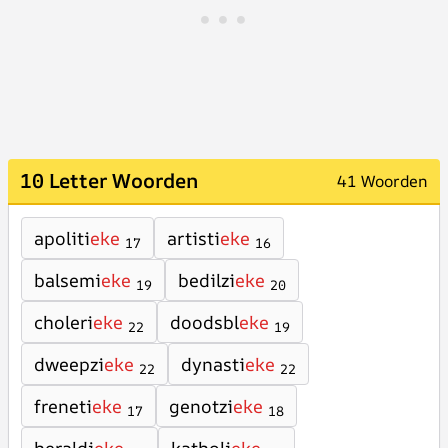
10 Letter Woorden
41 Woorden
apoliti
eke
artisti
eke
17
16
balsemi
eke
bedilzi
eke
19
20
choleri
eke
doodsbl
eke
22
19
dweepzi
eke
dynasti
eke
22
22
freneti
eke
genotzi
eke
17
18