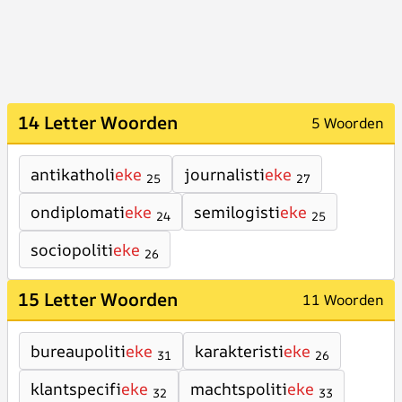
14 Letter Woorden
5 Woorden
antikatholi
eke
journalisti
eke
25
27
ondiplomati
eke
semilogisti
eke
24
25
sociopoliti
eke
26
15 Letter Woorden
11 Woorden
bureaupoliti
eke
karakteristi
eke
31
26
klantspecifi
eke
machtspoliti
eke
32
33