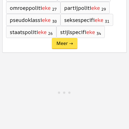
omroeppoliti
eke
partijpoliti
eke
27
29
pseudoklassi
eke
seksespecifi
eke
30
31
staatspoliti
eke
stijlspecifi
eke
26
34
Meer →