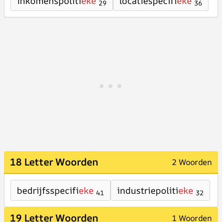
inkomenspoliti
eke
locatiespecifi
eke
29
36
18 Letter Woorden
2 Woorden
bedrijfsspecifi
eke
industriepoliti
eke
41
32
19 Letter Woorden
1 Woorden