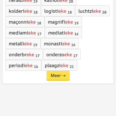
heraldi
eke
katholi
eke
19
20
kolderi
eke
logisti
eke
luchtzi
eke
18
18
28
maçonni
eke
magnifi
eke
18
19
mediami
eke
mediati
eke
17
16
metalli
eke
monasti
eke
19
16
onderbr
eke
onderzo
eke
17
17
periodi
eke
plaagzi
eke
16
21
Meer →