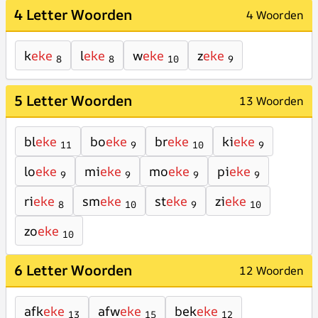
4 Letter Woorden
4 Woorden
k
eke
l
eke
w
eke
z
eke
8
8
10
9
5 Letter Woorden
13 Woorden
bl
eke
bo
eke
br
eke
ki
eke
11
9
10
9
lo
eke
mi
eke
mo
eke
pi
eke
9
9
9
9
ri
eke
sm
eke
st
eke
zi
eke
8
10
9
10
zo
eke
10
6 Letter Woorden
12 Woorden
afk
eke
afw
eke
bek
eke
13
15
12