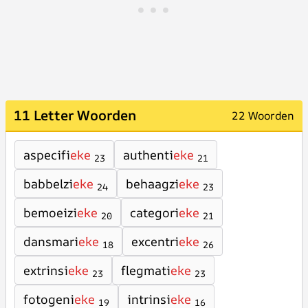
11 Letter Woorden
22 Woorden
aspecifi
eke
authenti
eke
23
21
babbelzi
eke
behaagzi
eke
24
23
bemoeizi
eke
categori
eke
20
21
dansmari
eke
excentri
eke
18
26
extrinsi
eke
flegmati
eke
23
23
fotogeni
eke
intrinsi
eke
19
16