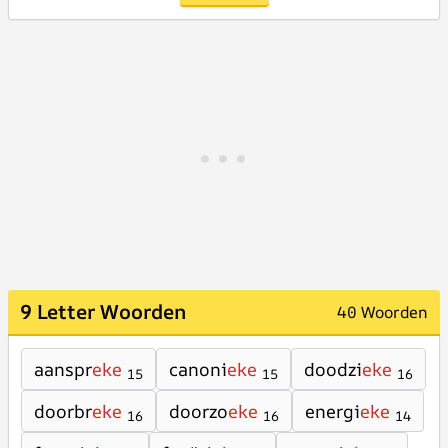
9 Letter Woorden
40 Woorden
aanspr
eke
canoni
eke
doodzi
eke
15
15
16
doorbr
eke
doorzo
eke
energi
eke
16
16
14