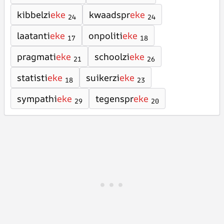
kibbelzi
eke
kwaadspr
eke
24
24
laatanti
eke
onpoliti
eke
17
18
pragmati
eke
schoolzi
eke
21
26
statisti
eke
suikerzi
eke
18
23
sympathi
eke
tegenspr
eke
29
20