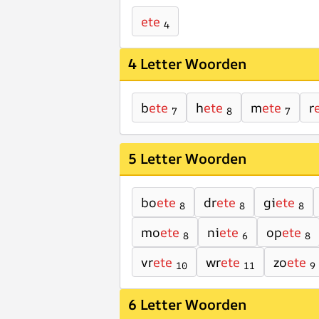
ete
4
4 Letter Woorden
b
ete
h
ete
m
ete
r
7
8
7
5 Letter Woorden
bo
ete
dr
ete
gi
ete
8
8
8
mo
ete
ni
ete
op
ete
8
6
8
vr
ete
wr
ete
zo
ete
10
11
9
6 Letter Woorden