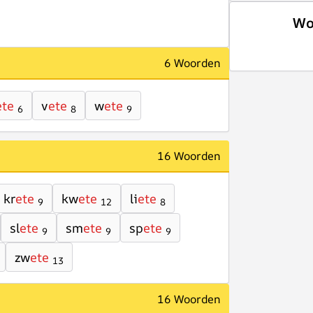
Wo
6 Woorden
ete
v
ete
w
ete
6
8
9
16 Woorden
kr
ete
kw
ete
li
ete
9
12
8
sl
ete
sm
ete
sp
ete
9
9
9
zw
ete
13
16 Woorden