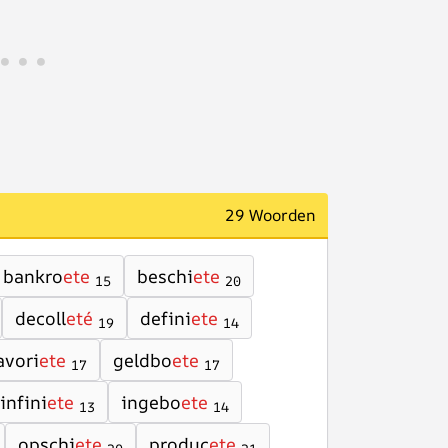
29 Woorden
bankro
ete
beschi
ete
15
20
decoll
eté
defini
ete
19
14
avori
ete
geldbo
ete
17
17
infini
ete
ingebo
ete
13
14
opschi
ete
produc
ete