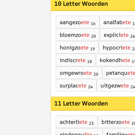
10 Letter Woorden
aangezo
ete
analfab
ete
16
1
bloemzo
ete
explici
ete
20
26
honigzo
ete
hypocri
ete
19
2
indiscr
ete
kokendh
ete
18
1
omgewro
ete
petanqu
et
20
surplac
ete
uitgezw
ete
24
2
11 Letter Woorden
achterli
ete
bitterzo
ete
23
2
eindenqu
ête
familiev
et