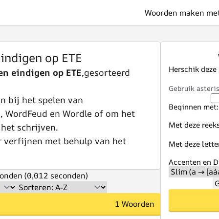
Woorden maken met 
indigen op ETE
Herschik deze
n eindigen op ETE
,gesorteerd
Gebruik asteris
 bij het spelen van
Beginnen met:
e, WordFeud en Wordle of om het
Met deze reeks
 het schrijven.
r verfijnen met behulp van het
Met deze lette
Accenten en Di
onden (0,012 seconden)
G
1 Woorden