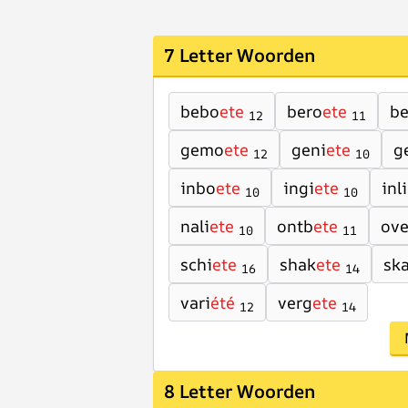
7 Letter Woorden
bebo
ete
bero
ete
b
12
11
gemo
ete
geni
ete
g
12
10
inbo
ete
ingi
ete
inli
10
10
nali
ete
ontb
ete
ove
10
11
schi
ete
shak
ete
ska
16
14
vari
été
verg
ete
12
14
8 Letter Woorden