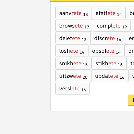
aanvr
ete
afsti
ete
b
13
14
brows
ete
compl
ete
17
19
delet
ete
discr
ete
e
13
16
losli
ete
obsol
ete
o
14
14
snikh
ete
stikh
ete
t
15
16
uitzw
ete
updat
ete
20
16
versl
ete
16