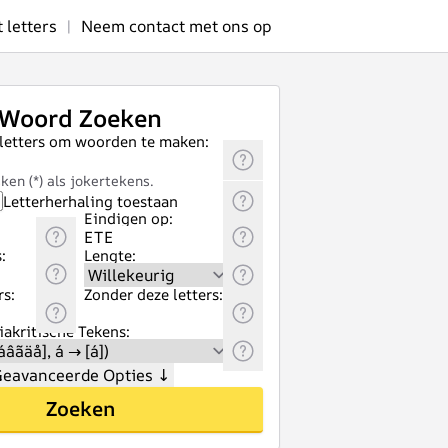
letters
|
Neem contact met ons op
Woord Zoeken
 letters om woorden te maken:
ken (*) als jokertekens.
Letterherhaling toestaan
Eindigen op:
:
Lengte:
rs:
Zonder deze letters:
akritische Tekens:
eavanceerde Opties
↓
Zoeken