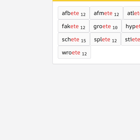
afb
ete
afm
ete
atl
et
12
12
fak
ete
gro
ete
hyp
e
12
10
sch
ete
spl
ete
sti
et
15
12
wro
ete
12