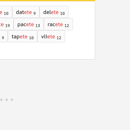
e
dat
ete
del
ete
10
9
10
te
pac
ete
rac
ete
19
13
12
e
tap
ete
vli
ete
9
10
12