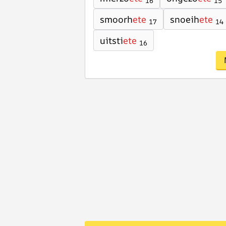
16
15
smoorh
ete
snoeih
ete
17
14
uitsti
ete
16