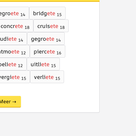
egro
ete
bridg
ete
14
15
concr
ete
cruis
ete
18
18
rudi
ete
gegro
ete
14
14
ntmo
ete
pierc
ete
12
16
oeli
ete
uitli
ete
12
15
vergi
ete
verli
ete
15
15
Meer →