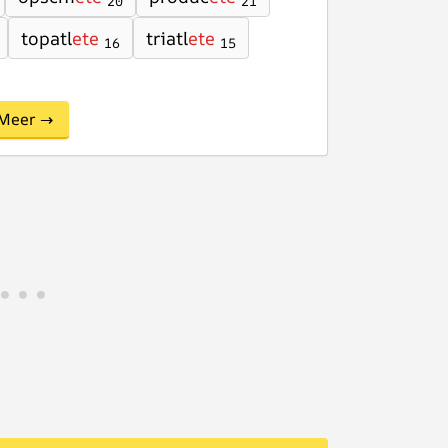
20
21
topatl
ete
triatl
ete
16
15
Meer →