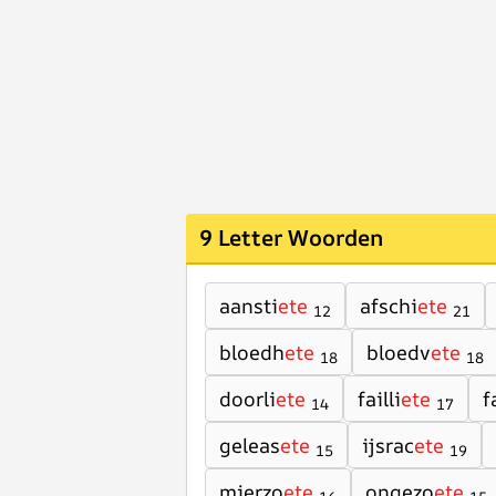
9 Letter Woorden
aansti
ete
afschi
ete
12
21
bloedh
ete
bloedv
ete
18
18
doorli
ete
failli
ete
f
14
17
geleas
ete
ijsrac
ete
15
19
mierzo
ete
ongezo
ete