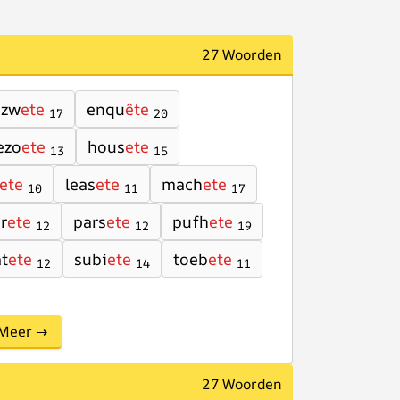
27 Woorden
ezw
ete
enqu
ête
17
20
ezo
ete
hous
ete
13
15
ete
leas
ete
mach
ete
10
11
17
r
ete
pars
ete
pufh
ete
12
12
19
t
ete
subi
ete
toeb
ete
12
14
11
Meer →
27 Woorden