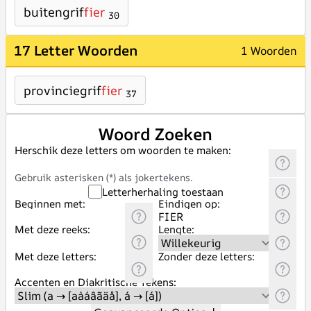
buitengrif
fier
30
17 Letter Woorden
1 Woorden
provinciegrif
fier
37
Woord Zoeken
Herschik deze letters om woorden te maken:
Gebruik asterisken (*) als jokertekens.
Letterherhaling toestaan
Beginnen met:
Eindigen op:
Met deze reeks:
Lengte:
Met deze letters:
Zonder deze letters:
Accenten en Diakritische Tekens: