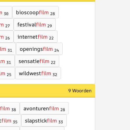
m
bioscoop
film
30
28
lm
festival
film
27
29
lm
internet
film
26
22
ilm
openings
film
31
24
lm
sensatie
film
31
22
ilm
wildwest
film
25
32
9 Woorden
film
avonturen
film
38
28
t
film
slapstick
film
35
33