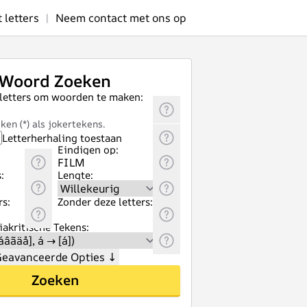
letters
|
Neem contact met ons op
Woord Zoeken
 letters om woorden te maken:
ken (*) als jokertekens.
Letterherhaling toestaan
Eindigen op:
:
Lengte:
rs:
Zonder deze letters:
akritische Tekens:
eavanceerde Opties
↓
Zoeken