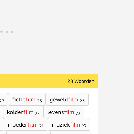
20 Woorden
fictie
film
geweld
film
27
25
26
kolder
film
levens
film
23
23
moeder
film
muziek
film
21
27