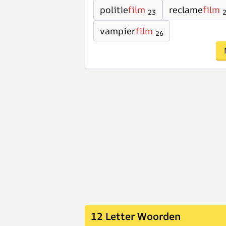
politie
film
reclame
film
23
vampier
film
26
12 Letter Woorden