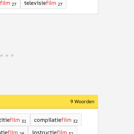
film
televisie
film
27
27
9 Woorden
itie
film
compilatie
film
31
32
tie
film
instructie
film
28
32