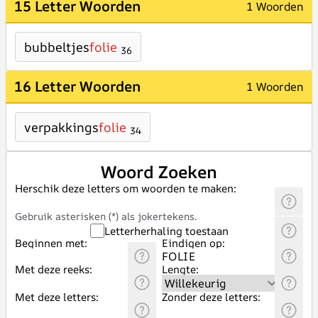
15 Letter Woorden
1 Woorden
bubbeltjes
folie
36
16 Letter Woorden
1 Woorden
verpakkings
folie
34
Woord Zoeken
Herschik deze letters om woorden te maken:
Gebruik asterisken (*) als jokertekens.
Letterherhaling toestaan
Beginnen met:
Eindigen op:
Met deze reeks:
Lengte:
Met deze letters:
Zonder deze letters: