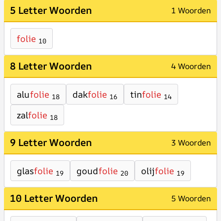
5 Letter Woorden
1 Woorden
folie
10
8 Letter Woorden
4 Woorden
alu
folie
dak
folie
tin
folie
18
16
14
zal
folie
18
9 Letter Woorden
3 Woorden
glas
folie
goud
folie
olij
folie
19
20
19
10 Letter Woorden
5 Woorden