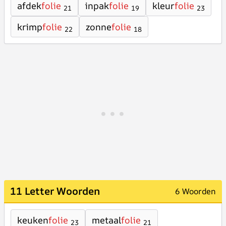
afdek
folie
inpak
folie
kleur
folie
21
19
23
krimp
folie
zonne
folie
22
18
11 Letter Woorden
6 Woorden
keuken
folie
metaal
folie
23
21