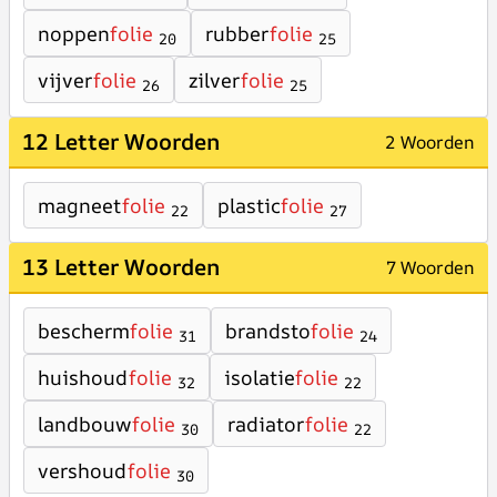
noppen
folie
rubber
folie
20
25
vijver
folie
zilver
folie
26
25
12 Letter Woorden
2 Woorden
magneet
folie
plastic
folie
22
27
13 Letter Woorden
7 Woorden
bescherm
folie
brandsto
folie
31
24
huishoud
folie
isolatie
folie
32
22
landbouw
folie
radiator
folie
30
22
vershoud
folie
30