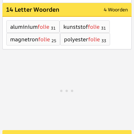
14 Letter Woorden
4 Woorden
aluminium
folie
kunststof
folie
31
31
magnetron
folie
polyester
folie
25
33