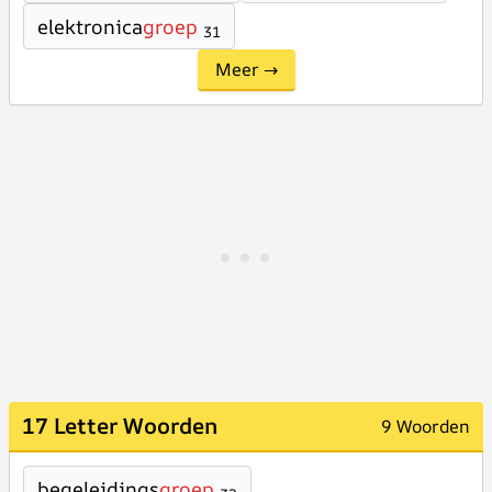
elektronica
groep
31
Meer →
17 Letter Woorden
9 Woorden
begeleidings
groep