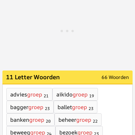
11 Letter Woorden
66 Woorden
advies
groep
aikido
groep
21
19
bagger
groep
ballet
groep
23
23
banken
groep
beheer
groep
20
22
beweeg
groep
bezoek
groep
24
23