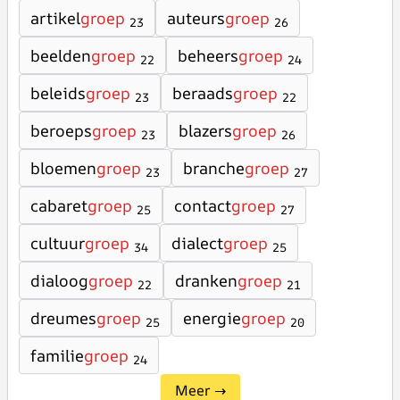
artikel
groep
auteurs
groep
23
26
beelden
groep
beheers
groep
22
24
beleids
groep
beraads
groep
23
22
beroeps
groep
blazers
groep
23
26
bloemen
groep
branche
groep
23
27
cabaret
groep
contact
groep
25
27
cultuur
groep
dialect
groep
34
25
dialoog
groep
dranken
groep
22
21
dreumes
groep
energie
groep
25
20
familie
groep
24
Meer →