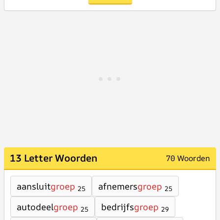
13 Letter Woorden
70 Woorden
aansluit
groep
afnemers
groep
25
25
autodeel
groep
bedrijfs
groep
25
29