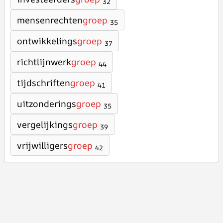
32
mensenrechten
groep
35
ontwikkelings
groep
37
richtlijnwerk
groep
44
tijdschriften
groep
41
uitzonderings
groep
35
vergelijkings
groep
39
vrijwilligers
groep
42