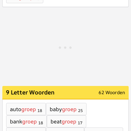
9 Letter Woorden
62 Woorden
auto
groep
baby
groep
18
25
bank
groep
beat
groep
18
17