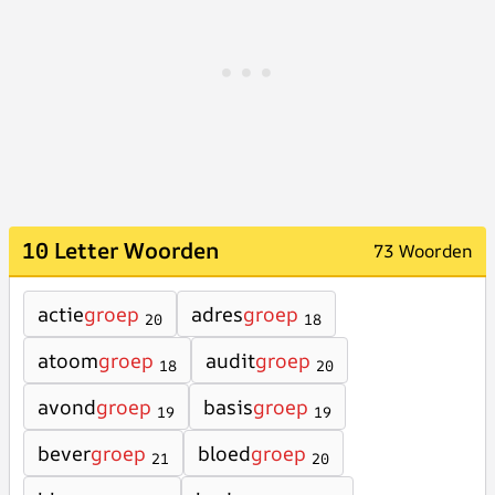
10 Letter Woorden
73 Woorden
actie
groep
adres
groep
20
18
atoom
groep
audit
groep
18
20
avond
groep
basis
groep
19
19
bever
groep
bloed
groep
21
20