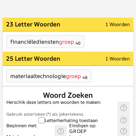
23 Letter Woorden
1 Woorden
financiëlediensten
groep
40
25 Letter Woorden
1 Woorden
materiaaltechnologie
groep
48
Woord Zoeken
Herschik deze letters om woorden te maken:
Gebruik asterisken (*) als jokertekens.
Letterherhaling toestaan
Beginnen met:
Eindigen op: