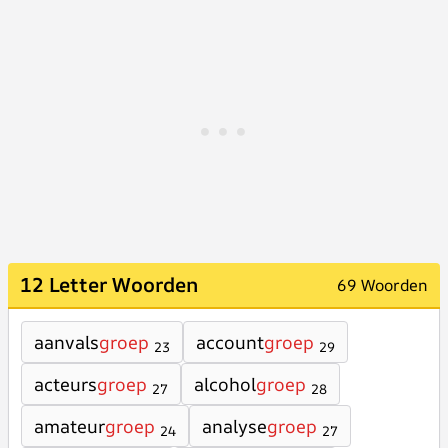
12 Letter Woorden
69 Woorden
aanvals
groep
account
groep
23
29
acteurs
groep
alcohol
groep
27
28
amateur
groep
analyse
groep
24
27