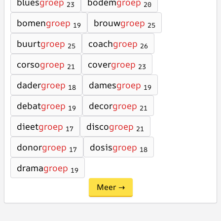
blues
groep
bodem
groep
23
20
bomen
groep
brouw
groep
19
25
buurt
groep
coach
groep
25
26
corso
groep
cover
groep
21
23
dader
groep
dames
groep
18
19
debat
groep
decor
groep
19
21
dieet
groep
disco
groep
17
21
donor
groep
dosis
groep
17
18
drama
groep
19
Meer →