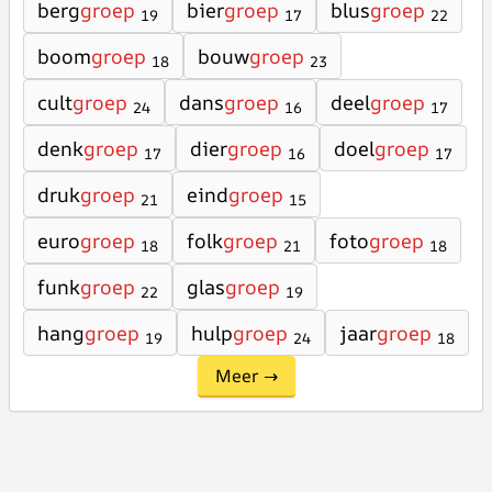
berg
groep
bier
groep
blus
groep
19
17
22
boom
groep
bouw
groep
18
23
cult
groep
dans
groep
deel
groep
24
16
17
denk
groep
dier
groep
doel
groep
17
16
17
druk
groep
eind
groep
21
15
euro
groep
folk
groep
foto
groep
18
21
18
funk
groep
glas
groep
22
19
hang
groep
hulp
groep
jaar
groep
19
24
18
Meer →