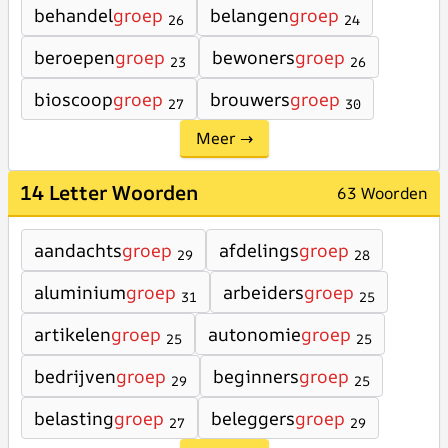
behandel
groep
belangen
groep
26
24
beroepen
groep
bewoners
groep
23
26
bioscoop
groep
brouwers
groep
27
30
Meer →
14 Letter Woorden
63 Woorden
aandachts
groep
afdelings
groep
29
28
aluminium
groep
arbeiders
groep
31
25
artikelen
groep
autonomie
groep
25
25
bedrijven
groep
beginners
groep
29
25
belasting
groep
beleggers
groep
27
29