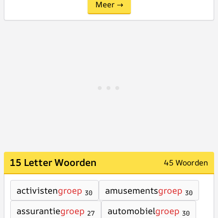
Meer →
15 Letter Woorden
45 Woorden
activisten
groep
amusements
groep
30
30
assurantie
groep
automobiel
groep
27
30