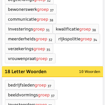
32
bewonerswerk
groep
37
communicatie
groep
38
investerings
groep
kwalificatie
groep
31
38
meerderheids
groep
rijkspolitie
groep
32
34
verzekerings
groep
35
vrouwenpraat
groep
37
18 Letter Woorden
10 Woorden
bedrijfsleden
groep
37
beeldvormings
groep
37
investeerders
groep