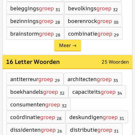
beleggings
groep
bevolkings
groep
31
32
bezinnings
groep
boerenrock
groep
28
30
brainstorm
groep
combinatie
groep
28
29
Meer →
16 Letter Woorden
25 Woorden
antiterreur
groep
architecten
groep
29
35
boekhandels
groep
capaciteits
groep
32
34
consumenten
groep
32
coördinatie
groep
deskundigen
groep
28
31
dissidenten
groep
distributie
groep
26
31