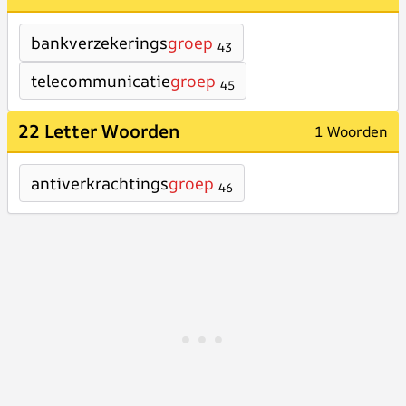
bankverzekerings
groep
43
telecommunicatie
groep
45
22 Letter Woorden
1 Woorden
antiverkrachtings
groep
46