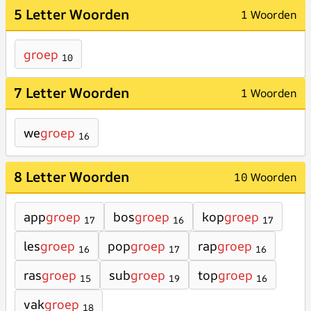
5 Letter Woorden
1 Woorden
groep
10
7 Letter Woorden
1 Woorden
we
groep
16
8 Letter Woorden
10 Woorden
app
groep
bos
groep
kop
groep
17
16
17
les
groep
pop
groep
rap
groep
16
17
16
ras
groep
sub
groep
top
groep
15
19
16
vak
groep
18