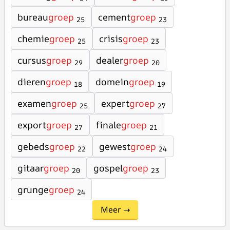
bureau
groep
cement
groep
25
23
chemie
groep
crisis
groep
25
23
cursus
groep
dealer
groep
29
20
dieren
groep
domein
groep
18
19
examen
groep
expert
groep
25
27
export
groep
finale
groep
27
21
gebeds
groep
gewest
groep
22
24
gitaar
groep
gospel
groep
20
23
grunge
groep
24
Meer →