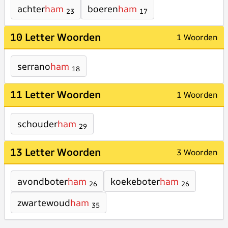
achter
ham
boeren
ham
23
17
10 Letter Woorden
1 Woorden
serrano
ham
18
11 Letter Woorden
1 Woorden
schouder
ham
29
13 Letter Woorden
3 Woorden
avondboter
ham
koekeboter
ham
26
26
zwartewoud
ham
35