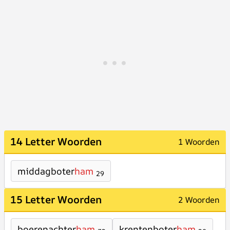
14 Letter Woorden
1 Woorden
middagboter
ham
29
15 Letter Woorden
2 Woorden
boerenachter
ham
krentenboter
ham