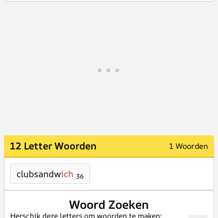
12 Letter Woorden
1 Woorden
clubsandw
ich
36
Woord Zoeken
Herschik deze letters om woorden te maken: