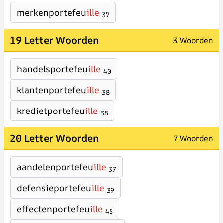
merkenportefeu
ille
37
19 Letter Woorden
3 Woorden
handelsportefeu
ille
40
klantenportefeu
ille
38
kredietportefeu
ille
38
20 Letter Woorden
7 Woorden
aandelenportefeu
ille
37
defensieportefeu
ille
39
effectenportefeu
ille
45