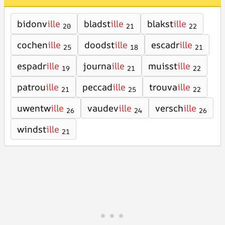
bidonv
ille
bladst
ille
blakst
ille
20
21
22
cochen
ille
doodst
ille
escadr
ille
25
18
21
espadr
ille
journa
ille
muisst
ille
19
21
22
patrou
ille
peccad
ille
trouva
ille
21
25
22
uwentw
ille
vaudev
ille
versch
ille
26
24
26
windst
ille
21