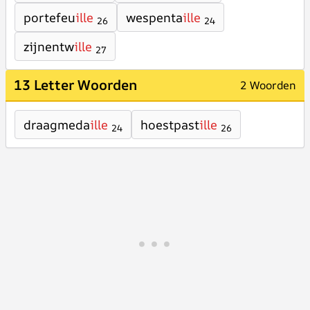
portefeu
ille
wespenta
ille
26
24
zijnentw
ille
27
13 Letter Woorden
2 Woorden
draagmeda
ille
hoestpast
ille
24
26