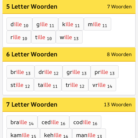
5 Letter Woorden
7 Woorden
d
ille
g
ille
k
ille
m
ille
10
11
11
11
r
ille
t
ille
w
ille
10
10
13
6 Letter Woorden
8 Woorden
br
ille
dr
ille
gr
ille
pr
ille
13
12
13
13
st
ille
ta
ille
tr
ille
vr
ille
12
11
12
14
7 Letter Woorden
13 Woorden
bra
ille
ced
ille
cod
ille
14
16
16
kam
ille
keh
ille
man
ille
15
16
13