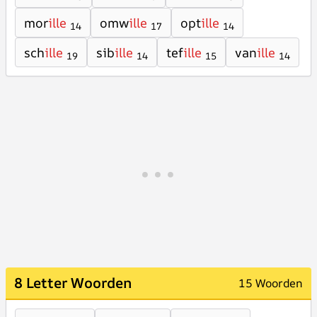
mor
ille
omw
ille
opt
ille
14
17
14
sch
ille
sib
ille
tef
ille
van
ille
19
14
15
14
8 Letter Woorden
15 Woorden