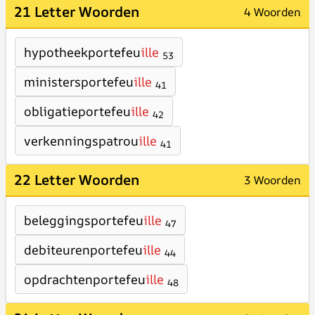
21 Letter Woorden
4 Woorden
hypotheekportefeu
ille
53
ministersportefeu
ille
41
obligatieportefeu
ille
42
verkenningspatrou
ille
41
22 Letter Woorden
3 Woorden
beleggingsportefeu
ille
47
debiteurenportefeu
ille
44
opdrachtenportefeu
ille
48