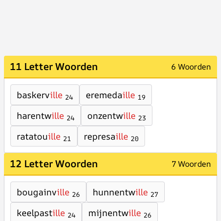
11 Letter Woorden
6 Woorden
baskerv
ille
eremeda
ille
24
19
harentw
ille
onzentw
ille
24
23
ratatou
ille
represa
ille
21
20
12 Letter Woorden
7 Woorden
bougainv
ille
hunnentw
ille
26
27
keelpast
ille
mijnentw
ille
24
26