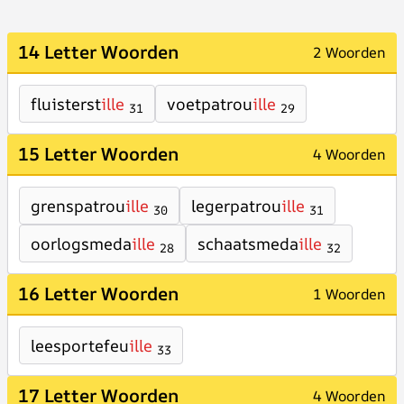
14 Letter Woorden
2 Woorden
fluisterst
ille
voetpatrou
ille
31
29
15 Letter Woorden
4 Woorden
grenspatrou
ille
legerpatrou
ille
30
31
oorlogsmeda
ille
schaatsmeda
ille
28
32
16 Letter Woorden
1 Woorden
leesportefeu
ille
33
17 Letter Woorden
4 Woorden