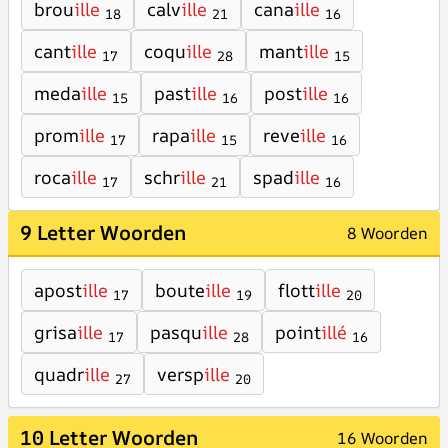
brou
ille
calv
ille
cana
ille
18
21
16
cant
ille
coqu
ille
mant
ille
17
28
15
meda
ille
past
ille
post
ille
15
16
16
prom
ille
rapa
ille
reve
ille
17
15
16
roca
ille
schr
ille
spad
ille
17
21
16
9 Letter Woorden
8 Woorden
apost
ille
boute
ille
flott
ille
17
19
20
grisa
ille
pasqu
ille
point
illé
17
28
16
quadr
ille
versp
ille
27
20
10 Letter Woorden
16 Woorden