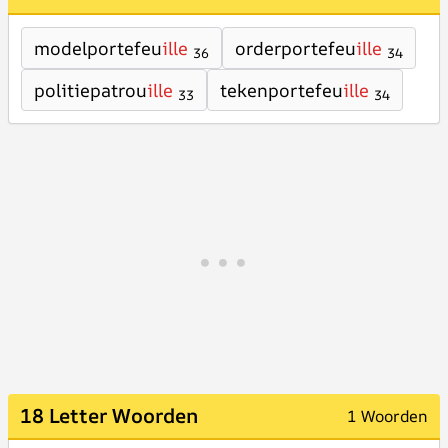
modelportefeu
ille
orderportefeu
ille
36
34
politiepatrou
ille
tekenportefeu
ille
33
34
18 Letter Woorden
1 Woorden