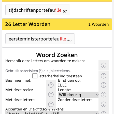
tijdschriftenportefeu
ille
57
26 Letter Woorden
1 Woorden
eersteministerportefeu
ille
48
Woord Zoeken
Herschik deze letters om woorden te maken:
Gebruik asterisken (*) als jokertekens.
Letterherhaling toestaan
Beginnen met:
Eindigen op:
Met deze reeks:
Lengte:
Met deze letters:
Zonder deze letters:
Accenten en Diakritische Tekens: