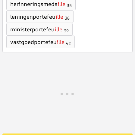
herinneringsmeda
ille
35
leningenportefeu
ille
38
ministerportefeu
ille
39
vastgoedportefeu
ille
42