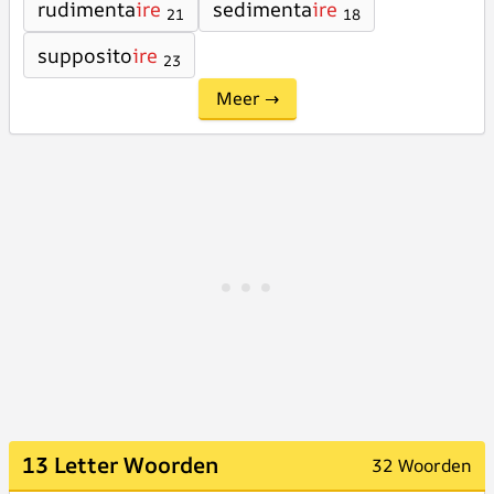
rudimenta
ire
sedimenta
ire
21
18
supposito
ire
23
Meer →
13 Letter Woorden
32 Woorden