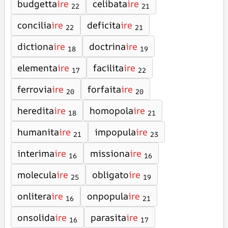
budgetta
ire
celibata
ire
22
21
concilia
ire
deficita
ire
22
21
dictiona
ire
doctrina
ire
18
19
elementa
ire
facilita
ire
17
22
ferrovia
ire
forfaita
ire
20
20
heredita
ire
homopola
ire
18
21
humanita
ire
impopula
ire
21
23
interima
ire
missiona
ire
16
16
molecula
ire
obligato
ire
25
19
onlitera
ire
onpopula
ire
16
21
onsolida
ire
parasita
ire
16
17