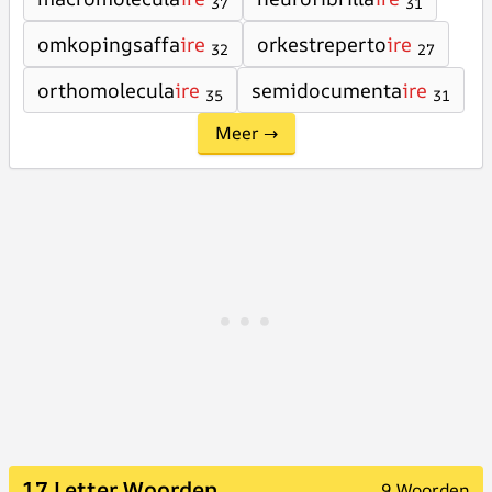
37
31
omkopingsaffa
ire
orkestreperto
ire
32
27
orthomolecula
ire
semidocumenta
ire
35
31
Meer →
17 Letter Woorden
9 Woorden