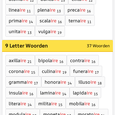
12
15
12
linea
ire
plena
ire
preca
ire
11
13
16
prima
ire
scala
ire
terna
ire
14
16
11
unita
ire
vulga
ire
13
19
9 Letter Woorden
37 Woorden
axilla
ire
bipola
ire
contra
ire
21
16
16
corona
ire
culina
ire
funera
ire
15
19
17
gramma
ire
honora
ire
illuso
ire
17
14
18
insula
ire
lamina
ire
lapida
ire
16
14
15
litera
ire
milita
ire
mobila
ire
14
15
16
modula
ire
moneta
ire
morato
ire