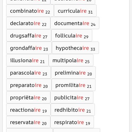
combinato
ire
curricula
ire
22
31
declarato
ire
documenta
ire
22
24
drugsaffa
ire
follicula
ire
27
29
grondaffa
ire
hypotheca
ire
23
33
illusiona
ire
multipola
ire
21
25
parascola
ire
prelimina
ire
23
20
preparato
ire
promilita
ire
20
21
propriëta
ire
publicita
ire
20
27
reactiona
ire
redhibito
ire
19
21
reservata
ire
respirato
ire
20
19