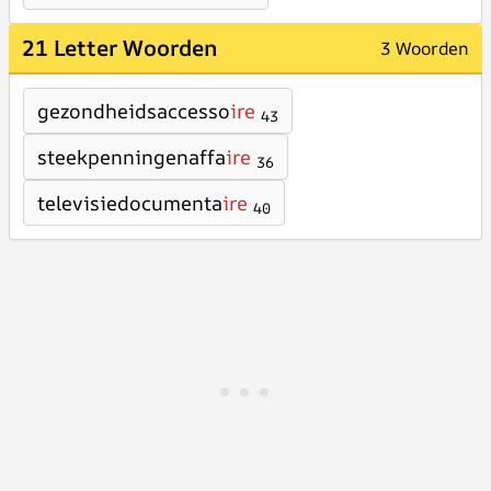
21 Letter Woorden
3 Woorden
gezondheidsaccesso
ire
43
steekpenningenaffa
ire
36
televisiedocumenta
ire
40