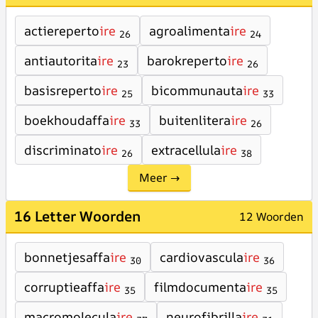
actiereperto
ire
agroalimenta
ire
26
24
antiautorita
ire
barokreperto
ire
23
26
basisreperto
ire
bicommunauta
ire
25
33
boekhoudaffa
ire
buitenlitera
ire
33
26
discriminato
ire
extracellula
ire
26
38
Meer →
16 Letter Woorden
12 Woorden
bonnetjesaffa
ire
cardiovascula
ire
30
36
corruptieaffa
ire
filmdocumenta
ire
35
35
macromolecula
ire
neurofibrilla
ire