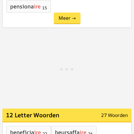
pensiona
ire
15
Meer →
12 Letter Woorden
27 Woorden
beneficia
ire
beursaffa
ire
22
26