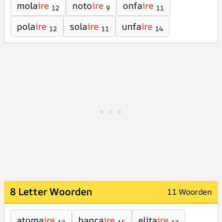
mola
ire
noto
ire
onfa
ire
12
9
11
pola
ire
sola
ire
unfa
ire
12
11
14
8 Letter Woorden
11 Woorden
atoma
ire
banca
ire
elita
ire