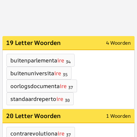
19 Letter Woorden
4 Woorden
buitenparlementa
ire
34
buitenuniversita
ire
35
oorlogsdocumenta
ire
37
standaardreperto
ire
30
20 Letter Woorden
1 Woorden
contrarevolutiona
ire
37