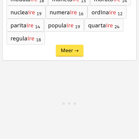
18
13
14
nuclea
ire
numera
ire
ordina
ire
19
16
12
parita
ire
popula
ire
quarta
ire
14
19
24
regula
ire
18
Meer →