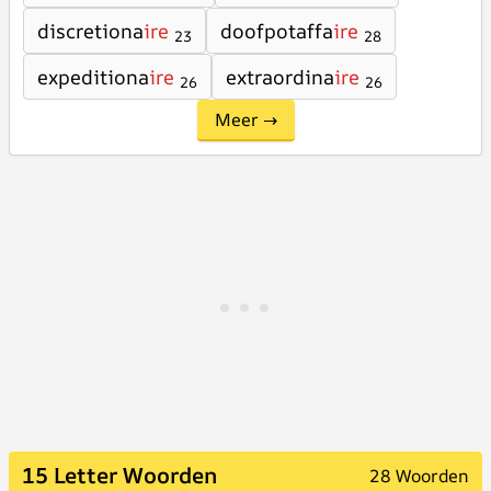
discretiona
ire
doofpotaffa
ire
23
28
expeditiona
ire
extraordina
ire
26
26
Meer →
15 Letter Woorden
28 Woorden