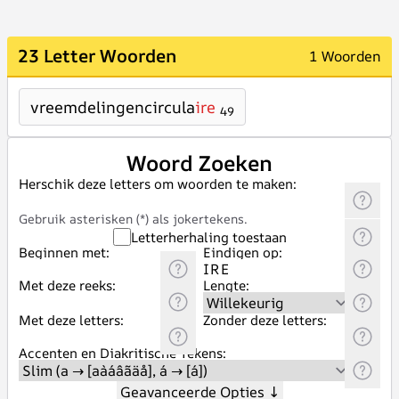
23 Letter Woorden
1 Woorden
vreemdelingencircula
ire
49
Woord Zoeken
Herschik deze letters om woorden te maken:
Gebruik asterisken (*) als jokertekens.
Letterherhaling toestaan
Beginnen met:
Eindigen op:
Met deze reeks:
Lengte:
Met deze letters:
Zonder deze letters:
Accenten en Diakritische Tekens:
Geavanceerde Opties
↓