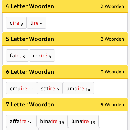
4 Letter Woorden
2 Woorden
c
ire
l
ire
9
7
5 Letter Woorden
2 Woorden
fa
ire
mo
iré
9
8
6 Letter Woorden
3 Woorden
emp
ire
sat
ire
ump
ire
11
9
14
7 Letter Woorden
9 Woorden
affa
ire
bina
ire
luna
ire
14
10
13