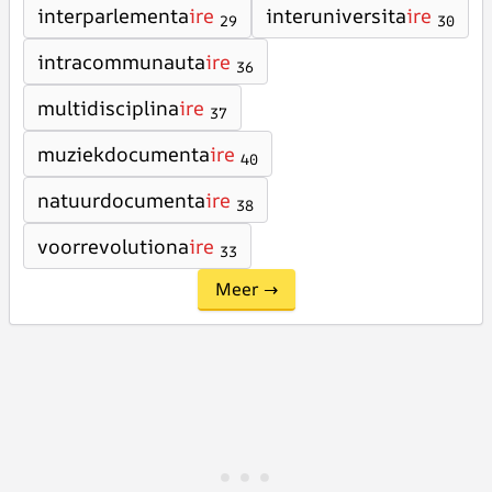
interparlementa
ire
interuniversita
ire
29
30
intracommunauta
ire
36
multidisciplina
ire
37
muziekdocumenta
ire
40
natuurdocumenta
ire
38
voorrevolutiona
ire
33
Meer →