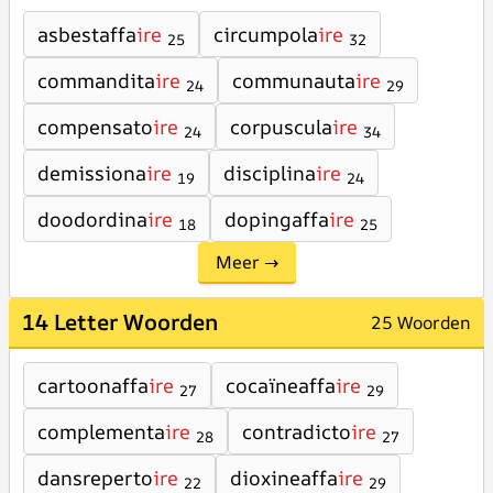
asbestaffa
ire
circumpola
ire
25
32
commandita
ire
communauta
ire
24
29
compensato
ire
corpuscula
ire
24
34
demissiona
ire
disciplina
ire
19
24
doodordina
ire
dopingaffa
ire
18
25
Meer →
14 Letter Woorden
25 Woorden
cartoonaffa
ire
cocaïneaffa
ire
27
29
complementa
ire
contradicto
ire
28
27
dansreperto
ire
dioxineaffa
ire
22
29