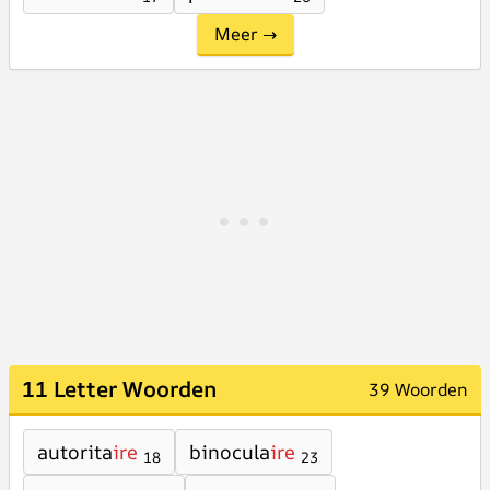
Meer →
11 Letter Woorden
39 Woorden
autorita
ire
binocula
ire
18
23