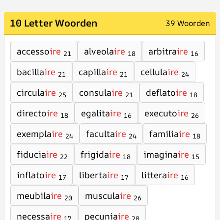
10 Letter Woorden
39 Woorden
accesso
ire
alveola
ire
arbitra
ire
21
18
16
bacilla
ire
capilla
ire
cellula
ire
21
21
24
circula
ire
consula
ire
deflato
ire
25
21
18
directo
ire
egalita
ire
executo
ire
18
16
26
exempla
ire
faculta
ire
familia
ire
24
24
18
fiducia
ire
frigida
ire
imagina
ire
22
18
15
inflato
ire
liberta
ire
littera
ire
17
17
16
meubila
ire
muscula
ire
20
26
necessa
ire
pecunia
ire
17
20