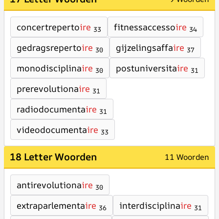
concertreperto
ire
fitnessaccesso
ire
33
34
gedragsreperto
ire
gijzelingsaffa
ire
30
37
monodisciplina
ire
postuniversita
ire
30
31
prerevolutiona
ire
31
radiodocumenta
ire
31
videodocumenta
ire
33
18 Letter Woorden
11 Woorden
antirevolutiona
ire
30
extraparlementa
ire
interdisciplina
ire
36
31