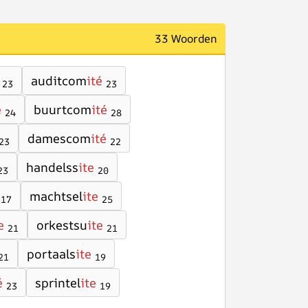
33 Woorden
auditcom
ité
23
23
e
buurtcom
ité
24
28
damescom
ité
23
22
handelss
ite
23
20
machtsel
ite
17
25
e
orkestsu
ite
21
21
portaals
ite
21
19
é
sprintel
ite
23
19