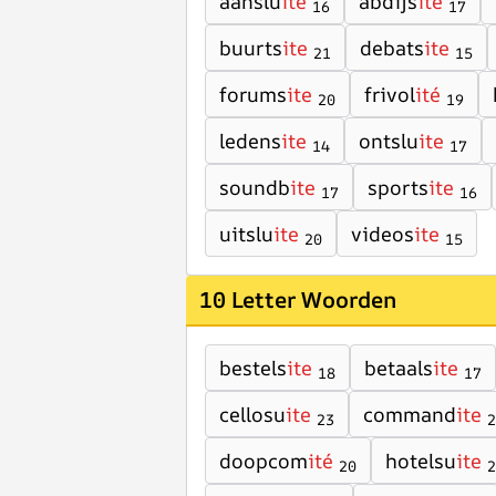
aanslu
ite
abdijs
ite
16
17
buurts
ite
debats
ite
21
15
forums
ite
frivol
ité
20
19
ledens
ite
ontslu
ite
14
17
soundb
ite
sports
ite
17
16
uitslu
ite
videos
ite
20
15
10 Letter Woorden
bestels
ite
betaals
ite
18
17
cellosu
ite
command
ite
23
2
doopcom
ité
hotelsu
ite
20
2