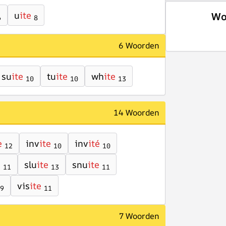
u
ite
Wo
6
8
6 Woorden
su
ite
tu
ite
wh
ite
10
10
13
14 Woorden
e
inv
ite
inv
ité
12
10
10
e
slu
ite
snu
ite
11
13
11
vis
ite
9
11
7 Woorden