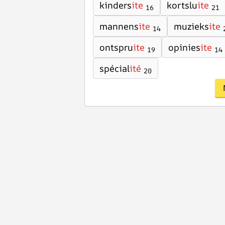
kinders
ite
kortslu
ite
16
21
mannens
ite
muzieks
ite
14
ontspru
ite
opinies
ite
19
14
spécial
ité
20