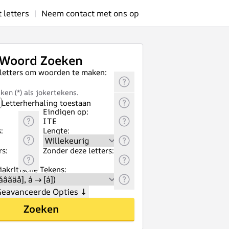
letters
|
Neem contact met ons op
Woord Zoeken
 letters om woorden te maken:
ken (*) als jokertekens.
Letterherhaling toestaan
Eindigen op:
:
Lengte:
rs:
Zonder deze letters:
akritische Tekens:
eavanceerde Opties
↓
Zoeken