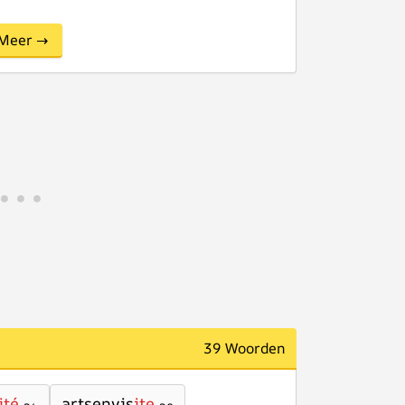
Meer →
39 Woorden
ité
artsenvis
ite