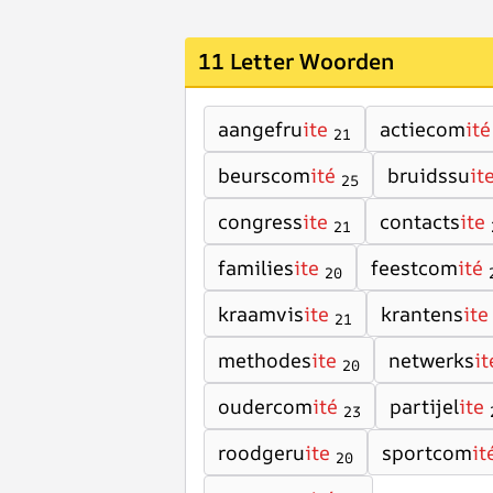
11 Letter Woorden
aangefru
ite
actiecom
ité
21
beurscom
ité
bruidssu
it
25
congress
ite
contacts
ite
21
families
ite
feestcom
ité
20
kraamvis
ite
krantens
ite
21
methodes
ite
netwerks
it
20
oudercom
ité
partijel
ite
23
roodgeru
ite
sportcom
it
20