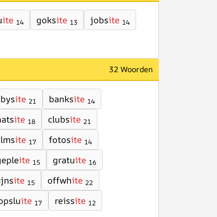
u
ite
goks
ite
jobs
ite
14
13
14
32 Woorden
abys
ite
banks
ite
21
14
hats
ite
clubs
ite
18
21
ilms
ite
fotos
ite
17
14
geple
ite
gratu
ite
15
16
jns
ite
offwh
ite
15
22
opslu
ite
reiss
ite
17
12