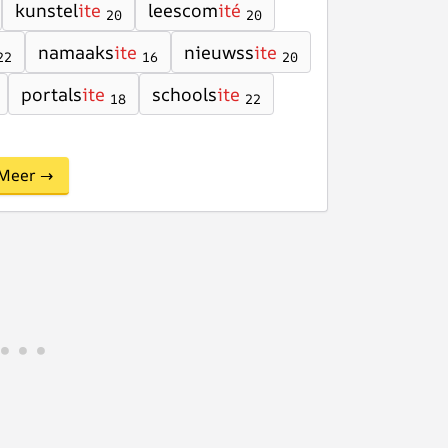
kunstel
ite
leescom
ité
20
20
namaaks
ite
nieuwss
ite
22
16
20
portals
ite
schools
ite
18
22
Meer →