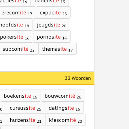
acties
ite
banens
ite
16
13
erecom
ité
explic
ite
17
25
hoofds
ite
jeugds
ite
18
20
pokers
ite
pornos
ite
16
14
subcom
ité
themas
ite
22
17
33 Woorden
boekens
ite
bouwcom
ité
16
26
cursuss
ite
datings
ite
0
25
16
huizens
ite
kiescom
ité
1
21
20