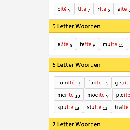
c
ité
l
ite
r
ite
s
ite
9
7
6
5 Letter Woorden
el
ite
fe
ite
mu
ite
8
9
11
6 Letter Woorden
com
ité
flu
ite
geu
it
13
15
mer
ite
moe
ite
ple
it
10
9
spu
ite
stu
ite
tra
ite
13
12
7 Letter Woorden