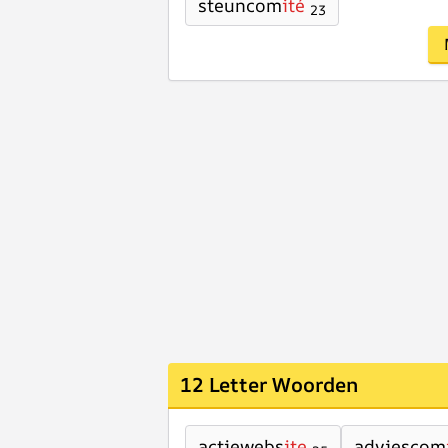
steuncom
ité
23
12 Letter Woorden
actiewebs
ite
adviescom