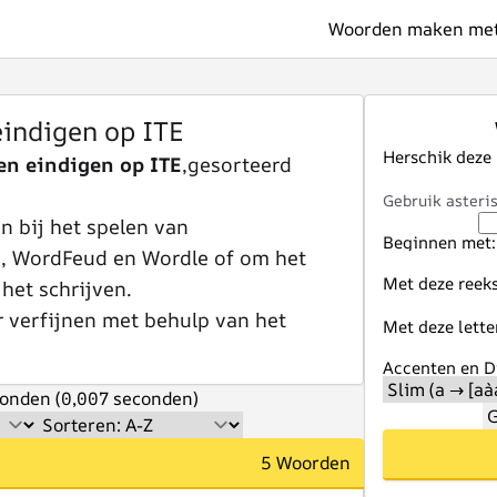
Woorden maken met 
indigen op ITE
Herschik deze
n eindigen op ITE
,gesorteerd
Gebruik asteris
 bij het spelen van
Beginnen met:
e, WordFeud en Wordle of om het
Met deze reeks
 het schrijven.
r verfijnen met behulp van het
Met deze lette
Accenten en Di
onden (0,007 seconden)
G
5 Woorden