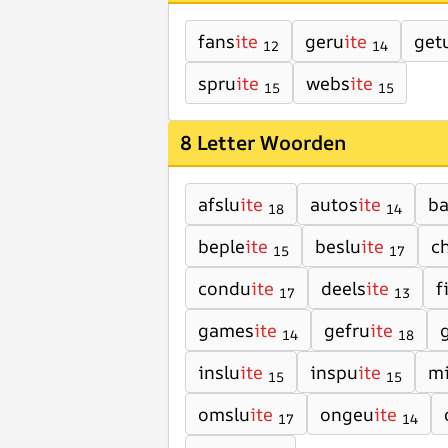
fans
ite
geru
ite
get
12
14
spru
ite
webs
ite
15
15
8 Letter Woorden
afslu
ite
autos
ite
b
18
14
beple
ite
beslu
ite
c
15
17
condu
ite
deels
ite
f
17
13
games
ite
gefru
ite
14
18
inslu
ite
inspu
ite
mi
15
15
omslu
ite
ongeu
ite
17
14