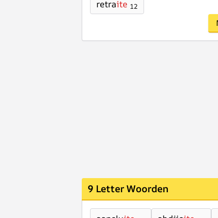
retra
ite
12
9 Letter Woorden