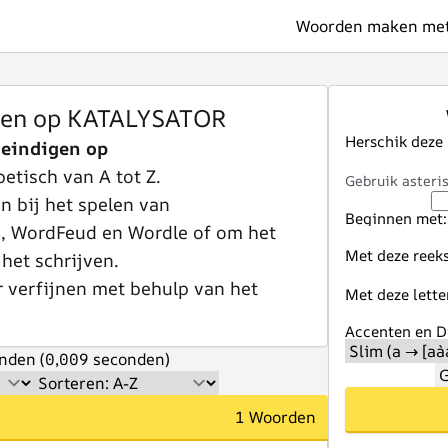
Woorden maken met 
gen op KATALYSATOR
Herschik deze
eindigen op
betisch van A tot Z.
Gebruik asteris
 bij het spelen van
Beginnen met:
e, WordFeud en Wordle of om het
Met deze reeks
 het schrijven.
r verfijnen met behulp van het
Met deze lette
Accenten en Di
nden (0,009 seconden)
G
1 Woorden