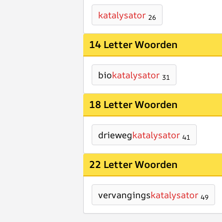
katalysator
26
14 Letter Woorden
bio
katalysator
31
18 Letter Woorden
drieweg
katalysator
41
22 Letter Woorden
vervangings
katalysator
49