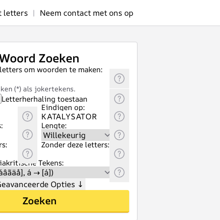
letters
|
Neem contact met ons op
Woord Zoeken
 letters om woorden te maken:
ken (*) als jokertekens.
Letterherhaling toestaan
Eindigen op:
:
Lengte:
rs:
Zonder deze letters:
akritische Tekens:
eavanceerde Opties
↓
Zoeken