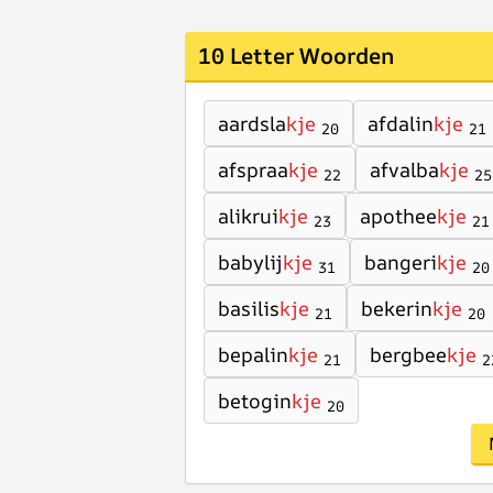
10 Letter Woorden
aardsla
kje
afdalin
kje
20
21
afspraa
kje
afvalba
kje
22
25
alikrui
kje
apothee
kje
23
21
babylij
kje
bangeri
kje
31
20
basilis
kje
bekerin
kje
21
20
bepalin
kje
bergbee
kje
21
2
betogin
kje
20