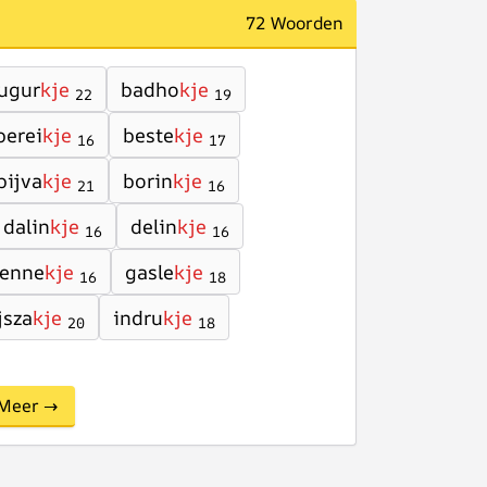
72 Woorden
ugur
kje
badho
kje
22
19
berei
kje
beste
kje
16
17
bijva
kje
borin
kje
21
16
dalin
kje
delin
kje
16
16
fenne
kje
gasle
kje
16
18
jsza
kje
indru
kje
20
18
Meer →