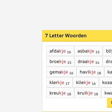
7 Letter Woorden
afda
kje
asba
kje
bli
16
15
broe
kje
draa
kje
dr
15
14
gema
kje
havi
kje
k
16
18
kler
kje
klie
kje
koza
17
16
kreu
kje
krui
kje
kw
18
18