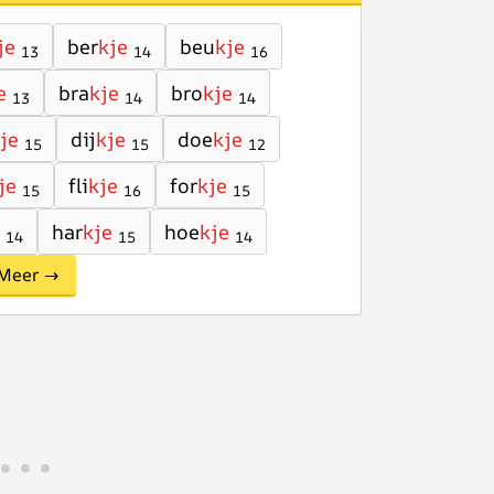
je
ber
kje
beu
kje
13
14
16
e
bra
kje
bro
kje
13
14
14
je
dij
kje
doe
kje
15
15
12
je
fli
kje
for
kje
15
16
15
har
kje
hoe
kje
14
15
14
Meer →