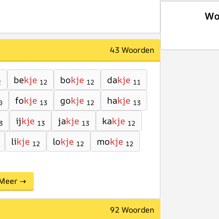
Wo
43 Woorden
be
kje
bo
kje
da
kje
2
12
12
11
fo
kje
go
kje
ha
kje
0
13
12
13
ij
kje
ja
kje
ka
kje
3
13
13
12
li
kje
lo
kje
mo
kje
12
12
12
Meer →
92 Woorden