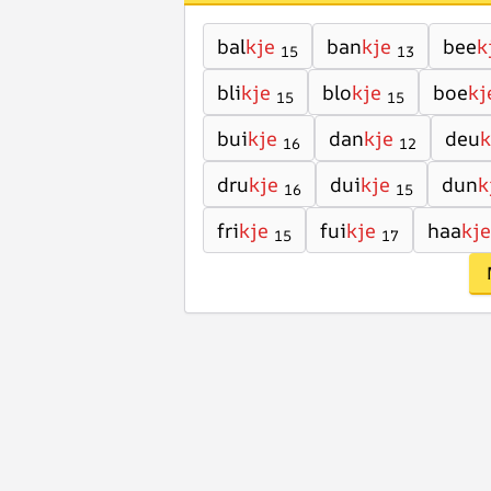
bal
kje
ban
kje
bee
k
15
13
bli
kje
blo
kje
boe
kj
15
15
bui
kje
dan
kje
deu
k
16
12
dru
kje
dui
kje
dun
k
16
15
fri
kje
fui
kje
haa
kje
15
17