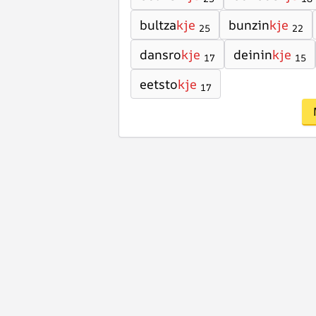
bultza
kje
bunzin
kje
25
22
dansro
kje
deinin
kje
17
15
eetsto
kje
17