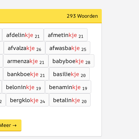
293 Woorden
afdelin
kje
afmetin
kje
21
21
afvalza
kje
afwasba
kje
26
25
armenza
kje
babyboe
kje
21
28
bankboe
kje
basilie
kje
21
20
belonin
kje
benamin
kje
19
19
bergklo
kje
betalin
kje
2
24
20
Meer →