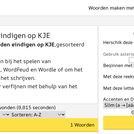
Woorden maken met 
indigen op KJE
Herschik deze
den eindigen op KJE
,gesorteerd
Gebruik asteris
 bij het spelen van
Beginnen met:
e, WordFeud en Wordle of om het
Met deze reeks
 het schrijven.
r verfijnen met behulp van het
Met deze lette
Accenten en Di
vonden (0,015 seconden)
G
1 Woorden