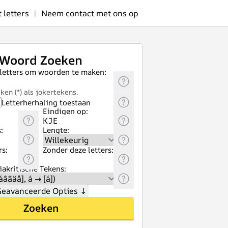
letters
|
Neem contact met ons op
Woord Zoeken
 letters om woorden te maken:
ken (*) als jokertekens.
Letterherhaling toestaan
Eindigen op:
:
Lengte:
rs:
Zonder deze letters:
akritische Tekens:
eavanceerde Opties
↓
Zoeken