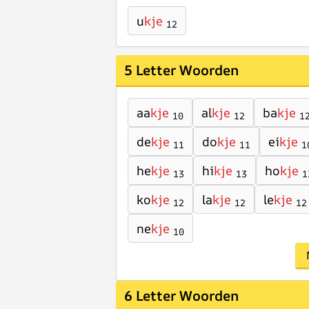
u
kje
12
5 Letter Woorden
aa
kje
al
kje
ba
kje
10
12
1
de
kje
do
kje
ei
kje
11
11
1
he
kje
hi
kje
ho
kje
13
13
1
ko
kje
la
kje
le
kje
12
12
12
ne
kje
10
6 Letter Woorden