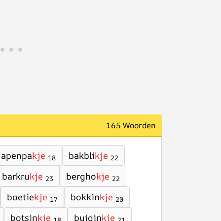
165 Woorden
apenpa
kje
bakbli
kje
18
22
barkru
kje
bergho
kje
23
22
boetie
kje
bokkin
kje
17
20
botsin
kje
buigin
kje
18
21