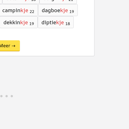
campin
kje
dagboe
kje
22
19
dekkin
kje
diptie
kje
19
18
Meer →