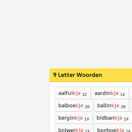
9 Letter Woorden
aalfui
kje
aardin
kje
22
16
balboe
kje
ballin
kje
20
20
bergin
kje
bidban
kje
19
19
bolwer
kje
bonboe
kje
23
18