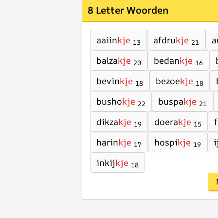
8 Letter Woorden
aaiin
kje
afdru
kje
a
13
21
balza
kje
bedan
kje
20
16
bevin
kje
bezoe
kje
18
18
busho
kje
buspa
kje
22
21
dikza
kje
doera
kje
19
15
harin
kje
hospi
kje
i
17
19
inkij
kje
18