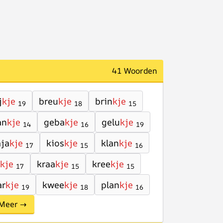
41 Woorden
j
kje
breu
kje
brin
kje
19
18
15
an
kje
geba
kje
gelu
kje
14
16
19
aja
kje
kios
kje
klan
kje
17
15
16
kje
kraa
kje
kree
kje
17
15
15
ar
kje
kwee
kje
plan
kje
19
18
16
Meer →