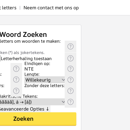
letters
|
Neem contact met ons op
Woord Zoeken
 letters om woorden te maken:
ken (*) als jokertekens.
Letterherhaling toestaan
Eindigen op:
:
Lengte:
rs:
Zonder deze letters:
akritische Tekens:
eavanceerde Opties
↓
Zoeken