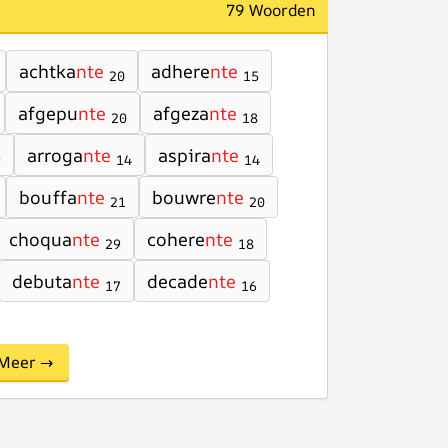
79 Woorden
achtka
nte
adhere
nte
20
15
afgepu
nte
afgeza
nte
20
18
arroga
nte
aspira
nte
9
14
14
bouffa
nte
bouwre
nte
21
20
choqua
nte
cohere
nte
29
18
debuta
nte
decade
nte
17
16
Meer →