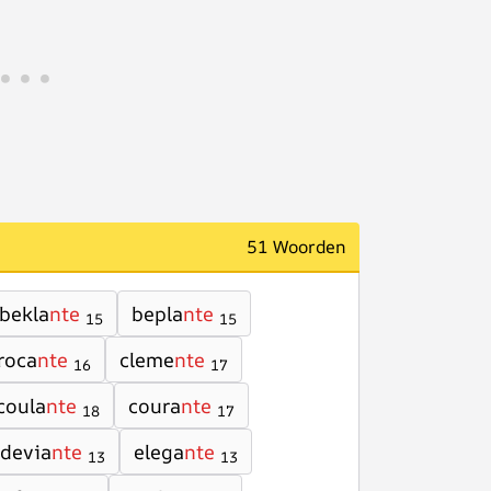
51 Woorden
bekla
nte
bepla
nte
15
15
roca
nte
cleme
nte
16
17
coula
nte
coura
nte
18
17
devia
nte
elega
nte
13
13