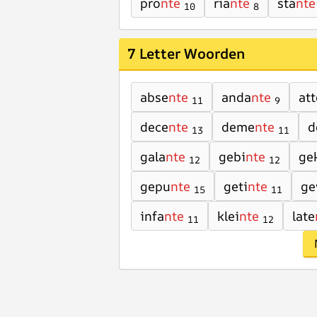
pro
nte
ria
nte
sta
nte
10
8
7 Letter Woorden
abse
nte
anda
nte
att
11
9
dece
nte
deme
nte
d
13
11
gala
nte
gebi
nte
ge
12
12
gepu
nte
geti
nte
ge
15
11
infa
nte
klei
nte
late
11
12