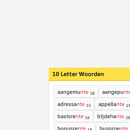
10 Letter Woorden
aangemu
nte
aangepu
nt
18
adressa
nte
appella
nte
15
1
basisre
nte
bijdeha
nte
16
2
bonusre
nte
busgroe
nte
18