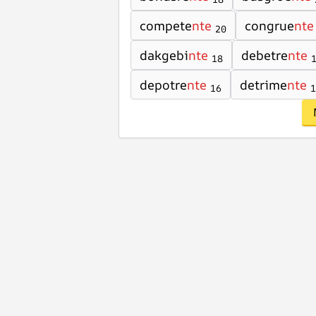
compete
nte
congrue
nte
20
dakgebi
nte
debetre
nte
18
depotre
nte
detrime
nte
16
1