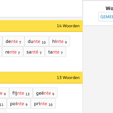
Wo
GEME
14 Woorden
de
nte
du
nte
hi
nte
7
10
9
re
nte
sa
nté
ta
nte
7
7
7
13 Woorden
te
fij
nte
geë
nte
9
13
9
poi
nte
pri
nte
11
9
10