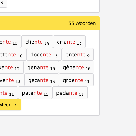
9
33 Woorden
e
nte
clië
nte
cria
nte
10
14
13
ete
nte
doce
nte
ente
nte
10
13
9
ka
nte
gena
nte
gêna
nte
12
10
10
ve
nte
geza
nte
groe
nte
13
13
11
nte
pate
nte
peda
nte
11
11
11
Meer →