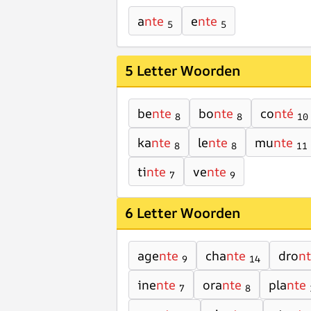
a
nte
e
nte
5
5
5 Letter Woorden
be
nte
bo
nte
co
nté
8
8
10
ka
nte
le
nte
mu
nte
8
8
11
ti
nte
ve
nte
7
9
6 Letter Woorden
age
nte
cha
nte
dro
n
9
14
ine
nte
ora
nte
pla
nte
7
8