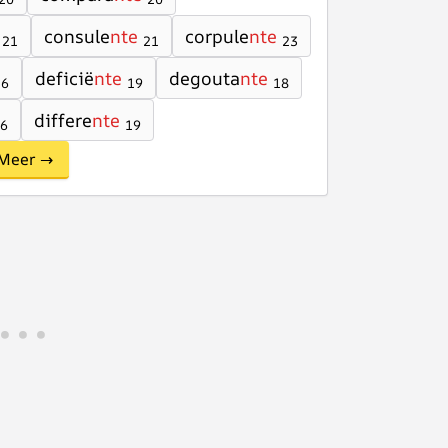
consule
nte
corpule
nte
21
21
23
deficië
nte
degouta
nte
16
19
18
differe
nte
6
19
Meer →