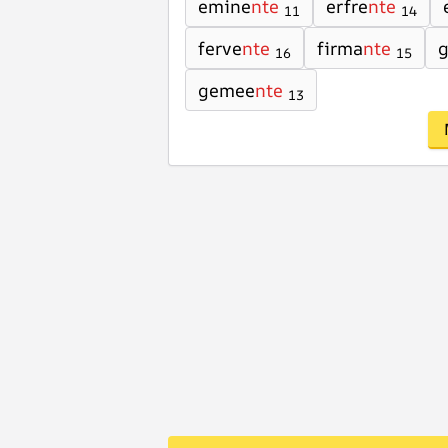
emine
nte
erfre
nte
11
14
ferve
nte
firma
nte
16
15
gemee
nte
13