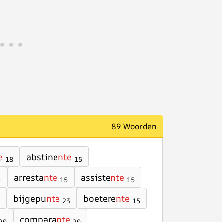
89 Woorden
e
abstine
nte
18
15
arresta
nte
assiste
nte
9
15
15
bijgepu
nte
boetere
nte
0
23
15
compara
nte
20
20