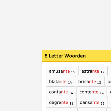
8 Letter Woorden
amusa
nte
astra
nte
15
12
blata
nte
brisa
nte
b
14
13
conta
nte
conte
nte
14
14
dagre
nte
dansa
nte
13
11