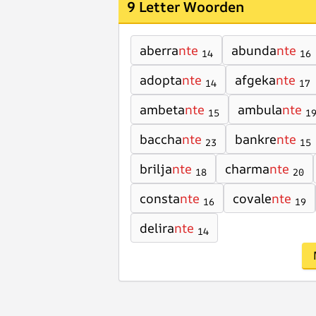
9 Letter Woorden
aberra
nte
abunda
nte
14
16
adopta
nte
afgeka
nte
14
17
ambeta
nte
ambula
nte
15
1
baccha
nte
bankre
nte
23
15
brilja
nte
charma
nte
18
20
consta
nte
covale
nte
16
19
delira
nte
14