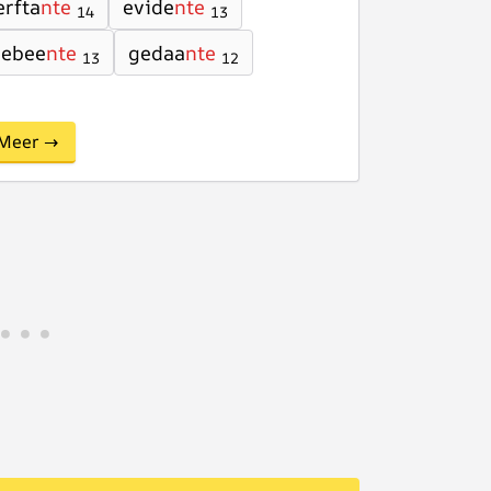
erfta
nte
evide
nte
14
13
gebee
nte
gedaa
nte
13
12
Meer →