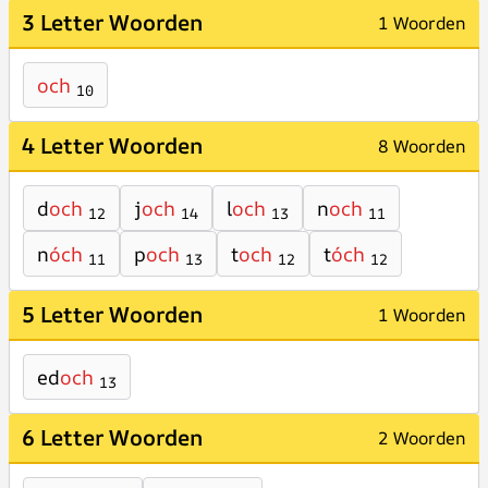
3 Letter Woorden
1 Woorden
och
10
4 Letter Woorden
8 Woorden
d
och
j
och
l
och
n
och
12
14
13
11
n
óch
p
och
t
och
t
óch
11
13
12
12
5 Letter Woorden
1 Woorden
ed
och
13
6 Letter Woorden
2 Woorden