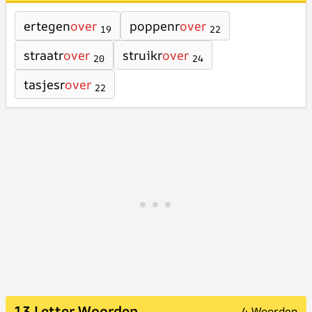
ertegen
over
poppenr
over
19
22
straatr
over
struikr
over
20
24
tasjesr
over
22
13 Letter Woorden
4 Woorden