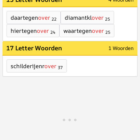
daartegen
over
diamantkl
over
22
25
hiertegen
over
waartegen
over
24
25
17 Letter Woorden
1 Woorden
schilderijenr
over
37