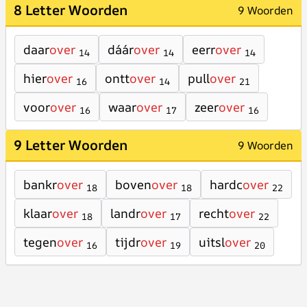
8 Letter Woorden
9 Woorden
daar
over
dáár
over
eerr
over
14
14
14
hier
over
ontt
over
pull
over
16
14
21
voor
over
waar
over
zeer
over
16
17
16
9 Letter Woorden
9 Woorden
bankr
over
boven
over
hardc
over
18
18
22
klaar
over
landr
over
recht
over
18
17
22
tegen
over
tijdr
over
uitsl
over
16
19
20