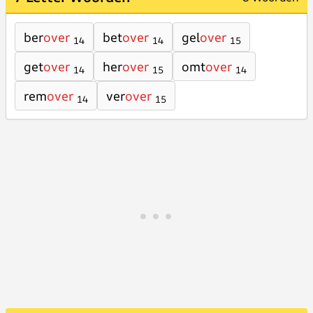
ber
over
bet
over
gel
over
14
14
15
get
over
her
over
omt
over
14
15
14
rem
over
ver
over
14
15