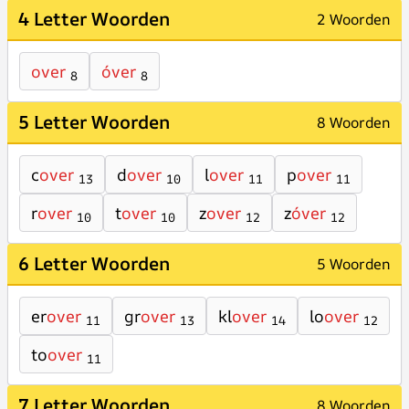
4 Letter Woorden
2 Woorden
over
óver
8
8
5 Letter Woorden
8 Woorden
c
over
d
over
l
over
p
over
13
10
11
11
r
over
t
over
z
over
z
óver
10
10
12
12
6 Letter Woorden
5 Woorden
er
over
gr
over
kl
over
lo
over
11
13
14
12
to
over
11
7 Letter Woorden
8 Woorden