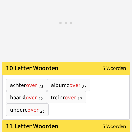
10 Letter Woorden
5 Woorden
achter
over
albumc
over
23
27
haarkl
over
treinr
over
22
17
underc
over
23
11 Letter Woorden
5 Woorden