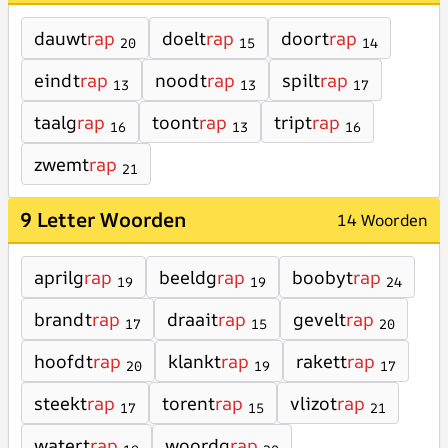
dauwt
rap
doelt
rap
doort
rap
20
15
14
eindt
rap
noodt
rap
spilt
rap
13
13
17
taalg
rap
toont
rap
tript
rap
16
13
16
zwemt
rap
21
9 Letter Woorden
14 Woorden
aprilg
rap
beeldg
rap
boobyt
rap
19
19
24
brandt
rap
draait
rap
gevelt
rap
17
15
20
hoofdt
rap
klankt
rap
rakett
rap
20
19
17
steekt
rap
torent
rap
vlizot
rap
17
15
21
watert
rap
woordg
rap