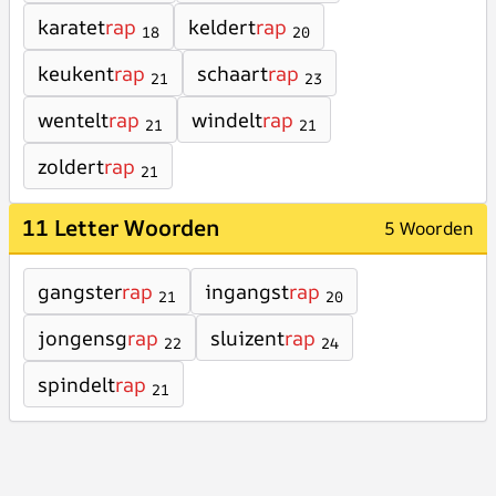
karatet
rap
keldert
rap
18
20
keukent
rap
schaart
rap
21
23
wentelt
rap
windelt
rap
21
21
zoldert
rap
21
11 Letter Woorden
5 Woorden
gangster
rap
ingangst
rap
21
20
jongensg
rap
sluizent
rap
22
24
spindelt
rap
21