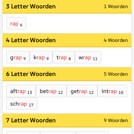
3 Letter Woorden
1 Woorden
rap
6
4 Letter Woorden
4 Woorden
g
rap
k
rap
t
rap
w
rap
9
9
8
11
6 Letter Woorden
5 Woorden
aft
rap
bet
rap
get
rap
int
rap
13
12
12
10
sch
rap
17
7 Letter Woorden
9 Woorden