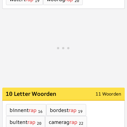
19
20
10 Letter Woorden
11 Woorden
binnent
rap
bordest
rap
16
19
buitent
rap
camerag
rap
20
22