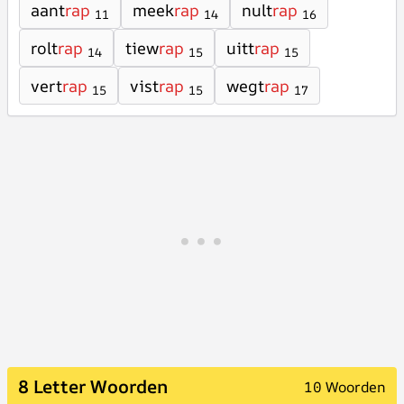
aant
rap
meek
rap
nult
rap
11
14
16
rolt
rap
tiew
rap
uitt
rap
14
15
15
vert
rap
vist
rap
wegt
rap
15
15
17
8 Letter Woorden
10 Woorden