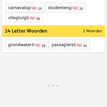
carnavalsg
rap
studenteng
rap
29
25
vliegtuigt
rap
30
14 Letter Woorden
2 Woorden
grondwatert
rap
passagierst
rap
28
26