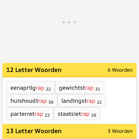
12 Letter Woorden
6 Woorden
eenaprilg
rap
gewichtst
rap
22
31
huishoudt
rap
landingst
rap
30
22
parterret
rap
staatsiet
rap
22
20
13 Letter Woorden
3 Woorden