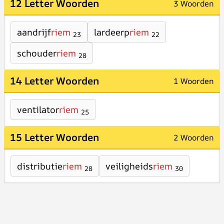
12 Letter Woorden
3 Woorden
aandrijf
riem
lardeerp
riem
23
22
schouder
riem
28
14 Letter Woorden
1 Woorden
ventilator
riem
25
15 Letter Woorden
2 Woorden
distributie
riem
veiligheids
riem
28
30