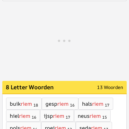
8 Letter Woorden
13 Woorden
buik
riem
gesp
riem
hals
riem
18
16
17
hiel
riem
ijsp
riem
neus
riem
16
17
15
pols
riem
roei
riem
seda
riem