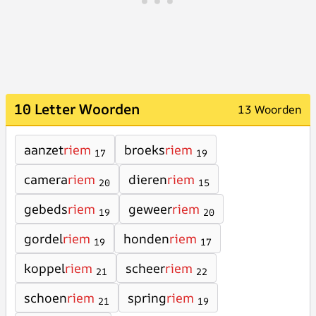
10 Letter Woorden
13 Woorden
aanzet
riem
broeks
riem
17
19
camera
riem
dieren
riem
20
15
gebeds
riem
geweer
riem
19
20
gordel
riem
honden
riem
19
17
koppel
riem
scheer
riem
21
22
schoen
riem
spring
riem
21
19