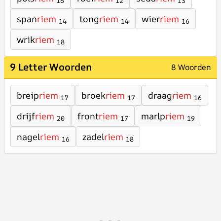
16
12
13
span
riem
tong
riem
wier
riem
14
14
16
wrik
riem
18
9 Letter Woorden
8 Woorden
breip
riem
broek
riem
draag
riem
17
17
16
drijf
riem
front
riem
marlp
riem
20
17
19
nagel
riem
zadel
riem
16
18