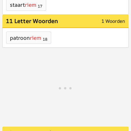
staart
riem
17
11 Letter Woorden
1 Woorden
patroon
riem
18