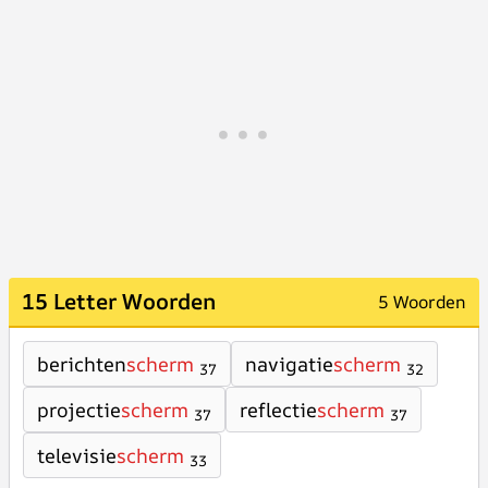
15 Letter Woorden
5 Woorden
berichten
scherm
navigatie
scherm
37
32
projectie
scherm
reflectie
scherm
37
37
televisie
scherm
33