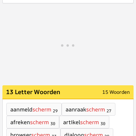
13 Letter Woorden
15 Woorden
aanmeld
scherm
aanraak
scherm
29
27
afreken
scherm
artikel
scherm
30
30
browser
scherm
dialoog
scherm