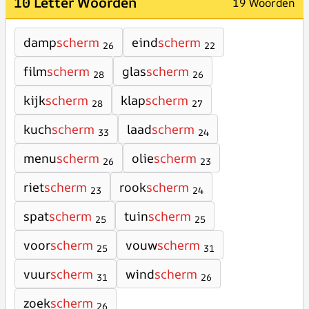
10 Letter Woorden
19 Woorden
damp
scherm
eind
scherm
26
22
film
scherm
glas
scherm
28
26
kijk
scherm
klap
scherm
28
27
kuch
scherm
laad
scherm
33
24
menu
scherm
olie
scherm
26
23
riet
scherm
rook
scherm
23
24
spat
scherm
tuin
scherm
25
25
voor
scherm
vouw
scherm
25
31
vuur
scherm
wind
scherm
31
26
zoek
scherm
26