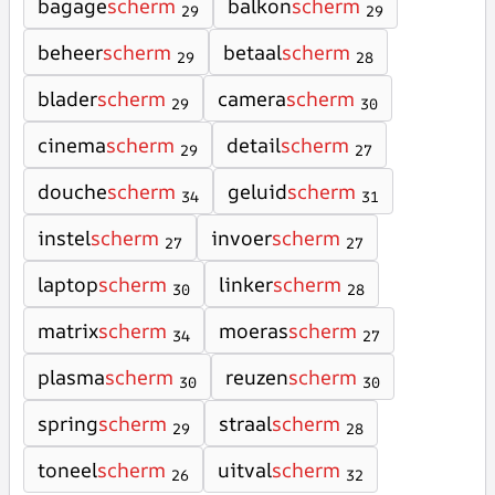
bagage
scherm
balkon
scherm
29
29
beheer
scherm
betaal
scherm
29
28
blader
scherm
camera
scherm
29
30
cinema
scherm
detail
scherm
29
27
douche
scherm
geluid
scherm
34
31
instel
scherm
invoer
scherm
27
27
laptop
scherm
linker
scherm
30
28
matrix
scherm
moeras
scherm
34
27
plasma
scherm
reuzen
scherm
30
30
spring
scherm
straal
scherm
29
28
toneel
scherm
uitval
scherm
26
32