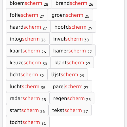
bloem
scherm
brand
scherm
28
26
folie
scherm
groen
scherm
27
25
haard
scherm
hoofd
scherm
27
29
inlog
scherm
invul
scherm
26
30
kaart
scherm
kamer
scherm
26
27
keuze
scherm
klant
scherm
30
27
licht
scherm
lijst
scherm
32
29
lucht
scherm
parel
scherm
35
27
radar
scherm
regen
scherm
25
25
start
scherm
tekst
scherm
26
27
tocht
scherm
31