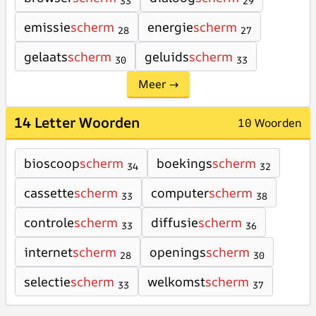
33
29
emissie
scherm
energie
scherm
28
27
gelaats
scherm
geluids
scherm
30
33
Meer →
14 Letter Woorden
10 Woorden
bioscoop
scherm
boekings
scherm
34
32
cassette
scherm
computer
scherm
33
38
controle
scherm
diffusie
scherm
33
36
internet
scherm
openings
scherm
28
30
selectie
scherm
welkomst
scherm
33
37