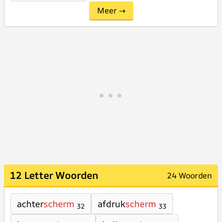
Meer →
12 Letter Woorden
24 Woorden
achter
scherm
afdruk
scherm
32
33