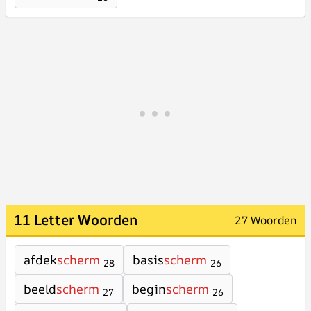
11 Letter Woorden
27 Woorden
afdek
scherm
basis
scherm
28
26
beeld
scherm
begin
scherm
27
26