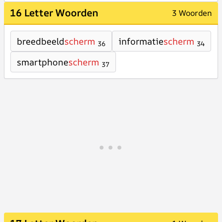
16 Letter Woorden
3 Woorden
breedbeeld
scherm
informatie
scherm
36
34
smartphone
scherm
37