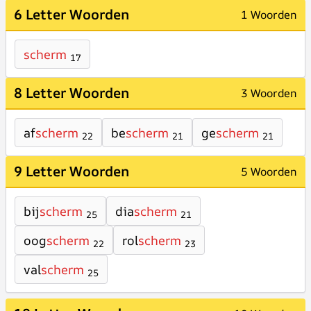
6 Letter Woorden
1 Woorden
scherm
17
8 Letter Woorden
3 Woorden
af
scherm
be
scherm
ge
scherm
22
21
21
9 Letter Woorden
5 Woorden
bij
scherm
dia
scherm
25
21
oog
scherm
rol
scherm
22
23
val
scherm
25