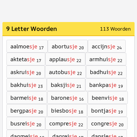
9 Letter Woorden
113 Woorden
aalmoe
sje
abortu
sje
accijn
sje
17
20
24
akteta
sje
applau
sje
armhui
sje
17
22
22
askrui
sje
autobu
sje
badhui
sje
20
22
22
bakhui
sje
baksji
sje
bankpa
sje
23
21
19
barmei
sje
barone
sje
beenvi
sje
18
16
18
bergpa
sje
biesbo
sje
bontja
sje
20
18
19
busrei
sje
compre
sje
congre
sje
20
22
20
dagmei
sje
dagrei
sje
dansle
sje