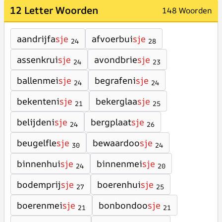
12 Letter Woorden
148 Woorden
aandrijfa
sje
afvoerbui
sje
24
28
assenkrui
sje
avondbrie
sje
24
23
ballenmei
sje
begrafeni
sje
24
24
bekenteni
sje
bekerglaa
sje
21
25
belijdeni
sje
bergplaat
sje
24
26
beugelfle
sje
bewaardoo
sje
30
24
binnenhui
sje
binnenmei
sje
24
20
bodemprij
sje
boerenhui
sje
27
25
boerenmei
sje
bonbondoo
sje
21
21