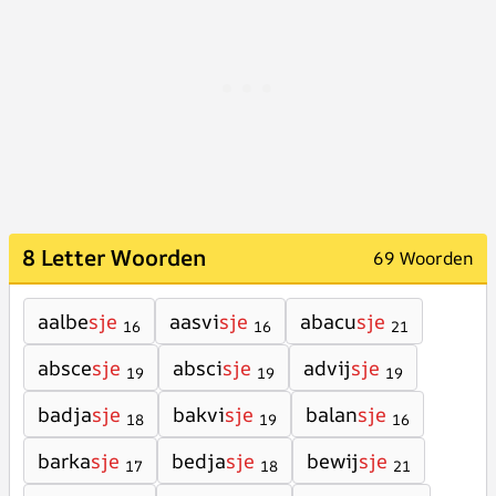
8 Letter Woorden
69 Woorden
aalbe
sje
aasvi
sje
abacu
sje
16
16
21
absce
sje
absci
sje
advij
sje
19
19
19
badja
sje
bakvi
sje
balan
sje
18
19
16
barka
sje
bedja
sje
bewij
sje
17
18
21