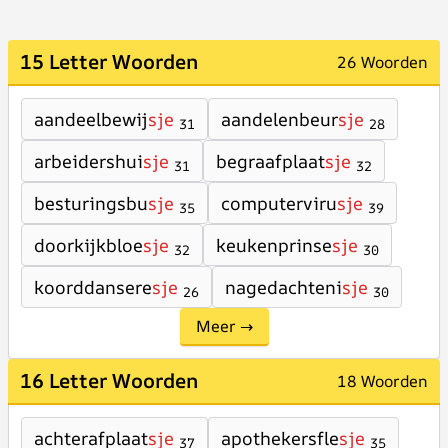
15 Letter Woorden
26 Woorden
aandeelbewij
sje
aandelenbeur
sje
31
28
arbeidershui
sje
begraafplaat
sje
31
32
besturingsbu
sje
computerviru
sje
35
39
doorkijkbloe
sje
keukenprinse
sje
32
30
koorddansere
sje
nagedachteni
sje
26
30
Meer →
16 Letter Woorden
18 Woorden
achterafplaat
sje
apothekersfle
sje
37
35