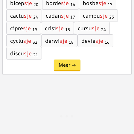
bicep
sje
borde
sje
bosbe
sje
20
16
17
cactu
sje
cadan
sje
campu
sje
24
17
23
cipre
sje
crisi
sje
cursu
sje
19
18
24
cyclu
sje
derwi
sje
devie
sje
32
18
16
discu
sje
21
Meer →