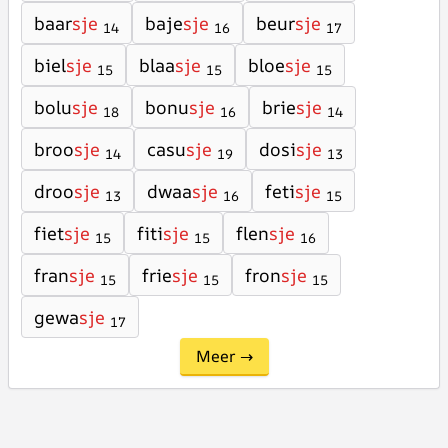
baar
sje
baje
sje
beur
sje
14
16
17
biel
sje
blaa
sje
bloe
sje
15
15
15
bolu
sje
bonu
sje
brie
sje
18
16
14
broo
sje
casu
sje
dosi
sje
14
19
13
droo
sje
dwaa
sje
feti
sje
13
16
15
fiet
sje
fiti
sje
flen
sje
15
15
16
fran
sje
frie
sje
fron
sje
15
15
15
gewa
sje
17
Meer →