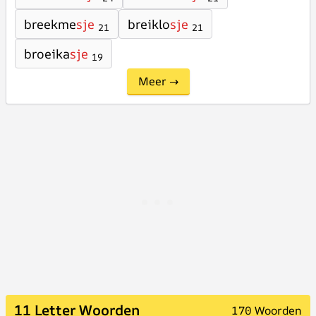
breekme
sje
breiklo
sje
21
21
broeika
sje
19
Meer →
11 Letter Woorden
170 Woorden