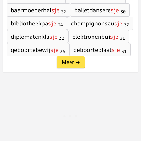
baarmoederhal
sje
balletdansere
sje
32
30
bibliotheekpa
sje
champignonsau
sje
34
37
diplomatenkla
sje
elektronenbui
sje
32
31
geboortebewij
sje
geboorteplaat
sje
35
31
Meer →