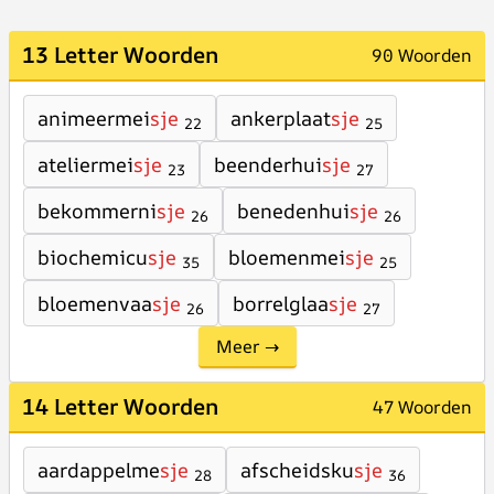
13 Letter Woorden
90 Woorden
animeermei
sje
ankerplaat
sje
22
25
ateliermei
sje
beenderhui
sje
23
27
bekommerni
sje
benedenhui
sje
26
26
biochemicu
sje
bloemenmei
sje
35
25
bloemenvaa
sje
borrelglaa
sje
26
27
Meer →
14 Letter Woorden
47 Woorden
aardappelme
sje
afscheidsku
sje
28
36