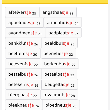
aftelver
sje
angsthaa
sje
25
22
appelmoe
sje
armenhui
sje
23
24
avondmen
sje
badplaat
sje
21
23
bankklui
sje
beeldbui
sje
26
25
beelteni
sje
beenvlie
sje
20
22
beleveni
sje
berkenbo
sje
22
22
bestelbu
sje
betaalpa
sje
26
22
betekeni
sje
beugelta
sje
20
25
bierglaa
sje
bivakmut
sje
22
28
bleekneu
sje
bloedneu
sje
24
23