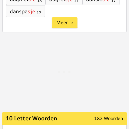
18
17
17
danspa
sje
17
Meer →
10 Letter Woorden
182 Woorden