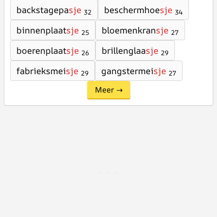
backstagepa
sje
beschermhoe
sje
32
34
binnenplaat
sje
bloemenkran
sje
25
27
boerenplaat
sje
brillenglaa
sje
26
29
fabrieksmei
sje
gangstermei
sje
29
27
Meer →