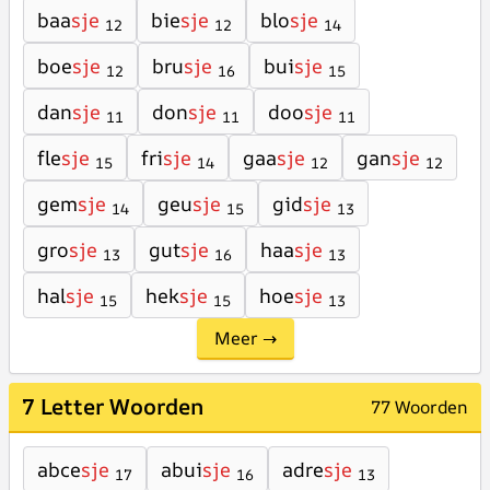
baa
sje
bie
sje
blo
sje
12
12
14
boe
sje
bru
sje
bui
sje
12
16
15
dan
sje
don
sje
doo
sje
11
11
11
fle
sje
fri
sje
gaa
sje
gan
sje
15
14
12
12
gem
sje
geu
sje
gid
sje
14
15
13
gro
sje
gut
sje
haa
sje
13
16
13
hal
sje
hek
sje
hoe
sje
15
15
13
Meer →
7 Letter Woorden
77 Woorden
abce
sje
abui
sje
adre
sje
17
16
13