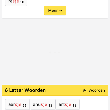
ra
sje
10
Meer →
6 Letter Woorden
94 Woorden
aar
sje
anu
sje
art
sje
11
13
12