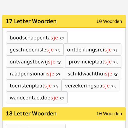
17 Letter Woorden
10 Woorden
boodschappenta
sje
37
geschiedenisle
sje
ontdekkingsrei
sje
35
31
ontvangstbewij
sje
provincieplaat
sje
38
36
raadpensionari
sje
schildwachthui
sje
27
50
toeristenplaat
sje
verzekeringspa
sje
30
36
wandcontactdoo
sje
37
18 Letter Woorden
10 Woorden