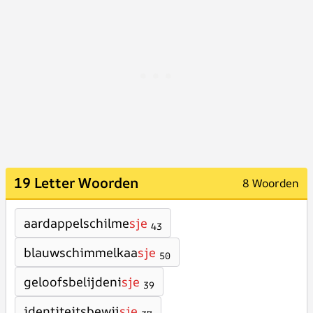
19 Letter Woorden
8 Woorden
aardappelschilme
sje
43
blauwschimmelkaa
sje
50
geloofsbelijdeni
sje
39
identiteitsbewij
sje