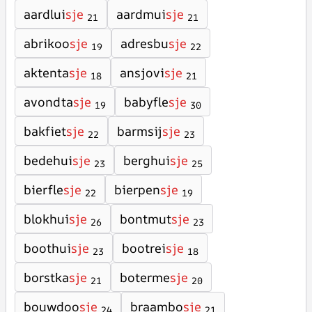
aardlui
sje
aardmui
sje
21
21
abrikoo
sje
adresbu
sje
19
22
aktenta
sje
ansjovi
sje
18
21
avondta
sje
babyfle
sje
19
30
bakfiet
sje
barmsij
sje
22
23
bedehui
sje
berghui
sje
23
25
bierfle
sje
bierpen
sje
22
19
blokhui
sje
bontmut
sje
26
23
boothui
sje
bootrei
sje
23
18
borstka
sje
boterme
sje
21
20
bouwdoo
sje
braambo
sje
24
21