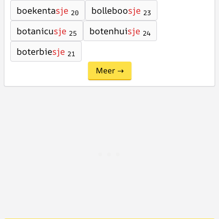
boekenta
sje
bolleboo
sje
20
23
botanicu
sje
botenhui
sje
25
24
boterbie
sje
21
Meer →