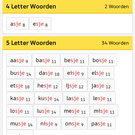
4 Letter Woorden
2 Woorden
a
sje
e
sje
8
8
5 Letter Woorden
34 Woorden
aa
sje
ba
sje
be
sje
bo
sje
9
11
11
11
bu
sje
da
sje
ei
sje
el
sje
14
10
9
11
et
sje
he
sje
ij
sje
ja
sje
10
12
12
12
ka
sje
ku
sje
la
sje
le
sje
11
14
11
11
lo
sje
lu
sje
me
sje
mi
sje
11
14
11
11
mu
sje
ni
sje
on
sje
pa
sje
14
9
9
11