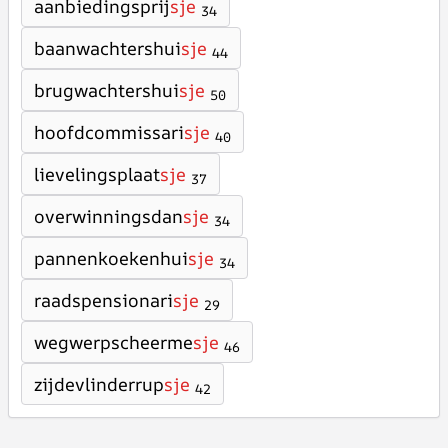
aanbiedingsprij
sje
34
baanwachtershui
sje
44
brugwachtershui
sje
50
hoofdcommissari
sje
40
lievelingsplaat
sje
37
overwinningsdan
sje
34
pannenkoekenhui
sje
34
raadspensionari
sje
29
wegwerpscheerme
sje
46
zijdevlinderrup
sje
42