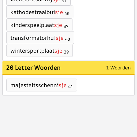
37
kathodestraalbui
sje
40
kinderspeelplaat
sje
37
transformatorhui
sje
40
wintersportplaat
sje
39
20 Letter Woorden
1 Woorden
majesteitsschenni
sje
41