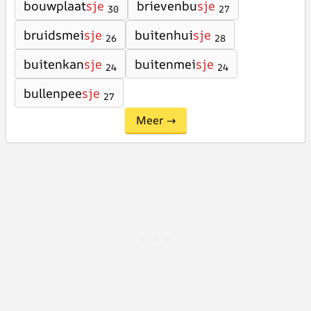
bouwplaat
sje
brievenbu
sje
30
27
bruidsmei
sje
buitenhui
sje
26
28
buitenkan
sje
buitenmei
sje
24
24
bullenpee
sje
27
Meer →