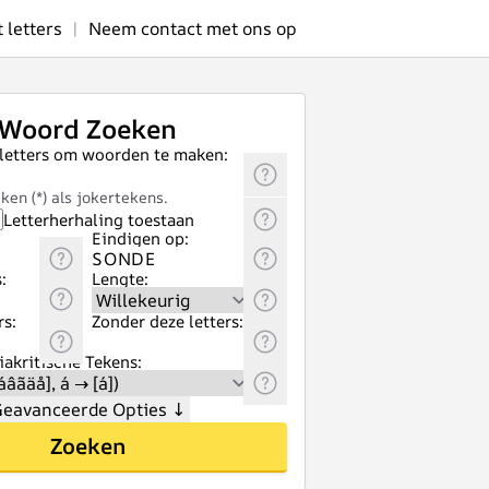
letters
|
Neem contact met ons op
Woord Zoeken
 letters om woorden te maken:
ken (*) als jokertekens.
Letterherhaling toestaan
Eindigen op:
:
Lengte:
rs:
Zonder deze letters:
akritische Tekens:
eavanceerde Opties
↓
Zoeken