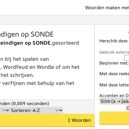
Woorden maken met 
ndigen op SONDE
Herschik deze
 eindigen op SONDE
,gesorteerd
Gebruik asteris
 bij het spelen van
Beginnen met:
e, WordFeud en Wordle of om het
Met deze reeks
 het schrijven.
r verfijnen met behulp van het
Met deze lette
Accenten en Di
nden (0,009 seconden)
G
1 Woorden