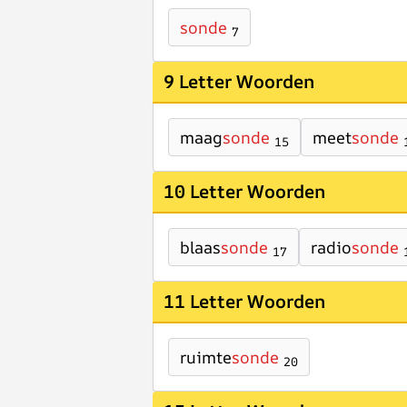
sonde
7
9 Letter Woorden
maag
sonde
meet
sonde
15
10 Letter Woorden
blaas
sonde
radio
sonde
17
11 Letter Woorden
ruimte
sonde
20