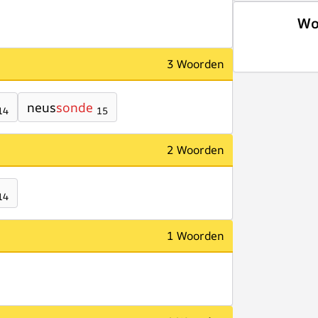
Wo
3 Woorden
neus
sonde
14
15
2 Woorden
14
1 Woorden