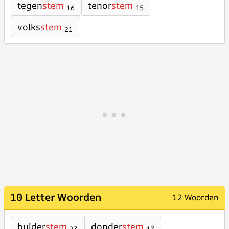
tegen
stem
tenor
stem
16
15
volks
stem
21
10 Letter Woorden
12 Woorden
bulder
stem
donder
stem