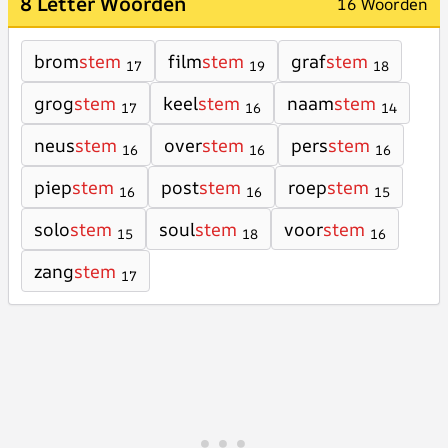
8 Letter Woorden
16 Woorden
brom
stem
film
stem
graf
stem
17
19
18
grog
stem
keel
stem
naam
stem
17
16
14
neus
stem
over
stem
pers
stem
16
16
16
piep
stem
post
stem
roep
stem
16
16
15
solo
stem
soul
stem
voor
stem
15
18
16
zang
stem
17