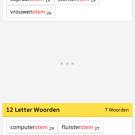
19
19
vrouwen
stem
26
12 Letter Woorden
7 Woorden
computer
stem
fluister
stem
29
27