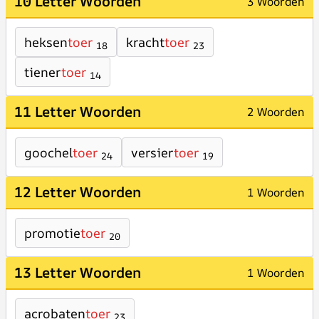
10 Letter Woorden
3 Woorden
heksen
toer
kracht
toer
18
23
tiener
toer
14
11 Letter Woorden
2 Woorden
goochel
toer
versier
toer
24
19
12 Letter Woorden
1 Woorden
promotie
toer
20
13 Letter Woorden
1 Woorden
acrobaten
toer
23