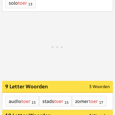
solo
toer
13
9 Letter Woorden
3 Woorden
audio
toer
stads
toer
zomer
toer
15
15
17