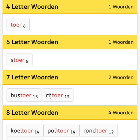
4 Letter Woorden
1 Woorden
toer
6
5 Letter Woorden
1 Woorden
s
toer
8
7 Letter Woorden
2 Woorden
bus
toer
rij
toer
15
13
8 Letter Woorden
4 Woorden
koel
toer
poli
toer
rond
toer
14
14
12