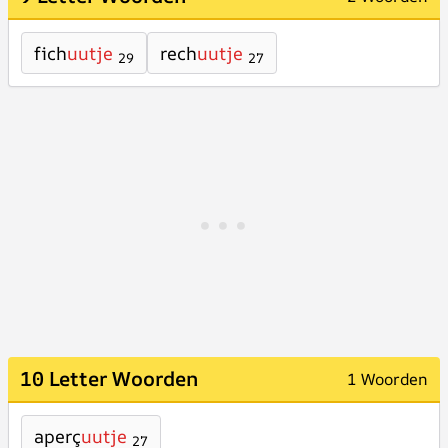
fich
uutje
rech
uutje
29
27
10 Letter Woorden
1 Woorden
aperç
uutje
27