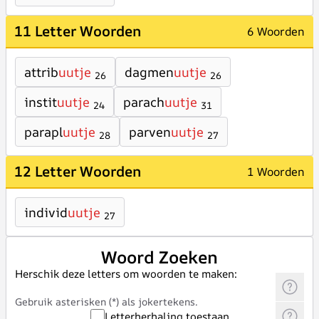
11 Letter Woorden
6 Woorden
attrib
uutje
dagmen
uutje
26
26
instit
uutje
parach
uutje
24
31
parapl
uutje
parven
uutje
28
27
12 Letter Woorden
1 Woorden
individ
uutje
27
Woord Zoeken
Herschik deze letters om woorden te maken:
Gebruik asterisken (*) als jokertekens.
Letterherhaling toestaan