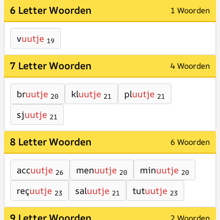
6 Letter Woorden
1 Woorden
v
uutje
19
7 Letter Woorden
4 Woorden
br
uutje
kl
uutje
pl
uutje
20
21
21
sj
uutje
21
8 Letter Woorden
6 Woorden
acc
uutje
men
uutje
min
uutje
26
20
20
reç
uutje
sal
uutje
tut
uutje
23
21
23
9 Letter Woorden
2 Woorden