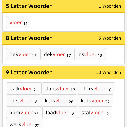
5 Letter Woorden
1 Woorden
vloer
11
8 Letter Woorden
3 Woorden
dak
vloer
dek
vloer
ijs
vloer
17
17
18
9 Letter Woorden
10 Woorden
balk
vloer
dans
vloer
dors
vloer
21
17
18
giet
vloer
kerk
vloer
kuip
vloer
18
20
22
kurk
vloer
laad
vloer
stal
vloer
23
18
19
werk
vloer
22