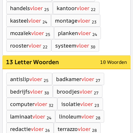
handels
vloer
kantoor
vloer
25
22
kasteel
vloer
montage
vloer
24
23
mozaïek
vloer
planken
vloer
25
24
rooster
vloer
systeem
vloer
22
30
13 Letter Woorden
10 Woorden
antislip
vloer
badkamer
vloer
25
27
bedrijfs
vloer
broodjes
vloer
30
27
computer
vloer
isolatie
vloer
32
23
laminaat
vloer
linoleum
vloer
24
28
redactie
vloer
terrazzo
vloer
26
28