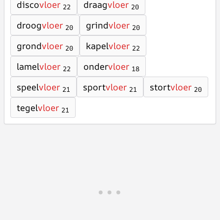
disco
vloer
draag
vloer
22
20
droog
vloer
grind
vloer
20
20
grond
vloer
kapel
vloer
20
22
lamel
vloer
onder
vloer
22
18
speel
vloer
sport
vloer
stort
vloer
21
21
20
tegel
vloer
21