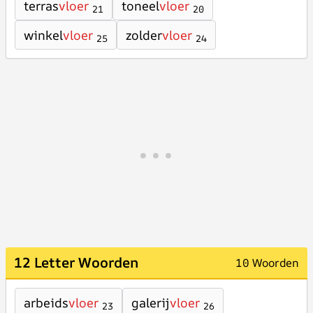
terras
vloer
toneel
vloer
21
20
winkel
vloer
zolder
vloer
25
24
12 Letter Woorden
10 Woorden
arbeids
vloer
galerij
vloer
23
26