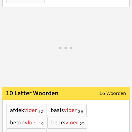
10 Letter Woorden
16 Woorden
afdek
vloer
basis
vloer
22
20
beton
vloer
beurs
vloer
19
23