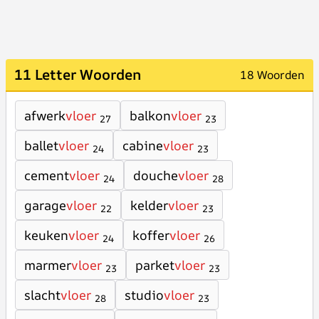
11 Letter Woorden
18 Woorden
afwerk
vloer
balkon
vloer
27
23
ballet
vloer
cabine
vloer
24
23
cement
vloer
douche
vloer
24
28
garage
vloer
kelder
vloer
22
23
keuken
vloer
koffer
vloer
24
26
marmer
vloer
parket
vloer
23
23
slacht
vloer
studio
vloer
28
23