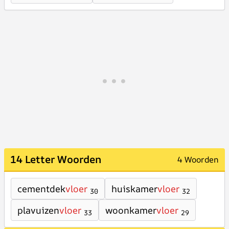
14 Letter Woorden
4 Woorden
cementdek
vloer
huiskamer
vloer
30
32
plavuizen
vloer
woonkamer
vloer
33
29