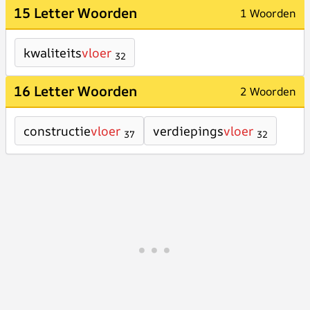
15 Letter Woorden
1 Woorden
kwaliteits
vloer
32
16 Letter Woorden
2 Woorden
constructie
vloer
verdiepings
vloer
37
32