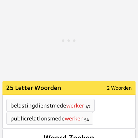
25 Letter Woorden
2 Woorden
belastingdienstmede
werker
47
publicrelationsmede
werker
54
Woord Zoeken