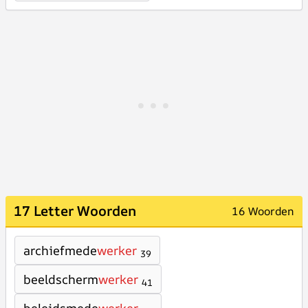
17 Letter Woorden
16 Woorden
archiefmede
werker
39
beeldscherm
werker
41