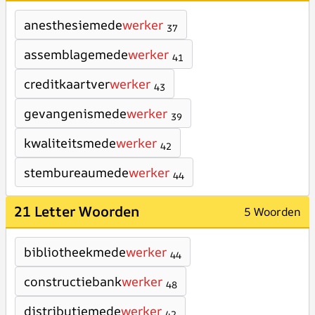
anesthesiemede
werker
37
assemblagemede
werker
41
creditkaartver
werker
43
gevangenismede
werker
39
kwaliteitsmede
werker
42
stembureaumede
werker
44
21 Letter Woorden
5 Woorden
bibliotheekmede
werker
44
constructiebank
werker
48
distributiemede
werker
42