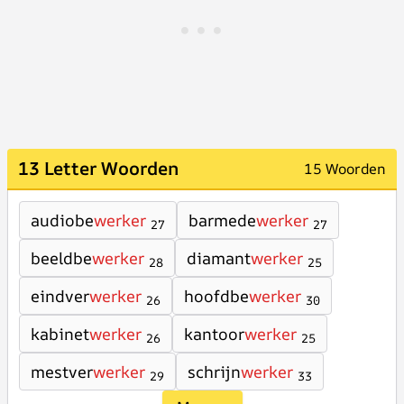
13 Letter Woorden
15 Woorden
audiobe
werker
barmede
werker
27
27
beeldbe
werker
diamant
werker
28
25
eindver
werker
hoofdbe
werker
26
30
kabinet
werker
kantoor
werker
26
25
mestver
werker
schrijn
werker
29
33