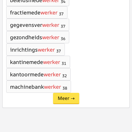
beleidsmede
werker
34
fractiemede
werker
37
gegevensver
werker
37
gezondheids
werker
36
inrichtings
werker
37
kantinemede
werker
31
kantoormede
werker
32
machinebank
werker
38
Meer →