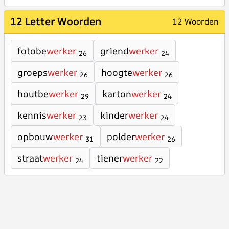
12 Letter Woorden
12 Woorden
fotobe
werker
griend
werker
26
24
groeps
werker
hoogte
werker
26
26
houtbe
werker
karton
werker
29
24
kennis
werker
kinder
werker
23
24
opbouw
werker
polder
werker
31
26
straat
werker
tiener
werker
24
22