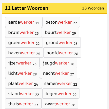
11 Letter Woorden
18 Woorden
aarde
werker
beton
werker
21
22
bruin
werker
buurt
werker
25
29
groen
werker
grond
werker
22
23
haven
werker
hoofd
werker
25
26
ijzer
werker
jeugd
werker
26
28
licht
werker
nacht
werker
29
27
plaat
werker
samen
werker
24
22
stand
werker
tegen
werker
22
22
thuis
werker
zwart
werker
27
28