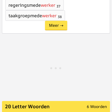
regeringsmede
werker
37
taakgroepmede
werker
38
Meer →
20 Letter Woorden
6 Woorden