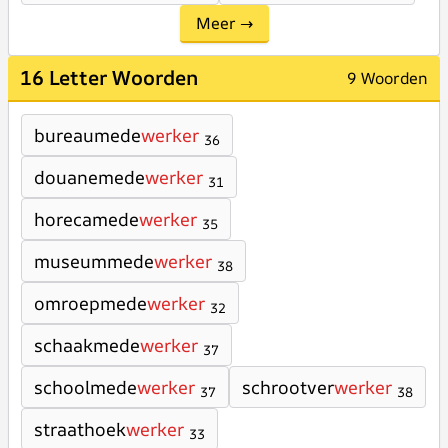
Meer →
16 Letter Woorden
9 Woorden
bureaumede
werker
36
douanemede
werker
31
horecamede
werker
35
museummede
werker
38
omroepmede
werker
32
schaakmede
werker
37
schoolmede
werker
schrootver
werker
37
38
straathoek
werker
33