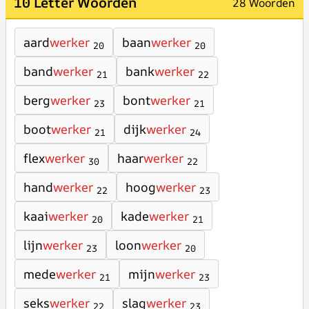
10 Letter Woorden
28 Woorden
aard
werker
baan
werker
20
20
band
werker
bank
werker
21
22
berg
werker
bont
werker
23
21
boot
werker
dijk
werker
21
24
flex
werker
haar
werker
30
22
hand
werker
hoog
werker
22
23
kaai
werker
kade
werker
20
21
lijn
werker
loon
werker
23
20
mede
werker
mijn
werker
21
23
seks
werker
slag
werker
22
23