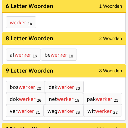
6 Letter Woorden
1 Woorden
werker
14
8 Letter Woorden
2 Woorden
af
werker
be
werker
19
18
9 Letter Woorden
8 Woorden
bos
werker
dak
werker
20
20
dok
werker
net
werker
pak
werker
20
18
21
ver
werker
weg
werker
wit
werker
21
23
22