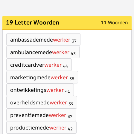
19 Letter Woorden
11 Woorden
ambassademede
werker
37
ambulancemede
werker
43
creditcardver
werker
44
marketingmede
werker
38
ontwikkelings
werker
41
overheidsmede
werker
39
preventiemede
werker
37
productiemede
werker
42