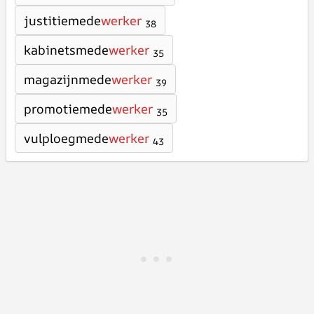
justitiemede
werker
38
kabinetsmede
werker
35
magazijnmede
werker
39
promotiemede
werker
35
vulploegmede
werker
43