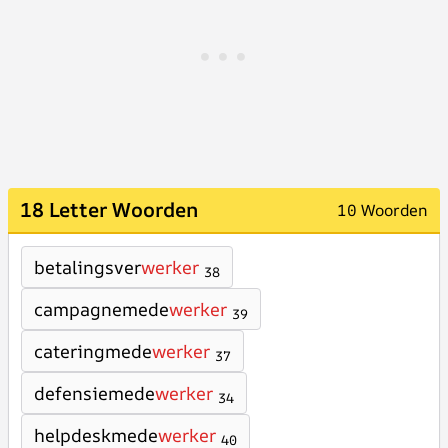
18 Letter Woorden
10 Woorden
betalingsver
werker
38
campagnemede
werker
39
cateringmede
werker
37
defensiemede
werker
34
helpdeskmede
werker
40