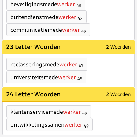
beveiligingsmede
werker
45
buitendienstmede
werker
42
communicatiemede
werker
49
23 Letter Woorden
2 Woorden
reclasseringsmede
werker
47
universiteitsmede
werker
45
24 Letter Woorden
2 Woorden
klantenservicemede
werker
49
ontwikkelingssamen
werker
49