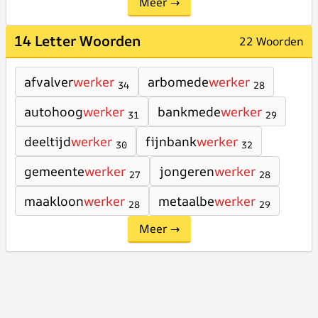
Meer →
14 Letter Woorden
22 Woorden
afvalver
werker
arbomede
werker
34
28
autohoog
werker
bankmede
werker
31
29
deeltijd
werker
fijnbank
werker
30
32
gemeente
werker
jongeren
werker
27
28
maakloon
werker
metaalbe
werker
28
29
Meer →