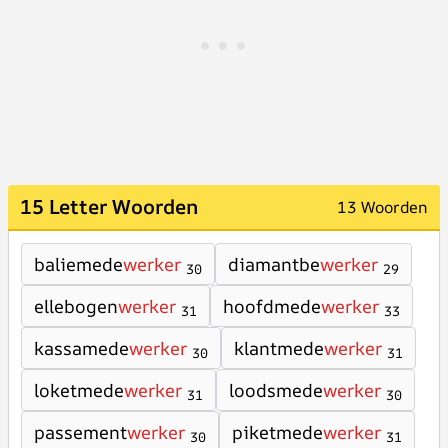
15 Letter Woorden
13 Woorden
baliemede
werker
diamantbe
werker
30
29
ellebogen
werker
hoofdmede
werker
31
33
kassamede
werker
klantmede
werker
30
31
loketmede
werker
loodsmede
werker
31
30
passement
werker
piketmede
werker
30
31