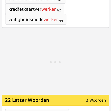
kredietkaartver
werker
42
veiligheidsmede
werker
44
22 Letter Woorden
3 Woorden