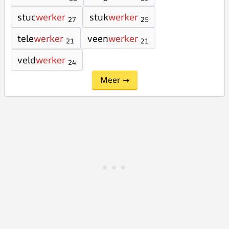
stuc
werker
stuk
werker
27
25
tele
werker
veen
werker
21
21
veld
werker
24
Meer →