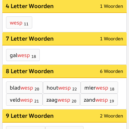
4 Letter Woorden
1 Woorden
wesp
11
7 Letter Woorden
1 Woorden
gal
wesp
18
8 Letter Woorden
6 Woorden
blad
wesp
hout
wesp
mier
wesp
20
22
18
veld
wesp
zaag
wesp
zand
wesp
21
20
19
9 Letter Woorden
2 Woorden