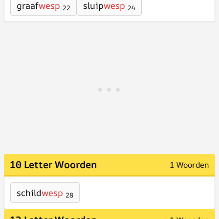
graaf
wesp
sluip
wesp
22
24
10 Letter Woorden
1 Woorden
schild
wesp
28