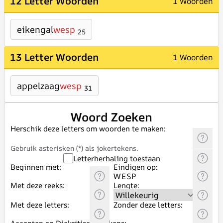
12 Letter Woorden
1 Woorden
eikengal
wesp
25
13 Letter Woorden
1 Woorden
appelzaag
wesp
31
Woord Zoeken
Herschik deze letters om woorden te maken:
Gebruik asterisken (*) als jokertekens.
Letterherhaling toestaan
Beginnen met:
Eindigen op:
Met deze reeks:
Lengte:
Met deze letters:
Zonder deze letters: