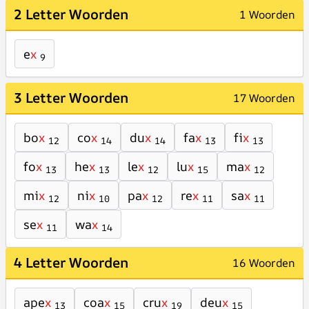
2 Letter Woorden
1 Woorden
e
x
9
3 Letter Woorden
17 Woorden
bo
x
co
x
du
x
fa
x
fi
x
12
14
14
13
13
fo
x
he
x
le
x
lu
x
ma
x
13
13
12
15
12
mi
x
ni
x
pa
x
re
x
sa
x
12
10
12
11
11
se
x
wa
x
11
14
4 Letter Woorden
16 Woorden
ape
x
coa
x
cru
x
deu
x
13
15
19
15