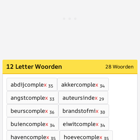
12 Letter Woorden
28 Woorden
abdijcomple
x
akkercomple
x
35
34
angstcomple
x
auteursinde
x
33
29
beurscomple
x
brandstofmi
x
36
30
buiencomple
x
eiwitcomple
x
34
34
havencomple
x
hoevecomple
x
35
35