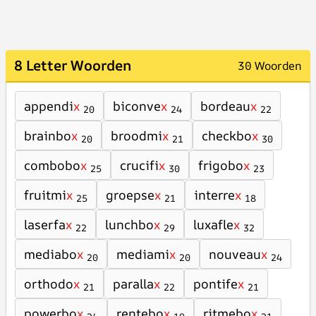
8 Letter Woorden
30 Woorden
appendi
x
biconve
x
bordeau
x
20
24
22
brainbo
x
broodmi
x
checkbo
x
20
21
30
combobo
x
crucifi
x
frigobo
x
25
30
23
fruitmi
x
groepse
x
interre
x
25
21
18
laserfa
x
lunchbo
x
luxafle
x
22
29
32
mediabo
x
mediami
x
nouveau
x
20
20
24
orthodo
x
paralla
x
pontife
x
21
22
21
powerbo
x
rentebo
x
ritmebo
x