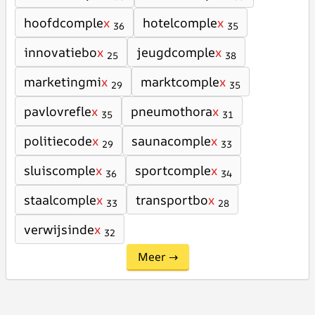
hoofdcomple
x
hotelcomple
x
36
35
innovatiebo
x
jeugdcomple
x
25
38
marketingmi
x
marktcomple
x
29
35
pavlovrefle
x
pneumothora
x
35
31
politiecode
x
saunacomple
x
29
33
sluiscomple
x
sportcomple
x
36
34
staalcomple
x
transportbo
x
33
28
verwijsinde
x
32
Meer →