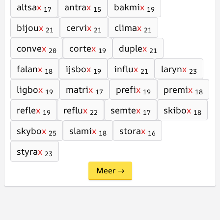
altsa
x
antra
x
bakmi
x
17
15
19
bijou
x
cervi
x
clima
x
21
21
21
conve
x
corte
x
duple
x
20
19
21
falan
x
ijsbo
x
influ
x
laryn
x
18
19
21
23
ligbo
x
matri
x
prefi
x
premi
x
19
17
19
18
refle
x
reflu
x
semte
x
skibo
x
19
22
17
18
skybo
x
slami
x
stora
x
25
18
16
styra
x
23
Meer →