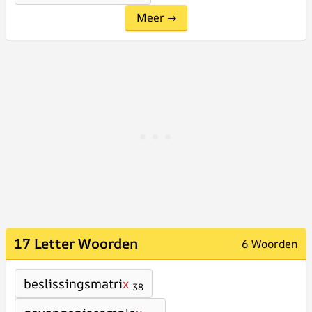
Meer →
17 Letter Woorden
6 Woorden
beslissingsmatri
x
38