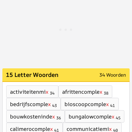
15 Letter Woorden
34 Woorden
activiteitenmi
x
afrittencomple
x
34
38
bedrijfscomple
x
bioscoopcomple
x
43
41
bouwkosteninde
x
bungalowcomple
x
36
45
calimerocomple
x
communicatiemi
x
41
40