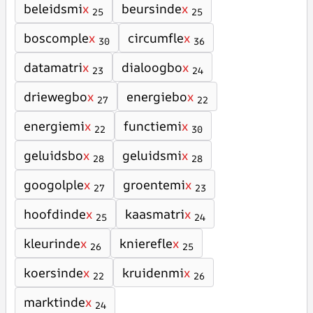
beleidsmi
x
beursinde
x
25
25
boscomple
x
circumfle
x
30
36
datamatri
x
dialoogbo
x
23
24
driewegbo
x
energiebo
x
27
22
energiemi
x
functiemi
x
22
30
geluidsbo
x
geluidsmi
x
28
28
googolple
x
groentemi
x
27
23
hoofdinde
x
kaasmatri
x
25
24
kleurinde
x
knierefle
x
26
25
koersinde
x
kruidenmi
x
22
26
marktinde
x
24