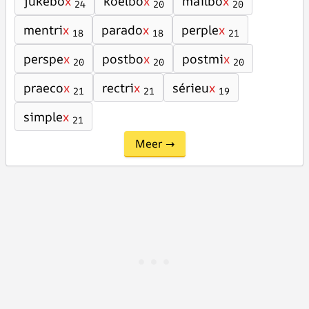
jukebo
x
koelbo
x
mailbo
x
24
20
20
mentri
x
parado
x
perple
x
18
18
21
perspe
x
postbo
x
postmi
x
20
20
20
praeco
x
rectri
x
sérieu
x
21
21
19
simple
x
21
Meer →