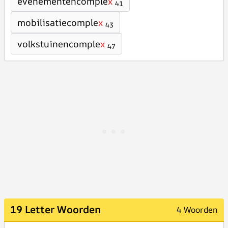
evenementencomple
x
41
mobilisatiecomple
x
43
volkstuinencomple
x
47
19 Letter Woorden
4 Woorden