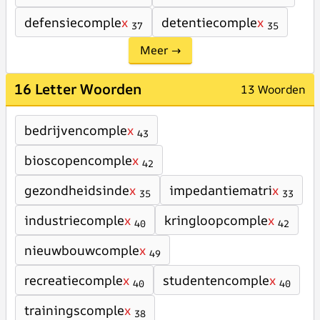
defensiecomple
x
detentiecomple
x
37
35
Meer →
16 Letter Woorden
13 Woorden
bedrijvencomple
x
43
bioscopencomple
x
42
gezondheidsinde
x
impedantiematri
x
35
33
industriecomple
x
kringloopcomple
x
40
42
nieuwbouwcomple
x
49
recreatiecomple
x
studentencomple
x
40
40
trainingscomple
x
38