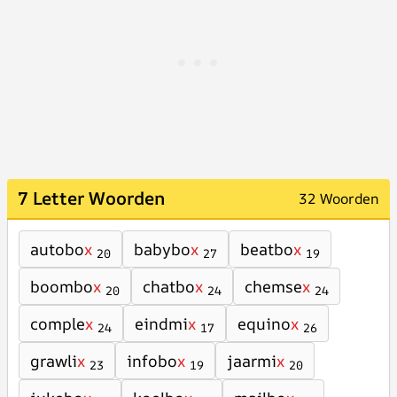
7 Letter Woorden
32 Woorden
autobo
x
babybo
x
beatbo
x
20
27
19
boombo
x
chatbo
x
chemse
x
20
24
24
comple
x
eindmi
x
equino
x
24
17
26
grawli
x
infobo
x
jaarmi
x
23
19
20