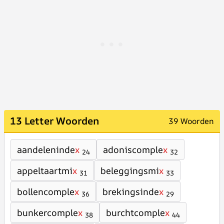
13 Letter Woorden
39 Woorden
aandeleninde
x
adoniscomple
x
24
32
appeltaartmi
x
beleggingsmi
x
31
33
bollencomple
x
brekingsinde
x
36
29
bunkercomple
x
burchtcomple
x
38
44