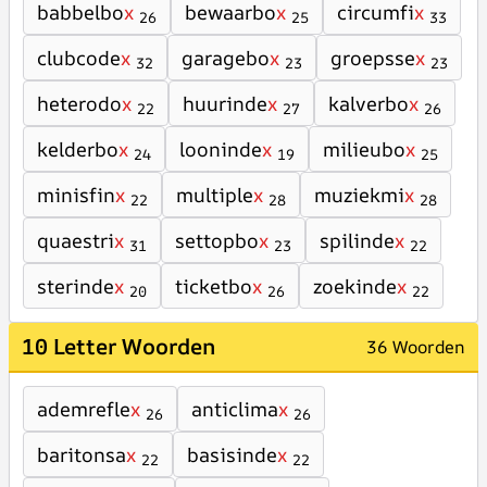
babbelbo
x
bewaarbo
x
circumfi
x
26
25
33
clubcode
x
garagebo
x
groepsse
x
32
23
23
heterodo
x
huurinde
x
kalverbo
x
22
27
26
kelderbo
x
looninde
x
milieubo
x
24
19
25
minisfin
x
multiple
x
muziekmi
x
22
28
28
quaestri
x
settopbo
x
spilinde
x
31
23
22
sterinde
x
ticketbo
x
zoekinde
x
20
26
22
10 Letter Woorden
36 Woorden
ademrefle
x
anticlima
x
26
26
baritonsa
x
basisinde
x
22
22