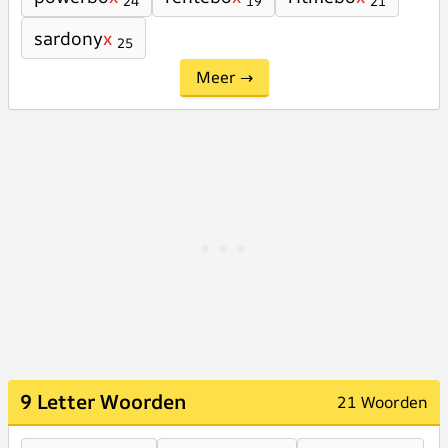
24
19
21
sardony
x
25
Meer →
9 Letter Woorden
21 Woorden