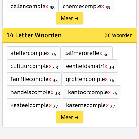
cellencomple
x
chemiecomple
x
38
39
Meer →
14 Letter Woorden
28 Woorden
ateliercomple
x
calimerorefle
x
35
36
cultuurcomple
x
eenheidsmatri
x
48
30
familiecomple
x
grottencomple
x
38
36
handelscomple
x
kantoorcomple
x
38
35
kasteelcomple
x
kazernecomple
x
37
37
Meer →