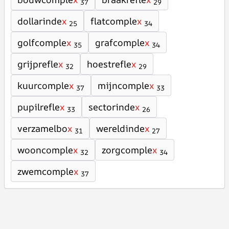
37
29
dollarinde
x
flatcomple
x
25
34
golfcomple
x
grafcomple
x
35
34
grijprefle
x
hoestrefle
x
32
29
kuurcomple
x
mijncomple
x
37
33
pupilrefle
x
sectorinde
x
33
26
verzamelbo
x
wereldinde
x
31
27
wooncomple
x
zorgcomple
x
32
34
zwemcomple
x
37