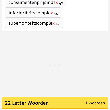
consumentenprijsinde
x
47
inferioriteitscomple
x
46
superioriteitscomple
x
49
22 Letter Woorden
1 Woorden