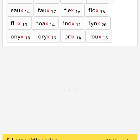
eau
x
fau
x
fle
x
flo
x
14
17
16
16
flu
x
hoa
x
ino
x
lyn
x
19
14
11
20
ony
x
ory
x
pri
x
rou
x
18
19
14
15