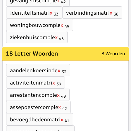
gevangeniscomple
x
42
identiteitsmatri
x
verbindingsmatri
x
33
38
woningbouwcomple
x
49
ziekenhuiscomple
x
46
18 Letter Woorden
8 Woorden
aandelenkoersinde
x
33
activiteitenmatri
x
39
arrestantencomple
x
40
assepoestercomple
x
42
bevoegdhedenmatri
x
41