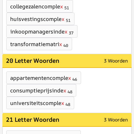
collegezalencomple
x
51
huisvestingscomple
x
51
inkoopmanagersinde
x
37
transformatiematri
x
40
20 Letter Woorden
3 Woorden
appartementencomple
x
46
consumptieprijsinde
x
48
universiteitscomple
x
48
21 Letter Woorden
3 Woorden