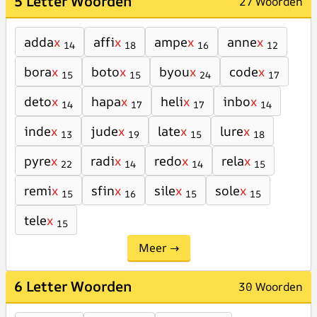
5 Letter Woorden
27 Woorden
adda
x
affi
x
ampe
x
anne
x
14
18
16
12
bora
x
boto
x
byou
x
code
x
15
15
24
17
deto
x
hapa
x
heli
x
inbo
x
14
17
17
14
inde
x
jude
x
late
x
lure
x
13
19
15
18
pyre
x
radi
x
redo
x
rela
x
22
14
14
15
remi
x
sfin
x
sile
x
sole
x
15
16
15
15
tele
x
15
Meer →
6 Letter Woorden
30 Woorden