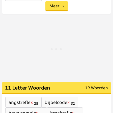
Meer →
11 Letter Woorden
19 Woorden
angstrefle
x
bijbelcode
x
28
32
bouwcomple
x
braakrefle
x