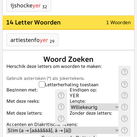
ijshocke
yer
32
14 Letter Woorden
1 Woorden
artiestenfo
yer
29
Woord Zoeken
Herschik deze letters om woorden te maken:
Gebruik asterisken (*) als jokertekens.
Letterherhaling toestaan
Beginnen met:
Eindigen op:
Met deze reeks:
Lengte:
Met deze letters:
Zonder deze letters:
Accenten en Diakritische Tekens: