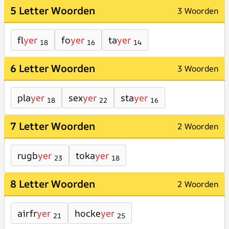
5 Letter Woorden
3 Woorden
fl
yer
fo
yer
ta
yer
18
16
14
6 Letter Woorden
3 Woorden
pla
yer
sex
yer
sta
yer
18
22
16
7 Letter Woorden
2 Woorden
rugb
yer
toka
yer
23
18
8 Letter Woorden
2 Woorden
airfr
yer
hocke
yer
21
25