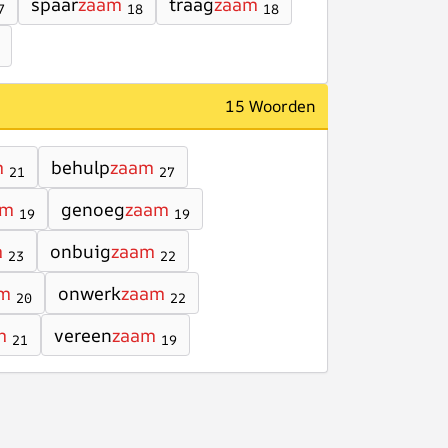
spaar
zaam
traag
zaam
7
18
18
15 Woorden
m
behulp
zaam
21
27
am
genoeg
zaam
19
19
m
onbuig
zaam
23
22
m
onwerk
zaam
20
22
m
vereen
zaam
21
19