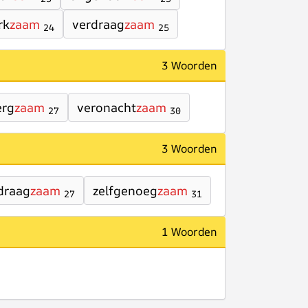
rk
zaam
verdraag
zaam
24
25
3 Woorden
erg
zaam
veronacht
zaam
27
30
3 Woorden
draag
zaam
zelfgenoeg
zaam
27
31
1 Woorden