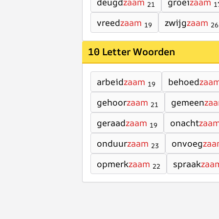
deugd
zaam
groei
zaam
21
1
vreed
zaam
zwijg
zaam
19
26
10 Letter Woorden
arbeid
zaam
behoed
zaa
19
gehoor
zaam
gemeen
za
21
geraad
zaam
onacht
zaa
19
onduur
zaam
onvoeg
zaa
23
opmerk
zaam
spraak
zaa
22