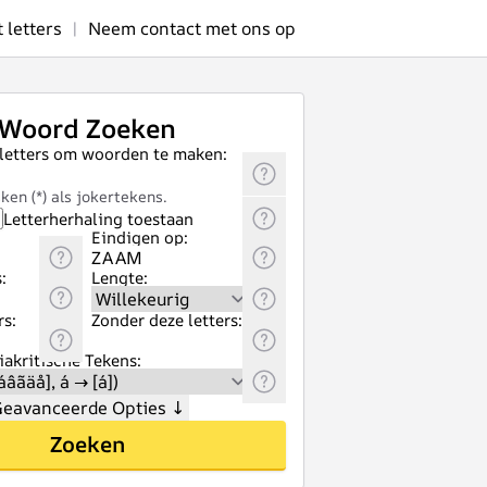
letters
|
Neem contact met ons op
Woord Zoeken
 letters om woorden te maken:
ken (*) als jokertekens.
Letterherhaling toestaan
Eindigen op:
:
Lengte:
rs:
Zonder deze letters:
akritische Tekens:
eavanceerde Opties
↓
Zoeken