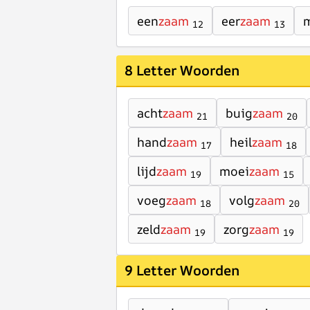
een
zaam
eer
zaam
12
13
8 Letter Woorden
acht
zaam
buig
zaam
21
20
hand
zaam
heil
zaam
17
18
lijd
zaam
moei
zaam
19
15
voeg
zaam
volg
zaam
18
20
zeld
zaam
zorg
zaam
19
19
9 Letter Woorden