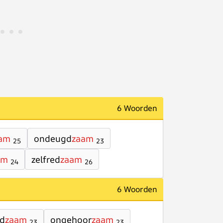
6 Woorden
am
ondeugd
zaam
25
23
am
zelfred
zaam
24
26
6 Woorden
d
zaam
ongehoor
zaam
23
23