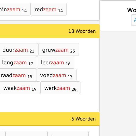
min
zaam
red
zaam
Wo
14
14
18 Woorden
duur
zaam
gruw
zaam
21
23
lang
zaam
leer
zaam
17
16
raad
zaam
voed
zaam
15
17
waak
zaam
werk
zaam
19
20
6 Woorden