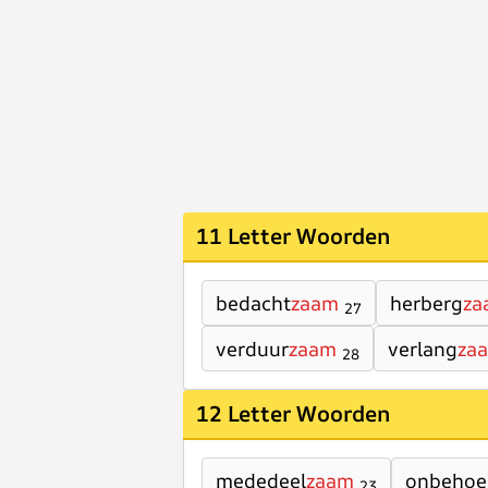
11 Letter Woorden
bedacht
zaam
herberg
za
27
verduur
zaam
verlang
za
28
12 Letter Woorden
mededeel
zaam
onbehoe
23