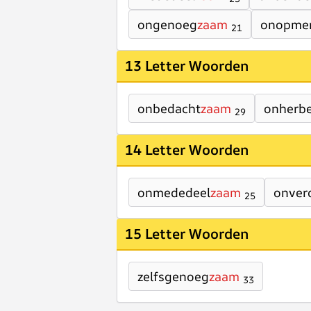
ongenoeg
zaam
onopme
21
13 Letter Woorden
onbedacht
zaam
onherb
29
14 Letter Woorden
onmededeel
zaam
onver
25
15 Letter Woorden
zelfsgenoeg
zaam
33