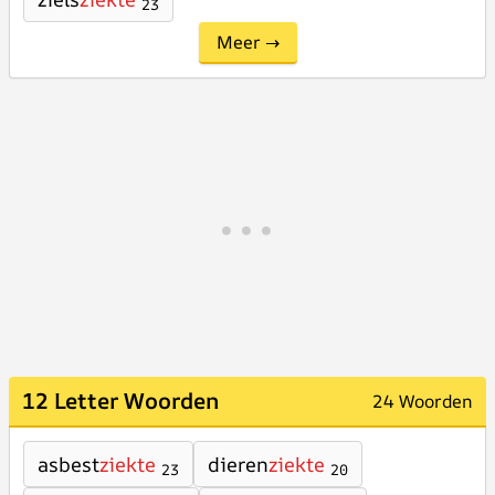
23
Meer →
12 Letter Woorden
24 Woorden
asbest
ziekte
dieren
ziekte
23
20