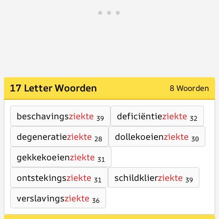
17 Letter Woorden
8 Woorden
beschavings
ziekte
deficiëntie
ziekte
39
32
degeneratie
ziekte
dollekoeien
ziekte
28
30
gekkekoeien
ziekte
31
ontstekings
ziekte
schildklier
ziekte
31
39
verslavings
ziekte
36