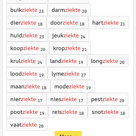
buik
ziekte
darm
ziekte
23
20
dier
ziekte
door
ziekte
hart
ziekte
18
18
21
huid
ziekte
jeuk
ziekte
23
24
koop
ziekte
krop
ziekte
20
21
krul
ziekte
land
ziekte
long
ziekte
24
19
20
lood
ziekte
lyme
ziekte
19
27
maan
ziekte
mode
ziekte
18
19
nier
ziekte
nies
ziekte
pest
ziekte
17
17
20
poot
ziekte
reis
ziekte
snot
ziekte
19
18
18
vaat
ziekte
20