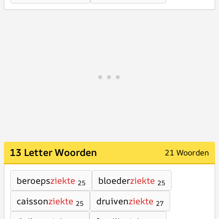
13 Letter Woorden
21 Woorden
beroeps
ziekte
bloeder
ziekte
25
25
caisson
ziekte
druiven
ziekte
25
27