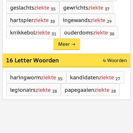
geslachts
ziekte
gewrichts
ziekte
35
37
hartspier
ziekte
ingewands
ziekte
30
29
knikkebol
ziekte
ouderdoms
ziekte
31
30
Meer →
16 Letter Woorden
4 Woorden
haringworm
ziekte
kandidaten
ziekte
35
27
legionairs
ziekte
papegaaien
ziekte
28
28