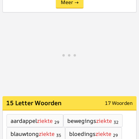
Meer →
15 Letter Woorden
17 Woorden
aardappel
ziekte
bewegings
ziekte
29
32
blauwtong
ziekte
bloedings
ziekte
35
29