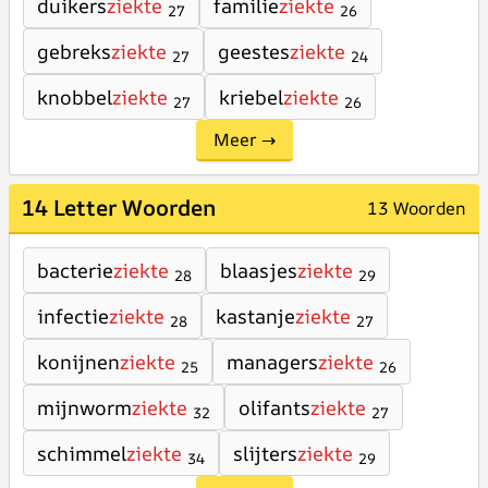
duikers
ziekte
familie
ziekte
27
26
gebreks
ziekte
geestes
ziekte
27
24
knobbel
ziekte
kriebel
ziekte
27
26
Meer →
14 Letter Woorden
13 Woorden
bacterie
ziekte
blaasjes
ziekte
28
29
infectie
ziekte
kastanje
ziekte
28
27
konijnen
ziekte
managers
ziekte
25
26
mijnworm
ziekte
olifants
ziekte
32
27
schimmel
ziekte
slijters
ziekte
34
29