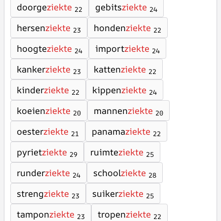
doorge
ziekte
gebits
ziekte
22
24
hersen
ziekte
honden
ziekte
23
22
hoogte
ziekte
import
ziekte
24
24
kanker
ziekte
katten
ziekte
23
22
kinder
ziekte
kippen
ziekte
22
24
koeien
ziekte
mannen
ziekte
20
20
oester
ziekte
panama
ziekte
21
22
pyriet
ziekte
ruimte
ziekte
29
25
runder
ziekte
school
ziekte
24
28
streng
ziekte
suiker
ziekte
23
25
tampon
ziekte
tropen
ziekte
23
22