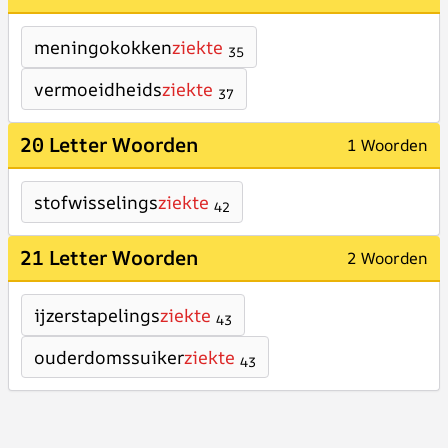
meningokokken
ziekte
35
vermoeidheids
ziekte
37
20 Letter Woorden
1 Woorden
stofwisselings
ziekte
42
21 Letter Woorden
2 Woorden
ijzerstapelings
ziekte
43
ouderdomssuiker
ziekte
43