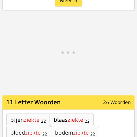
Meer →
11 Letter Woorden
26 Woorden
bijen
ziekte
blaas
ziekte
22
22
bloed
ziekte
bodem
ziekte
22
22