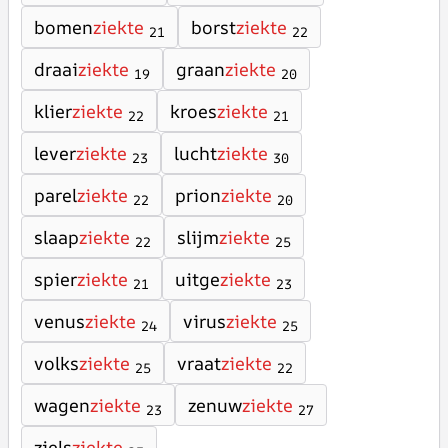
bomen
ziekte
borst
ziekte
21
22
draai
ziekte
graan
ziekte
19
20
klier
ziekte
kroes
ziekte
22
21
lever
ziekte
lucht
ziekte
23
30
parel
ziekte
prion
ziekte
22
20
slaap
ziekte
slijm
ziekte
22
25
spier
ziekte
uitge
ziekte
21
23
venus
ziekte
virus
ziekte
24
25
volks
ziekte
vraat
ziekte
25
22
wagen
ziekte
zenuw
ziekte
23
27
ziels
ziekte