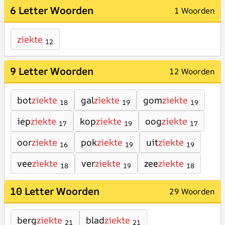
6 Letter Woorden
1 Woorden
ziekte
12
9 Letter Woorden
12 Woorden
bot
ziekte
gal
ziekte
gom
ziekte
18
19
19
iep
ziekte
kop
ziekte
oog
ziekte
17
19
17
oor
ziekte
pok
ziekte
uit
ziekte
16
19
19
vee
ziekte
ver
ziekte
zee
ziekte
18
19
18
10 Letter Woorden
29 Woorden
berg
ziekte
blad
ziekte
21
21